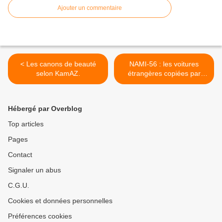
Ajouter un commentaire
< Les canons de beauté
NAMI-56 : les voitures
selon KamAZ.
étrangères copiées par
l’URSS. >
Hébergé par Overblog
Top articles
Pages
Contact
Signaler un abus
C.G.U.
Cookies et données personnelles
Préférences cookies