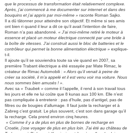
que le processus de transformation était relativement complexe.
Après, j’ai commencé à me documenter sur internet et dans des
bouquins et j’ai appris par moi-même »
raconte Roman Sajko.
Il a dû tâtonner pour atteindre son objectif. Et même si ses amis
ont bien ri quand il leur a dit ce qu’il avait l’intention de faire,
Roman n’a pas abandonné.
« J’ai moi-même retiré le moteur à
essence et placé un moteur électrique connecté par une bride à
la boîte de vitesses. J’ai construit aussi le bloc de batteries et le
contrôleur qui permet la bonne alimentation électrique »
explique-
t-il.
Il ajoute qu’il se souviendra toute sa vie quand en 2007, sa
première Trabant électrique a été essayée par Mate Rimac, le
créateur de Rimac Automobili :
« Alors qu’il venait à peine de
créer sa société, il m’a appelé et il est venu voir ma voiture. Nous
nous sommes bien amusés ! »
.
Avec sa
« Traubek »
comme il l’appelle, il rend à son travail tous
les jours et elle ne lui coûte que 8 kunas aux 100 km. Elle n’est
pas compliquée à entretenir : pas d’huile, pas d’antigel, pas de
filtres ou de bougies d’allumage. Il faut juste la recharger et à
Zabreg c’est gratuit. Le plus souvent, c’est son dans garage qu’il
la recharge. Cela prend environ cinq heures.
« Comme il y a de plus en plus de bornes de recharge en
Croatie, j’ose voyager de plus en plus loin. J’ai été au château de