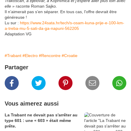
Trakoscan, à Bjelovar, à Koprivnica et j'espère aller plus loin avec
elle »
raconte Roman Sajko.
Il n’aimerait pas s’en séparer. En tous cas, l'offre devrait être
généreuse !
Lu sur :
https://www.24sata.hr/tech/s-osam-kuna-prije-e-100-km-
a-treba-mu-5-sati-da-ga-napuni-562205
Adaptation VG
#Trabant
#Electro
#Rencontre
#Croatie
Partager
Vous aimerez aussi
La Trabant ne devait pas s'arrêter au
type 601 : une « 603 » était même
prête.