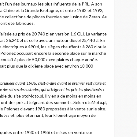
tait l’un des journaux les plus influents de la PRL. A son
la Chine et la Grande Bretagne, et entre 1982 et 1992,
de collections de pièces fournies par l’usine de Zeran. Au
 ont été fabriqués.
lisée au prix de 20,740 zl en version 1.6 GLI. La variante
 26,240 zl et celle avec un moteur diesel 25,440 zl. En
 électriques à 490 zl, les sièges chauffants à 260 zl ou la
la Polonez occupait encore la seconde place sur le marché
écoulait à plus de 50,000 exemplaires chaque année.
pait plus que la dixième place avec environ 18,000
abriquées avant 1986, c'est-à-dire avant le premier restylage et
des vitres de custodes, qui atteignent les prix les plus élevés »
le du site otoMoto.pl. Il y en a de moins en moins en
t ont des prix atteignant des sommets. Selon otoMoto.pl,
 de Polonez d’avant 1980 proposées à la vente sur le site.
zlotys et, plus étonnant, leur kilométrage moyen de
iquées entre 1980 et 1986 et mises en vente sur