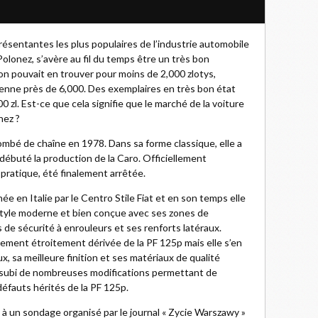
résentantes les plus populaires de l’industrie automobile
 Polonez, s’avère au fil du temps être un très bon
, on pouvait en trouver pour moins de 2,000 zlotys,
enne près de 6,000. Des exemplaires en très bon état
zl. Est-ce que cela signifie que le marché de la voiture
nez ?
mbé de chaîne en 1978. Dans sa forme classique, elle a
débuté la production de la Caro. Officiellement
pratique, été finalement arrêtée.
ée en Italie par le Centro Stile Fiat et en son temps elle
style moderne et bien conçue avec ses zones de
de sécurité à enrouleurs et ses renforts latéraux.
llement étroitement dérivée de la PF 125p mais elle s’en
x, sa meilleure finition et ses matériaux de qualité
 a subi de nombreuses modifications permettant de
défauts hérités de la PF 125p.
e à un sondage organisé par le journal « Zycie Warszawy »