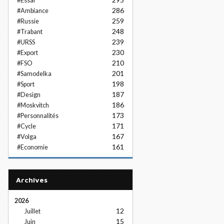
#Essai
286
#Ambiance
259
#Russie
248
#Trabant
239
#URSS
230
#Export
210
#FSO
201
#Samodelka
198
#Sport
187
#Design
186
#Moskvitch
173
#Personnalités
171
#Cycle
167
#Volga
161
#Economie
Archives
2026
12
Juillet
15
Juin