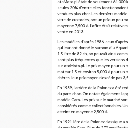
otoMoto.pl était de seulement 64,000 k
seules 20% d’entre elles fonctionnaient 
vendues plus cher. Les derniers modèles
vitre de custodes, ont un prix un peu m
moyenne 7,500 zl. L’offre était relativ
vente en 2013.
Les modèles d’après 1986, ceux d’après 
qui leur ont donné le surnom d’ « Aquar
1,5 litre de 82 ch, on pouvait ainsi com
sont plus fréquentes que les versions d’
sur otoMoto.pl. Le prix moyen pour un m
moteur 1,5 et environ 5,000 zl pour un
chères, leur prix moyen n’excède pas 3,5 
En 1989, l’arrière de la Polonez a été 
du pare-choc. On notait également l’app
modèle Caro. Les prix sur le marché s
considérés comme collectionnables. Un
atteint en moyenne 2,500 zl.
En 1991 l’ère de la Polonez classique a o
du modèle Caro. Plus de 270 modificati