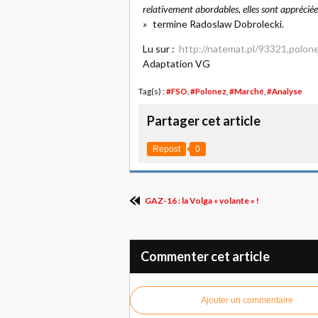
relativement abordables, elles sont apprécié
»
termine Radoslaw Dobrolecki.
Lu sur :
http://natemat.pl/93321,polon
Adaptation VG
Tag(s) :
#FSO
,
#Polonez
,
#Marché
,
#Analyse
Partager cet article
Repost
0
GAZ-16 : la Volga « volante » !
Commenter cet article
Ajouter un commentaire