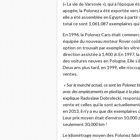
(« La vie de Varsovie »), qui à l'époque é
apogée, la Polonez a été exportée vers 
elle a été assemblée en Egypte à partir 
total ce sont 1,061,087 exemplaires qui
En 1996, la Polonez Caro était commercia
équipée du nouveau moteur Rover coûtait
option on trouvait par exemple les vitres
direction assistée à 1,400 zl. En 1997, 
des voitures neuves en Pologne. Elle s’
Deux ans plus tard, en 1999, elle n’occu
ventes.
« Sur le marché actuel, ce sont les Polonez f
avec des empiècements en plastique à la place 
explique Radoslaw Dobrolecki, responsab
vente et celles qui le sont actuellemen
en 2013, il n’y a eu que dix exemplaires
Leur prix moyen était d’environ 10,000 
seulement 30,000 km !
Le kilométrage moyen des Polonez fabr