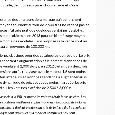
nouvelle, de nouveaux pare-chocs arrière et d’une
aissance des amateurs de la marque qui recherchent
 moyens tournent autour de 2,600 zl et ne varient pas en
ences n’atteignent que quelques centaines de zlotys.
es sur otoMoto.pl en 2013 pour un kilométrage moyen
la moitié des modèles Caro proposés à la vente sont au
isqu’en moyenne de 100,000 km.
lonez classique pour des cacahuètes est révolue. Le prix
n constante augmentation et le nombre d’annonces de
s se vendaient 2,000 zlotys, en 2012 c’était déjà deux fois
 versions après restylage avec le moteur 1,6 sont moins
ois inférieurs et n’ont pas tendance à augmenter aussi
ne dynamique de prix beaucoup moins marquée. Le prix
hui les voitures s’affiche de 2,500 à 3,000 zl.
 associé à la PRL et même les voitures était laissé de côté. Les
 des voitures meilleures et plus modernes. Beaucoup de Polonez
meubles et étaient vendues au prix de la ferraille. La tendance
 époque sont devenues à la mode et comme les prix sont