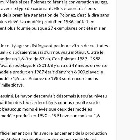
m. Même si ces Polonez tolèrent la conversation au gaz,
avec ce type de carburant. Elles étaient d’ailleurs
 de la première génération de Polonez, c'est-à-dire sans
oins élevé. Un modèle produit en 1986 coûtait en
ement plus fournie puisque 27 exemplaires ont été mis en
le restylage se distinguant par leurs vitres de custodes
ium » disposaient aussi d’un nouveau moteur. Outre le
mander un 1,6 litre de 87 ch. Ces Polonez 1987 - 1988
avant restylage. En 2013, il y en a eu 49 mises en vente
odèle produit en 1987 était d’environ 6,000 zl avec le
 modèle 1,6. Les Polonez de 1988 sont encore moins
mille zlotys.
redessiné. Le hayon descendait désormais jusqu’au niveau
arition des feux arrière biens connus ensuite sur le
ont beaucoup moins élevés que ceux des modèles
 modèle produit en 1990 – 1991 avec un moteur 1,6
fficiellement pris fin avec le lancement de la production
ons étaient introduites sur ce nouveau modèle qui