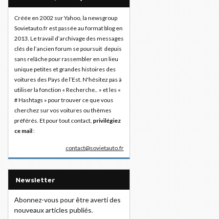
Créée en 2002 sur Yahoo, la newsgroup
Sovietauto.fr est passée au format blog en
2013. Le travail d’archivage des messages
clés de l’ancien forum se poursuit depuis
sans relâche pour rassembler en un lieu
unique petites et grandes histoires des
voitures des Pays de l’Est. N'hésitez pas à
utiliser la fonction « Recherche.. » et les «
# Hashtags » pour trouver ce que vous
cherchez sur vos voitures ou thèmes
préférés. Et pour tout contact,
privilégiez
ce mail
:
contact@sovietauto.fr
Newsletter
Abonnez-vous pour être averti des
nouveaux articles publiés.