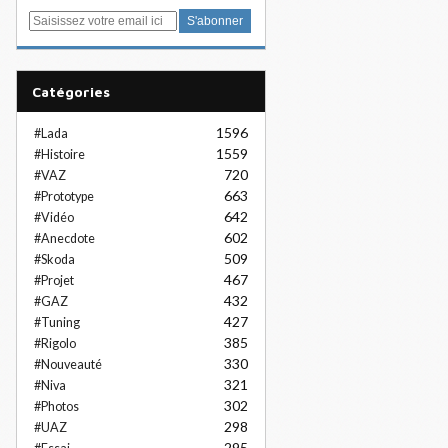
E
m
a
i
Catégories
l
1596
#Lada
1559
#Histoire
720
#VAZ
663
#Prototype
642
#Vidéo
602
#Anecdote
509
#Skoda
467
#Projet
432
#GAZ
427
#Tuning
385
#Rigolo
330
#Nouveauté
321
#Niva
302
#Photos
298
#UAZ
295