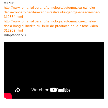
Vu sur :
http://www.romanialibera.ro/tehnologie/auto/muzica-uzinelor-
dacia-concert-inedit-in-cadrul-festivalului-george-enescu-video-
312354.html
http://www.romanialibera.ro/tehnologie/auto/muzica-uzinelor-
dacia-imagini-inedite-cu-liniile-de-productie-de-la-pitesti-video-
312969.html
Adaptation VG