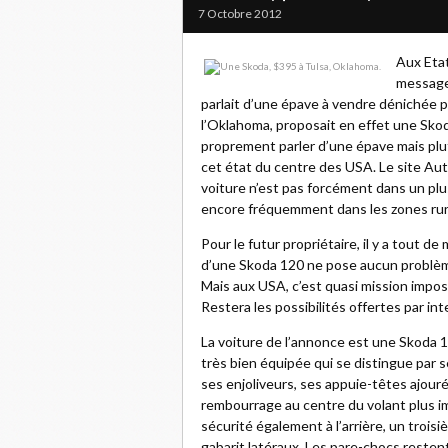
7 Octobre 2012
Aux Eta
message 
parlait d’une épave à vendre dénichée pa
l’Oklahoma, proposait en effet une Skoda
proprement parler d’une épave mais plut
cet état du centre des USA. Le site Aut
voiture n’est pas forcément dans un plu
encore fréquemment dans les zones rura
Pour le futur propriétaire, il y a tout 
d’une Skoda 120 ne pose aucun problèm
Mais aux USA, c’est quasi mission imposs
Restera les possibilités offertes par int
La voiture de l’annonce est une Skoda 
très bien équipée qui se distingue par s
ses enjoliveurs, ses appuie-têtes ajour
rembourrage au centre du volant plus i
sécurité également à l’arrière, un troisi
gabarit latéraux. Les pare-chocs reste