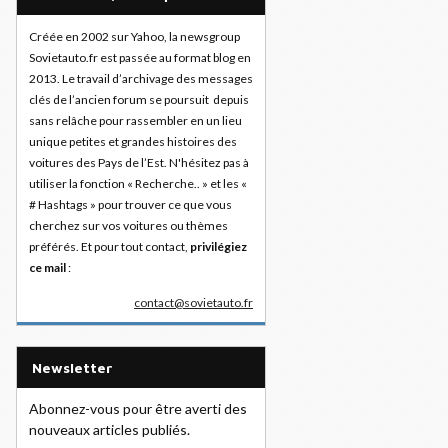
Créée en 2002 sur Yahoo, la newsgroup
Sovietauto.fr est passée au format blog en
2013. Le travail d’archivage des messages
clés de l’ancien forum se poursuit depuis
sans relâche pour rassembler en un lieu
unique petites et grandes histoires des
voitures des Pays de l’Est. N'hésitez pas à
utiliser la fonction « Recherche.. » et les «
# Hashtags » pour trouver ce que vous
cherchez sur vos voitures ou thèmes
préférés. Et pour tout contact,
privilégiez
ce mail
:
contact@sovietauto.fr
Newsletter
Abonnez-vous pour être averti des
nouveaux articles publiés.