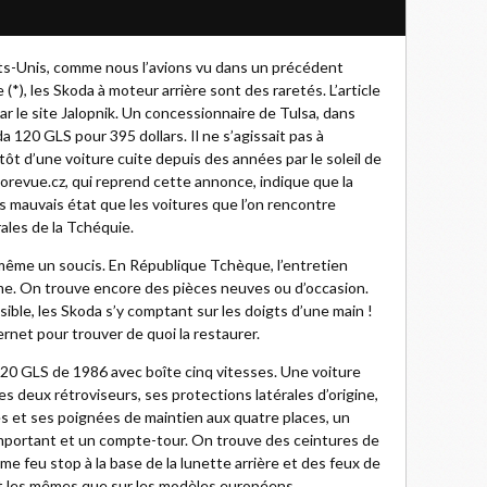
ts-Unis, comme nous l’avions vu dans un précédent
(*), les Skoda à moteur arrière sont des raretés. L’article
r le site Jalopnik. Un concessionnaire de Tulsa, dans
 120 GLS pour 395 dollars. Il ne s’agissait pas à
ôt d’une voiture cuite depuis des années par le soleil de
orevue.cz, qui reprend cette annonce, indique que la
s mauvais état que les voitures que l’on rencontre
les de la Tchéquie.
de même un soucis. En République Tchèque, l’entretien
e. On trouve encore des pièces neuves ou d’occasion.
ible, les Skoda s’y comptant sur les doigts d’une main !
ernet pour trouver de quoi la restaurer.
120 GLS de 1986 avec boîte cinq vitesses. Une voiture
es deux rétroviseurs, ses protections latérales d’origine,
és et ses poignées de maintien aux quatre places, un
mportant et un compte-tour. On trouve des ceintures de
ème feu stop à la base de la lunette arrière et des feux de
nt les mêmes que sur les modèles européens.