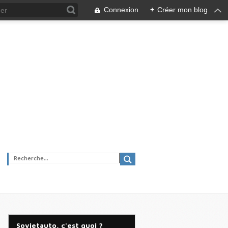
Connexion
+
Créer mon blog
Sovietauto, c'est quoi ?