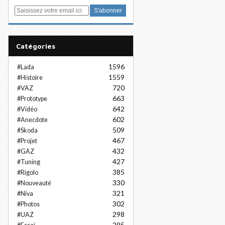
E
m
a
i
Catégories
l
1596
#Lada
1559
#Histoire
720
#VAZ
663
#Prototype
642
#Vidéo
602
#Anecdote
509
#Skoda
467
#Projet
432
#GAZ
427
#Tuning
385
#Rigolo
330
#Nouveauté
321
#Niva
302
#Photos
298
#UAZ
295