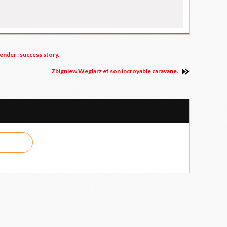
nder : success story.
Zbigniew Weglarz et son incroyable caravane.