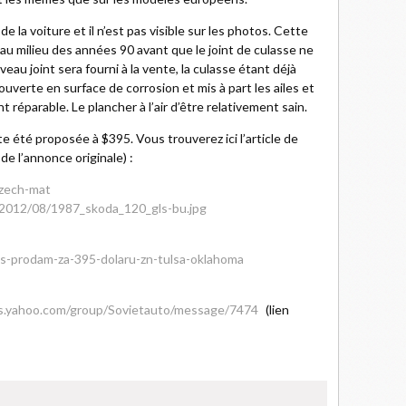
e la voiture et il n’est pas visible sur les photos. Cette
’au milieu des années 90 avant que le joint de culasse ne
eau joint sera fourni à la vente, la culasse étant déjà
uverte en surface de corrosion et mis à part les ailes et
 réparable. Le plancher à l’air d’être relativement sain.
te été proposée à $395. Vous trouverez ici l’article de
de l’annonce originale) :
czech-mat
/2012/08/1987_skoda_120_gls-bu.jpg
s-prodam-za-395-dolaru-zn-tulsa-oklahoma
ps.yahoo.com/group/Sovietauto/message/7474
(lien