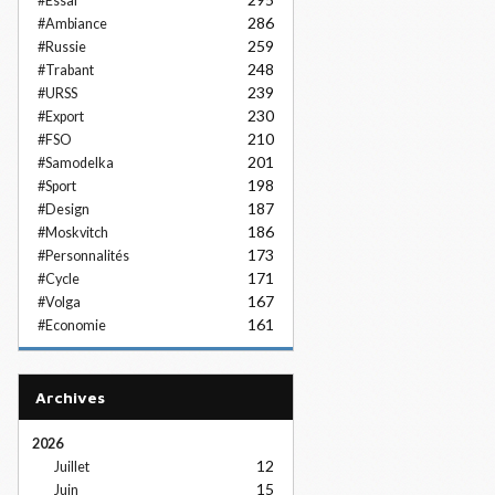
#Essai
286
#Ambiance
259
#Russie
248
#Trabant
239
#URSS
230
#Export
210
#FSO
201
#Samodelka
198
#Sport
187
#Design
186
#Moskvitch
173
#Personnalités
171
#Cycle
167
#Volga
161
#Economie
Archives
2026
12
Juillet
15
Juin