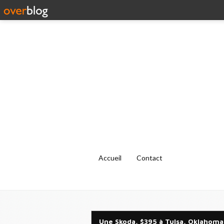
Accueil
Contact
Une Skoda, $395 à Tulsa, Oklahoma