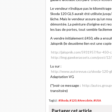
Le vendeur n’indique pas le kilométrage d
Skoda 120 GLS aurait été utilisée jusqu
lâche. Mais le vendeur assure qu’un nouv
démontée. La peinture d’origine est reco
les bas de portes, tout semble facilement
A vendre initialement £450, elle a ensui
Jalopnik (le deuxième lien est une copie 
http://jalopnik.com/5931957/for-450-
http://img.gawkerassets.com/post/12
Lu sur :
http://www.autorevue.cz/skoda-120-gl
Adaptation VG
(*)voir ce message :
http://autos.grou
transitoire)
Tag(s) :
#Skoda
,
#120
,
#Anecdote
,
#USA
Partager cet article