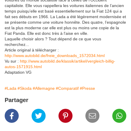
voitures du monde socialiste face à celles de l’Occident
capitaliste. Elle vous rappellera les voitures italiennes de l’ancien
temps puisqu’elle est basé essentiellement sur la Fiat 124 qui a
fait ses débuts en 1966. La Lada a été légèrement modernisée et
se présente comme une voiture honnête. Des quatre, l’espagnole
est la plus moderne car elle est plus ou moins une copie de la
Fiat Panda. Elle est donc très à l'aise en ville.
Laquelle choisir alors ? Tout dépend de ce que vous
recherchez...
Article original à télécharger :
http://www.autobild.de/freie_downloads_1572034.html
Vu sur :
http://www.autobild.de/klassik/artikel/vergleich-billig-
autos-1571915.html
Adaptation VG
#Lada
#Skoda
#Allemagne
#Comparatif
#Presse
Partager