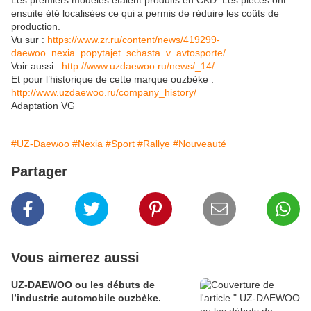
Les premiers modèles étaient produits en CKD. Les pièces ont
ensuite été localisées ce qui a permis de réduire les coûts de
production.
Vu sur :
https://www.zr.ru/content/news/419299-
daewoo_nexia_popytajet_schasta_v_avtosporte/
Voir aussi :
http://www.uzdaewoo.ru/news/_14/
Et pour l’historique de cette marque ouzbèke :
http://www.uzdaewoo.ru/company_history/
Adaptation VG
#UZ-Daewoo
#Nexia
#Sport
#Rallye
#Nouveauté
Partager
Vous aimerez aussi
UZ-DAEWOO ou les débuts de
l’industrie automobile ouzbèke.