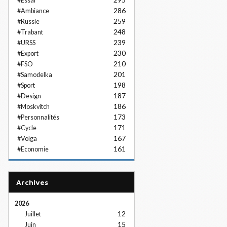
#Essai
286
#Ambiance
259
#Russie
248
#Trabant
239
#URSS
230
#Export
210
#FSO
201
#Samodelka
198
#Sport
187
#Design
186
#Moskvitch
173
#Personnalités
171
#Cycle
167
#Volga
161
#Economie
Archives
2026
12
Juillet
15
Juin