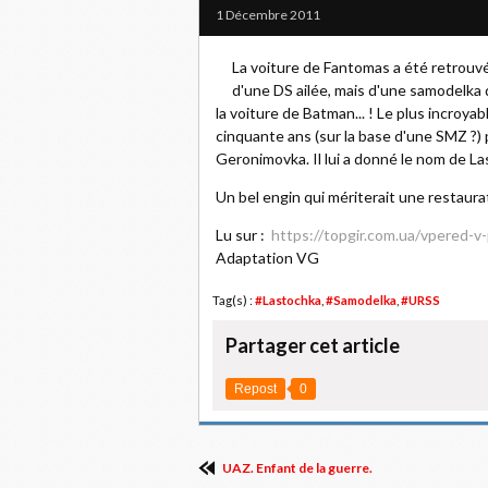
1 Décembre 2011
La voiture de Fantomas a été retrouvé
d'une DS ailée, mais d'une samodelka q
la voiture de Batman... ! Le plus incroyab
cinquante ans (sur la base d'une SMZ ?) p
Geronimovka. Il lui a donné le nom de Las
Un bel engin qui mériterait une restaur
Lu sur :
https://topgir.com.ua/vpered-v
Adaptation VG
Tag(s) :
#Lastochka
,
#Samodelka
,
#URSS
Partager cet article
Repost
0
UAZ. Enfant de la guerre.