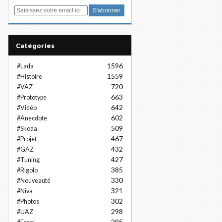
E
m
a
i
Catégories
l
1596
#Lada
1559
#Histoire
720
#VAZ
663
#Prototype
642
#Vidéo
602
#Anecdote
509
#Skoda
467
#Projet
432
#GAZ
427
#Tuning
385
#Rigolo
330
#Nouveauté
321
#Niva
302
#Photos
298
#UAZ
295