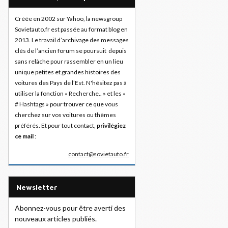
Créée en 2002 sur Yahoo, la newsgroup
Sovietauto.fr est passée au format blog en
2013. Le travail d’archivage des messages
clés de l’ancien forum se poursuit depuis
sans relâche pour rassembler en un lieu
unique petites et grandes histoires des
voitures des Pays de l’Est. N'hésitez pas à
utiliser la fonction « Recherche.. » et les «
# Hashtags » pour trouver ce que vous
cherchez sur vos voitures ou thèmes
préférés. Et pour tout contact,
privilégiez
ce mail
:
contact@sovietauto.fr
Newsletter
Abonnez-vous pour être averti des
nouveaux articles publiés.