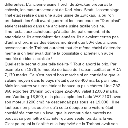
différentes. L'ancienne usine Horch de Zwickau préparait le
châssis, les moteurs venaient de Karl-Marx-Stadt, l'assemblage
final était réalisé dans une autre usine de Zwickau, là où l'on
produisait des Audi avant-guerre et les panneaux en "Duroplast"
étaient réalisés dans une ancienne usine textile voisine.
Il ne restait aux acheteurs qu'à attendre patiemment. Et ils
attendaient. Ils attendaient des années. Ils n'avaient certes pas
d'autre choix, mais des études montrent que 50% des anciens
possesseurs de Trabant auraient tout de même choisi d'attendre
même si on leur avait donné la possibilité d'acheter un autre
modèle du bloc socialiste !
Quel est le secret d'une telle fidélité ? Tout d'abord le prix. Par
exemple en 1976, le modèle de base de Trabant coûtait en RDA
7,170 marks. Ce n'est pas si bon marché si on considère que le
salaire moyen dans le pays n'était que de 400 marks par mois.
Mais les autres voitures étaient beaucoup plus chères. Une ZAZ-
968 exportée d'Union Soviétique ZAZ-968 valait 12,000 marks,
une Wartburg 16,800, et la plus simple des Lada VAZ-2101 avec
son moteur 1200 cm3 ne descendait pas sous les 19,000 ! Il ne
faut pas non plus oublier qu'à cette époque une voiture était
considérée comme un luxe, que le commun des mortels ne
pouvait se permettre d'acheter qu'une seule fois dans la vie.
C'est pourquoi la fiabilité et la longévité de la Trabant avait son