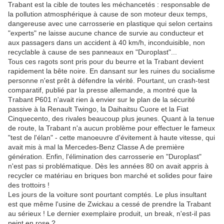
Trabant est la cible de toutes les méchancetés : responsable de
la pollution atmosphérique à cause de son moteur deux temps,
dangereuse avec une carrosserie en plastique qui selon certains
"experts" ne laisse aucune chance de survie au conducteur et
aux passagers dans un accident à 40 km/h, inconduisible, non
recyclable à cause de ses panneaux en "Duroplast"...
Tous ces ragots sont pris pour du beurre et la Trabant devient
rapidement la bête noire. En dansant sur les ruines du socialisme
personne n'est prêt à défendre la vérité. Pourtant, un crash-test
comparatif, publié par la presse allemande, a montré que la
Trabant P601 n'avait rien à envier sur le plan de la sécurité
passive à la Renault Twingo, la Daihaitsu Cuore et la Fiat
Cinquecento, des rivales beaucoup plus jeunes. Quant à la tenue
de route, la Trabant n'a aucun problème pour effectuer le fameux
"test de l'élan" - cette manoeuvre d'évitement à haute vitesse, qui
avait mis à mal la Mercedes-Benz Classe A de première
génération. Enfin, l'élimination des carrosserie en "Duroplast"
n'est pas si problématique. Dès les années 80 on avait appris à
recycler ce matériau en briques bon marché et solides pour faire
des trottoirs !
Les jours de la voiture sont pourtant comptés. Le plus insultant
est que même l'usine de Zwickau a cessé de prendre la Trabant
au sérieux ! Le dernier exemplaire produit, un break, n'est-il pas
peint en rose ?