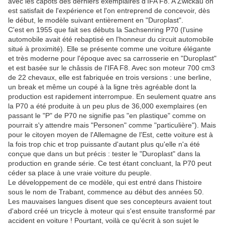
avec les capots des derniers exemplaires d'IFA F8. A Zwickau on
est satisfait de l'expérience et l'on entreprend de concevoir, dès
le début, le modèle suivant entièrement en "Duroplast".
C'est en 1955 que fait ses débuts la Sachsenring P70 (l'usine
automobile avait été rebaptisé en l'honneur du circuit automobile
situé à proximité). Elle se présente comme une voiture élégante
et très moderne pour l'époque avec sa carrosserie en "Duroplast"
et est basée sur le châssis de l'IFA F8. Avec son moteur 700 cm3
de 22 chevaux, elle est fabriquée en trois versions : une berline,
un break et même un coupé à la ligne très agréable dont la
production est rapidement interrompue. En seulement quatre ans
la P70 a été produite à un peu plus de 36,000 exemplaires (en
passant le "P" de P70 ne signifie pas "en plastique" comme on
pourrait s'y attendre mais "Personen" comme "particulière"). Mais
pour le citoyen moyen de l'Allemagne de l'Est, cette voiture est à
la fois trop chic et trop puissante d'autant plus qu'elle n'a été
conçue que dans un but précis : tester le "Duroplast" dans la
production en grande série. Ce test étant concluant, la P70 peut
céder sa place à une vraie voiture du peuple.
Le développement de ce modèle, qui est entré dans l'histoire
sous le nom de Trabant, commence au début des années 50.
Les mauvaises langues disent que ses concepteurs avaient tout
d'abord créé un tricycle à moteur qui s'est ensuite transformé par
accident en voiture ! Pourtant, voilà ce qu'écrit à son sujet le