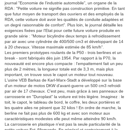
journal "Economie de l'industrie automobile", un organe de la
RDA : "Petite voiture ne signifie pas construction primitive. En tant
que futur moyen de transport des ouvriers et des employés de la
RDA, cette voiture doit avoir les qualités de conduite adaptées et
un degré raisonnable de confort". Plus loin, le journal détaille les
exigences fixées par l'Etat pour cette future voiture produite en
grande série : "Moteur bicylindre deux temps à refroidissement
par air avec une cylindrée de 400/500 cm3 et développant de 14
à 20 chevaux. Vitesse maximale estimée de 85 km/h".
Les premiers prototypes roulants de la P50 - trois berlines et un
break - sont fabriqués dès juin 1954. Par rapport à la P70, la
nouveauté est encore plus compacte : l'empattement fait un peu
plus de 2 mètres, la longueur totale est de 3,3 m, mais plus
important, on trouve sous le capot un moteur tout nouveau.
L'usine VEB Barkas de Karl-Marx-Stadt a développé sur la base
d'un moteur de motos DKW d'avant-guerre un 500 cm3 refroidi
par air de 17 chevaux. C'est peu, mais grâce à ses panneaux de
carrosserie en "Duroplast" la voiture est très légère. Imaginez : le
toit, le capot, le tableau de bord, le coffre, les deux portières et
les quatre ailes ne pèsent que 32 kilos ! En ordre de marche, la
berline ne fait pas plus de 600 kg et avec son moteur aux
caractéristiques modestes elle peut même atteindre 90 km/h.
La carrosserie en plastique n'est pas la seule particularité de la
petite voiture Est-Allemande. En général et contrairement à la