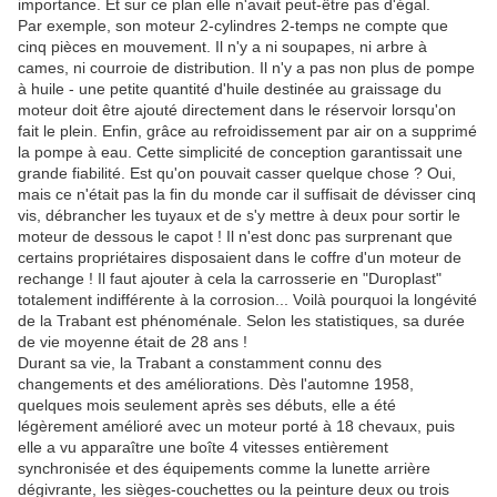
importance. Et sur ce plan elle n'avait peut-être pas d'égal.
Par exemple, son moteur 2-cylindres 2-temps ne compte que
cinq pièces en mouvement. Il n'y a ni soupapes, ni arbre à
cames, ni courroie de distribution. Il n'y a pas non plus de pompe
à huile - une petite quantité d'huile destinée au graissage du
moteur doit être ajouté directement dans le réservoir lorsqu'on
fait le plein. Enfin, grâce au refroidissement par air on a supprimé
la pompe à eau. Cette simplicité de conception garantissait une
grande fiabilité. Est qu'on pouvait casser quelque chose ? Oui,
mais ce n'était pas la fin du monde car il suffisait de dévisser cinq
vis, débrancher les tuyaux et de s'y mettre à deux pour sortir le
moteur de dessous le capot ! Il n'est donc pas surprenant que
certains propriétaires disposaient dans le coffre d'un moteur de
rechange ! Il faut ajouter à cela la carrosserie en "Duroplast"
totalement indifférente à la corrosion... Voilà pourquoi la longévité
de la Trabant est phénoménale. Selon les statistiques, sa durée
de vie moyenne était de 28 ans !
Durant sa vie, la Trabant a constamment connu des
changements et des améliorations. Dès l'automne 1958,
quelques mois seulement après ses débuts, elle a été
légèrement amélioré avec un moteur porté à 18 chevaux, puis
elle a vu apparaître une boîte 4 vitesses entièrement
synchronisée et des équipements comme la lunette arrière
dégivrante, les sièges-couchettes ou la peinture deux ou trois