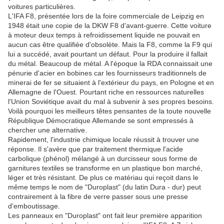
voitures particulières.
L'IFA F8, présentée lors de la foire commerciale de Leipzig en
1948 était une copie de la DKW F8 d'avant-guerre. Cette voiture
à moteur deux temps à refroidissement liquide ne pouvait en
aucun cas être qualifiée d'obsolète. Mais la F8, comme la F9 qui
lui a succédé, avait pourtant un défaut. Pour la produire il fallait
du métal. Beaucoup de métal. A l'époque la RDA connaissait une
pénurie d'acier en bobines car les fournisseurs traditionnels de
minerai de fer se situaient à l'extérieur du pays, en Pologne et en
Allemagne de l'Ouest. Pourtant riche en ressources naturelles
l'Union Soviétique avait du mal à subvenir à ses propres besoins.
Voilà pourquoi les meilleurs têtes pensantes de la toute nouvelle
République Démocratique Allemande se sont empressés à
chercher une alternative.
Rapidement, l'industrie chimique locale réussit à trouver une
réponse. Il s'avère que par traitement thermique l'acide
carbolique (phénol) mélangé à un durcisseur sous forme de
garnitures textiles se transforme en un plastique bon marché,
léger et très résistant. De plus ce matériau qui reçoit dans le
même temps le nom de "Duroplast" (du latin Dura - dur) peut
contrairement à la fibre de verre passer sous une presse
d'emboutissage.
Les panneaux en "Duroplast" ont fait leur première apparition