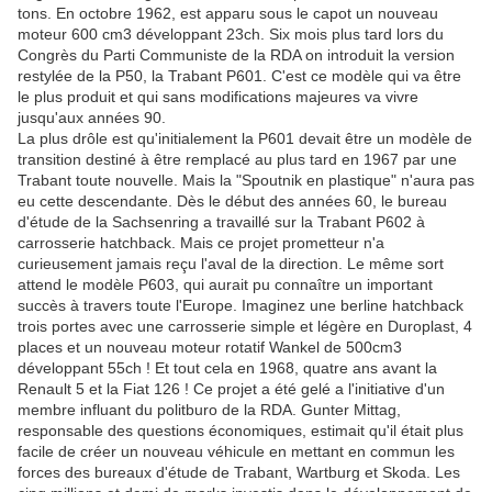
tons. En octobre 1962, est apparu sous le capot un nouveau
moteur 600 cm3 développant 23ch. Six mois plus tard lors du
Congrès du Parti Communiste de la RDA on introduit la version
restylée de la P50, la Trabant P601. C'est ce modèle qui va être
le plus produit et qui sans modifications majeures va vivre
jusqu'aux années 90.
La plus drôle est qu'initialement la P601 devait être un modèle de
transition destiné à être remplacé au plus tard en 1967 par une
Trabant toute nouvelle. Mais la "Spoutnik en plastique" n'aura pas
eu cette descendante. Dès le début des années 60, le bureau
d'étude de la Sachsenring a travaillé sur la Trabant P602 à
carrosserie hatchback. Mais ce projet prometteur n'a
curieusement jamais reçu l'aval de la direction. Le même sort
attend le modèle P603, qui aurait pu connaître un important
succès à travers toute l'Europe. Imaginez une berline hatchback
trois portes avec une carrosserie simple et légère en Duroplast, 4
places et un nouveau moteur rotatif Wankel de 500cm3
développant 55ch ! Et tout cela en 1968, quatre ans avant la
Renault 5 et la Fiat 126 ! Ce projet a été gelé a l'initiative d'un
membre influant du politburo de la RDA. Gunter Mittag,
responsable des questions économiques, estimait qu'il était plus
facile de créer un nouveau véhicule en mettant en commun les
forces des bureaux d'étude de Trabant, Wartburg et Skoda. Les