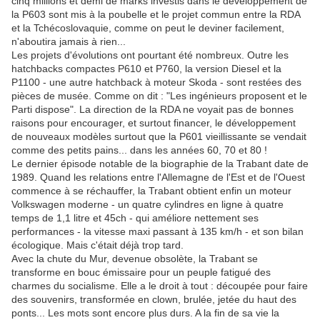
cinq millions et demi de marks investis dans le développement de
la P603 sont mis à la poubelle et le projet commun entre la RDA
et la Tchécoslovaquie, comme on peut le deviner facilement,
n'aboutira jamais à rien...
Les projets d'évolutions ont pourtant été nombreux. Outre les
hatchbacks compactes P610 et P760, la version Diesel et la
P1100 - une autre hatchback à moteur Skoda - sont restées des
pièces de musée. Comme on dit : "Les ingénieurs proposent et le
Parti dispose". La direction de la RDA ne voyait pas de bonnes
raisons pour encourager, et surtout financer, le développement
de nouveaux modèles surtout que la P601 vieillissante se vendait
comme des petits pains... dans les années 60, 70 et 80 !
Le dernier épisode notable de la biographie de la Trabant date de
1989. Quand les relations entre l'Allemagne de l'Est et de l'Ouest
commence à se réchauffer, la Trabant obtient enfin un moteur
Volkswagen moderne - un quatre cylindres en ligne à quatre
temps de 1,1 litre et 45ch - qui améliore nettement ses
performances - la vitesse maxi passant à 135 km/h - et son bilan
écologique. Mais c'était déjà trop tard.
Avec la chute du Mur, devenue obsolète, la Trabant se
transforme en bouc émissaire pour un peuple fatigué des
charmes du socialisme. Elle a le droit à tout : découpée pour faire
des souvenirs, transformée en clown, brulée, jetée du haut des
ponts... Les mots sont encore plus durs. A la fin de sa vie la