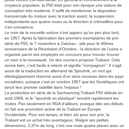
croyance populaire, la P50 était pour son époque une voiture de
conception très moderne. Il suffit de mentionner la disposition
transversale du moteur avec la traction avant, la suspension
indépendante aux quatre roues ou la direction à crémaillère pour
s'en convaincre.
Le nom de la nouvelle voiture n'est apparu qu'un peu plus tard,
en 1957. Après la fabrication des premiers exemplaires de pré-
série de P50, le 7 novembre à Zwickau - pile pour le 40ème
anniversaire de la Révolution d'Octobre - la direction de l'usine a
organisé parmi ses employés un concours pour trouver trouver
un nom à la nouveauté. Un des ouvriers propose Trabant. Cela
sonne bien, c'est facile à retenir et signifie "compagnon". Il s'agit
aussi de la traduction en allemand de Spoutnik, un mot qui
idéologiquement résonne aussi d'un sens nouveau dans les pays
socialistes, puisque c'est en octobre 1957 que les Soviétiques ont
lancé leur premier satellite dans l'espace !
La production en série de la Sachsenring Trabant P50 débute en
août 1958, et le "spoutnik en plastique" envahit rapidement les
routes. Pas seulement en RDA d'ailleurs, puisque dès ses débuts
on fait une promotion active de la Trabant en Europe
Occidentale. Pour son temps, et bien sûr pour son prix, la
Trabant est un achat très avantageux. Malgré ses petites
dimensions, 3,37m de long, c'est une vraie quatre places avec un