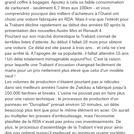
grand coffre à bagages. Ajoutez à cela sa faible consommation
de carburant - seulement 6,7 litres aux 100km - et vous
comprendrez pourquoi des milliers d'acheteurs à l'Ouest ont
choisi une voiture fabriquée en RDA. Mais il vrai que l'intérêt pour
la Trabant décline rapidement au début des années 60 après la
présentation des nouvelles Austin Mini et Renault 4.
Pourtant sur son marché domestique la Trabant connait de
terribles listes d'attente. Au début il fallait 18 mois pour obtenir
une voiture. Ce délai est vite passé à trois ans... et cela ne s'est
pas arrêté là. A l'apogée de sa popularité, il fallait attendre 15 ans
! Un délai totalement inimaginable aujourd'hui. C'est la raison
pour laquelle une Trabant d'occasion changeait facilement de
mains pour un prix nettement plus élevé que celui d'un modèle
neuf !
Les volumes de production n'étaient pourtant pas si ridicules :
dans ses meilleurs années l'usine de Zwickau a fabriqué jusqu'à
150,000 berlines et breaks. L'usine ne pouvait pas en faire plus
pour une raison technique : le processus de production d'un
panneau en "Duroplast" prenait environ 10 minutes, un délai
beaucoup plus lent que pour le même élément en acier. On aurait
pu multiplier les presses d'emboutissage, mais l'économie
planifiée de la RDA n'avait pas prévu ces investissements. De
plus, le processus d'assemblage de la Trabant n'est pour ainsi
dire pas optimal puisqu'il impliquait au minimum quatre sociétés