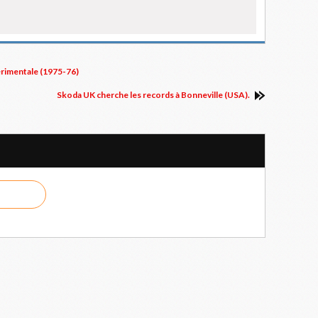
érimentale (1975-76)
Skoda UK cherche les records à Bonneville (USA).