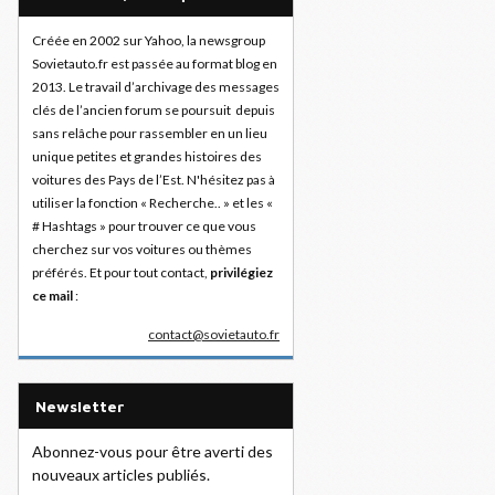
Créée en 2002 sur Yahoo, la newsgroup
Sovietauto.fr est passée au format blog en
2013. Le travail d’archivage des messages
clés de l’ancien forum se poursuit depuis
sans relâche pour rassembler en un lieu
unique petites et grandes histoires des
voitures des Pays de l’Est. N'hésitez pas à
utiliser la fonction « Recherche.. » et les «
# Hashtags » pour trouver ce que vous
cherchez sur vos voitures ou thèmes
préférés. Et pour tout contact,
privilégiez
ce mail
:
contact@sovietauto.fr
Newsletter
Abonnez-vous pour être averti des
nouveaux articles publiés.