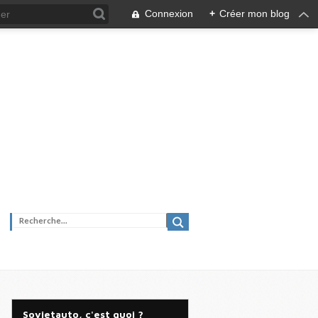
Connexion
+
Créer mon blog
Sovietauto, c'est quoi ?