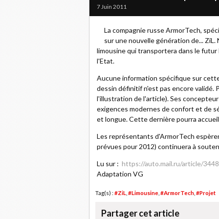
7 Juin 2011
La compagnie russe ArmorTech, spécial
sur une nouvelle génération de... ZiL.
limousine qui transportera dans le futur 
l'Etat.
Aucune information spécifique sur cette
dessin définitif n'est pas encore validé. 
l'illustration de l'article). Ses concepte
exigences modernes de confort et de séc
et longue. Cette dernière pourra accueill
Les représentants d'ArmorTech espèrent
prévues pour 2012) continuera à soutenir
Lu sur :
https://auto.mail.ru/article/344
Adaptation VG
Tag(s) :
#ZiL
,
#Limousine
,
#ArmorTech
,
#Projet
Partager cet article