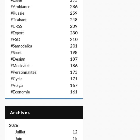
#Essai
286
#Ambiance
259
#Russie
248
#Trabant
239
#URSS
230
#Export
210
#FSO
201
#Samodelka
198
#Sport
187
#Design
186
#Moskvitch
173
#Personnalités
171
#Cycle
167
#Volga
161
#Economie
Archives
2026
12
Juillet
15
Juin