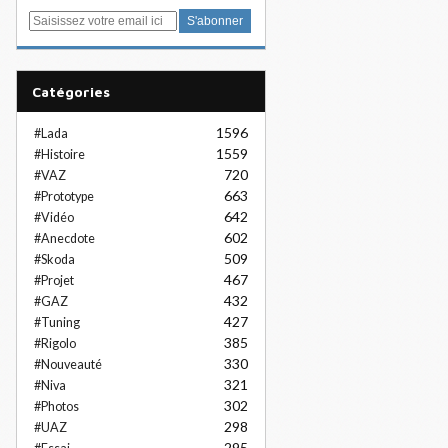
E
m
a
i
Catégories
l
1596
#Lada
1559
#Histoire
720
#VAZ
663
#Prototype
642
#Vidéo
602
#Anecdote
509
#Skoda
467
#Projet
432
#GAZ
427
#Tuning
385
#Rigolo
330
#Nouveauté
321
#Niva
302
#Photos
298
#UAZ
295