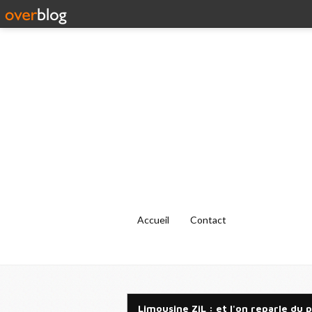
Accueil
Contact
Limousine ZiL : et l'on reparle du p