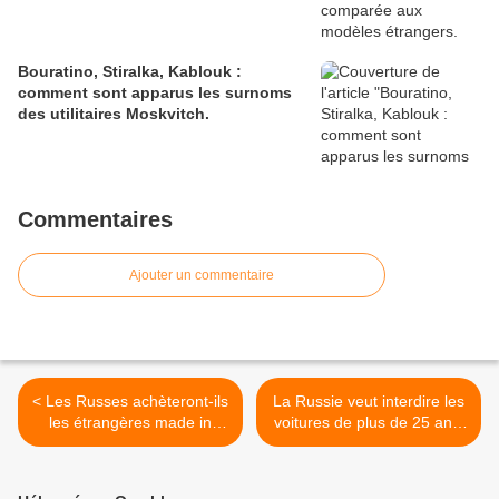
Bouratino, Stiralka, Kablouk :
comment sont apparus les surnoms
des utilitaires Moskvitch.
Commentaires
Ajouter un commentaire
< Les Russes achèteront-ils
La Russie veut interdire les
les étrangères made in
voitures de plus de 25 ans.
Togliatti ?
>