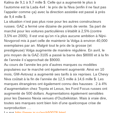
Kalina de 9,1 à 9,7 mille $. Celle qui a augmenté le plus à
l’automne est la Lada 4x4 : le prix de la Niva (enfin il ne faut pas
l’appeler comme ça) avec la direction assistée est passé à près
de 9,4 mille $.
La situation n’est pas plus rose pour les autres constructeurs
russes. GAZ a fermé une dizaine de points de vente. Sa part de
marché pour les voitures particulières s’établit à 2,5% (contre
3,5% en 2005). Il est vrai qu’on n’a plus aucune ambition à Nijni-
Novgorod mis à part celle de maintenir la Volga à environ 40,000
exemplaires par an. Malgré tout le prix de la grosse (et
prestigieuse) Volga augmente de manière régulière. En avril, le
prix moyen de la GAZ-3105 a passé la barre des $8000 et à la fin
de l’année il s’approchait de $9000.
Au cours de l’année les prix d’autres marques ou modèles
populaires sur le marché ont également augmenté. Ainsi en 10
mois, GM-Avtovaz a augmenté ses tarifs à six reprises. La Chevy
Niva coûtait à la fin de l’année de 12,5 mille à 14,6 mille $. Les
marques étrangères ont également connu des hausses : 2 à 4%
d’augmentation chez Toyota et Lexus, les Ford Focus russes ont
augmenté de 500 dollars. Augmentations également sensibles
pour les Daewoo Nexia venues d’Ouzbékistan. Mais à vraie dire,
toutes ses marques sont bien loin d’une quelconque crise de
surproduction ....
Lu sur
http://www.zr.ru/arch50078.html