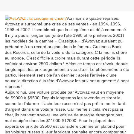
Au moins à quatre reprises,
Avtovaz a surmonté une crise de ses ventes - en 1994, 1996,
1998 et 2002. Il semblerait que la cinquième ait déjà commencé.
Il n’y a pas si longtemps (entre l’été 1998 et le printemps 2001)
les modèles de la gamme « Classique » d’Avtovaz auraient pu
prétendre à un record original dans le fameux Guinness Book
des Records, celui de la voiture de la catégorie C la moins chère
au monde. C’est difficile à croire mais durant cette période ils
coûtaient environ 2500 dollars ! Hélas ce temps est révolu depuis
longtemps : les prix augmentent à vue d’œil. Le phénomène a été
particulièrement sensible l’an dernier : après l’arrivée d'une
nouvelle direction à la tête d’Avtovaz les prix ont augmenté à sept
reprises !
Aujourd’hui, une voiture produite par Avtovaz vaut en moyenne
de $9000 à $9500. Depuis longtemps les revendeurs tirent la
sonnette d’alarme : l’acheteur russe n’est pas prêt à mettre tant
d’argent dans une voiture russe. Car même si cela n’est pas si
cher, ils peuvent trouver une voiture de marque étrangère pas
mal équipée dans les $11000-$12000. Pour la plupart des
experts ce prix de $9500 est considéré comme un plafond pour
les voitures russes si leur fabricant souhaite encore compter sur