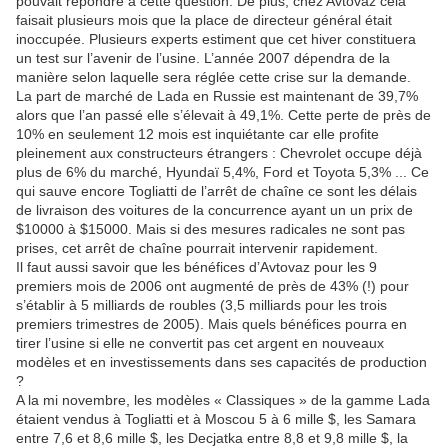
pouvait répondre à cette question. De plus, chez Avtovaz cela
faisait plusieurs mois que la place de directeur général était
inoccupée. Plusieurs experts estiment que cet hiver constituera
un test sur l’avenir de l’usine. L’année 2007 dépendra de la
manière selon laquelle sera réglée cette crise sur la demande.
La part de marché de Lada en Russie est maintenant de 39,7%
alors que l’an passé elle s’élevait à 49,1%. Cette perte de près de
10% en seulement 12 mois est inquiétante car elle profite
pleinement aux constructeurs étrangers : Chevrolet occupe déjà
plus de 6% du marché, Hyundaï 5,4%, Ford et Toyota 5,3% ... Ce
qui sauve encore Togliatti de l’arrêt de chaîne ce sont les délais
de livraison des voitures de la concurrence ayant un un prix de
$10000 à $15000. Mais si des mesures radicales ne sont pas
prises, cet arrêt de chaîne pourrait intervenir rapidement.
Il faut aussi savoir que les bénéfices d’Avtovaz pour les 9
premiers mois de 2006 ont augmenté de près de 43% (!) pour
s’établir à 5 milliards de roubles (3,5 milliards pour les trois
premiers trimestres de 2005). Mais quels bénéfices pourra en
tirer l’usine si elle ne convertit pas cet argent en nouveaux
modèles et en investissements dans ses capacités de production
?
A la mi novembre, les modèles « Classiques » de la gamme Lada
étaient vendus à Togliatti et à Moscou 5 à 6 mille $, les Samara
entre 7,6 et 8,6 mille $, les Decjatka entre 8,8 et 9,8 mille $, la