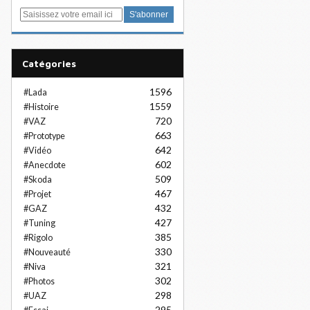
E
m
a
i
Catégories
l
1596
#Lada
1559
#Histoire
720
#VAZ
663
#Prototype
642
#Vidéo
602
#Anecdote
509
#Skoda
467
#Projet
432
#GAZ
427
#Tuning
385
#Rigolo
330
#Nouveauté
321
#Niva
302
#Photos
298
#UAZ
295