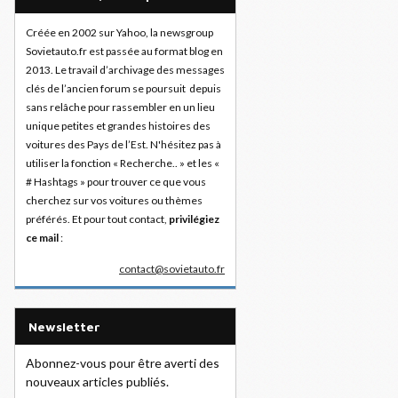
Créée en 2002 sur Yahoo, la newsgroup
Sovietauto.fr est passée au format blog en
2013. Le travail d’archivage des messages
clés de l’ancien forum se poursuit depuis
sans relâche pour rassembler en un lieu
unique petites et grandes histoires des
voitures des Pays de l’Est. N'hésitez pas à
utiliser la fonction « Recherche.. » et les «
# Hashtags » pour trouver ce que vous
cherchez sur vos voitures ou thèmes
préférés. Et pour tout contact,
privilégiez
ce mail
:
contact@sovietauto.fr
Newsletter
Abonnez-vous pour être averti des
nouveaux articles publiés.