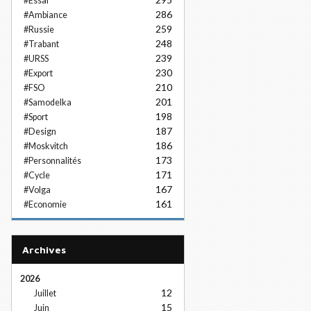
#Essai
286
#Ambiance
259
#Russie
248
#Trabant
239
#URSS
230
#Export
210
#FSO
201
#Samodelka
198
#Sport
187
#Design
186
#Moskvitch
173
#Personnalités
171
#Cycle
167
#Volga
161
#Economie
Archives
2026
12
Juillet
15
Juin