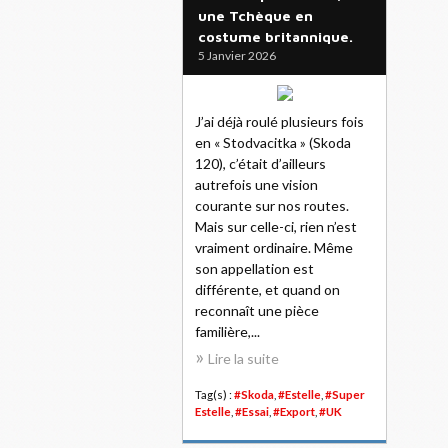
une Tchèque en
costume britannique.
5 Janvier 2026
J’ai déjà roulé plusieurs fois
en « Stodvacitka » (Skoda
120), c’était d’ailleurs
autrefois une vision
courante sur nos routes.
Mais sur celle-ci, rien n’est
vraiment ordinaire. Même
son appellation est
différente, et quand on
reconnaît une pièce
familière,...
Lire la suite
Tag(s) :
#Skoda
,
#Estelle
,
#Super
Estelle
,
#Essai
,
#Export
,
#UK