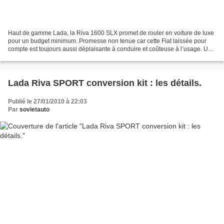
Haut de gamme Lada, la Riva 1600 SLX promet de rouler en voiture de luxe
pour un budget minimum. Promesse non tenue car cette Fiat laissée pour
compte est toujours aussi déplaisante à conduire et coûteuse à l’usage. Une
voiture familiale avec un moteur...
Lada Riva SPORT conversion kit : les détails.
Publié le 27/01/2010 à 22:03
Par
sovietauto