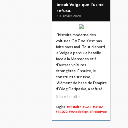
break Volga que l’usine
refusa.
10 Janvier 2020
L’histoire moderne des
voitures GAZ ne s’est pas
faite sans mal. Tout d’abord,
la Volga a perdu la bataille
face à la Mercedes et à
d’autres voitures
étrangères. Ensuite, le
constructeur russe,
l’élément de base de l'empire
d’Oleg Deripaska, a refusé...
Lire la suite
Tag(s) :
#Histoire
,
#GAZ
,
#3102
,
#31022
,
#Avtodesign
,
#Prototype