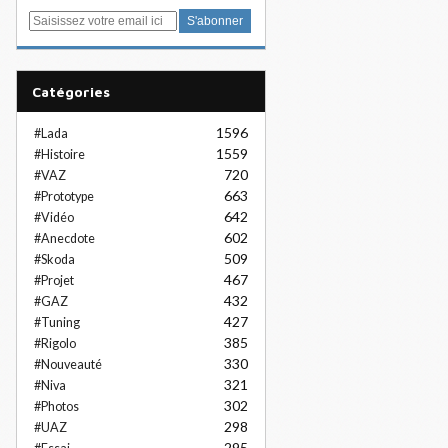
E
m
a
i
Catégories
l
1596
#Lada
1559
#Histoire
720
#VAZ
663
#Prototype
642
#Vidéo
602
#Anecdote
509
#Skoda
467
#Projet
432
#GAZ
427
#Tuning
385
#Rigolo
330
#Nouveauté
321
#Niva
302
#Photos
298
#UAZ
295