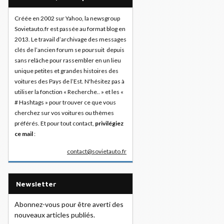
Créée en 2002 sur Yahoo, la newsgroup
Sovietauto.fr est passée au format blog en
2013. Le travail d’archivage des messages
clés de l’ancien forum se poursuit depuis
sans relâche pour rassembler en un lieu
unique petites et grandes histoires des
voitures des Pays de l’Est. N'hésitez pas à
utiliser la fonction « Recherche.. » et les «
# Hashtags » pour trouver ce que vous
cherchez sur vos voitures ou thèmes
préférés. Et pour tout contact,
privilégiez
ce mail
:
contact@sovietauto.fr
Newsletter
Abonnez-vous pour être averti des
nouveaux articles publiés.