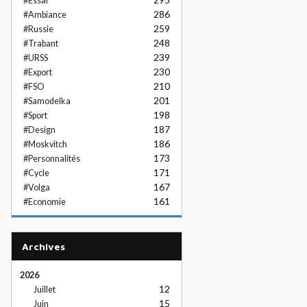
#Essai
286
#Ambiance
259
#Russie
248
#Trabant
239
#URSS
230
#Export
210
#FSO
201
#Samodelka
198
#Sport
187
#Design
186
#Moskvitch
173
#Personnalités
171
#Cycle
167
#Volga
161
#Economie
Archives
2026
12
Juillet
15
Juin