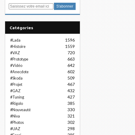
E
m
a
i
Catégories
l
1596
#Lada
1559
#Histoire
720
#VAZ
663
#Prototype
642
#Vidéo
602
#Anecdote
509
#Skoda
467
#Projet
432
#GAZ
427
#Tuning
385
#Rigolo
330
#Nouveauté
321
#Niva
302
#Photos
298
#UAZ
295