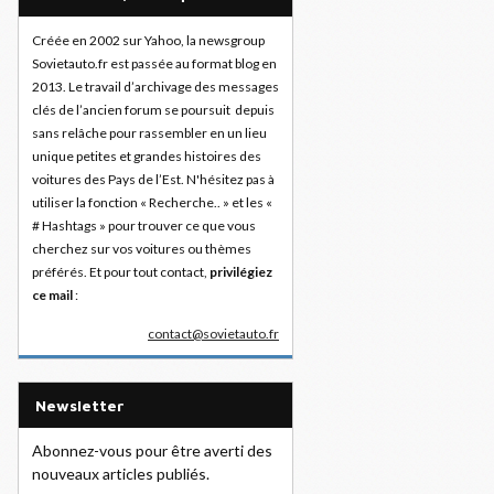
Créée en 2002 sur Yahoo, la newsgroup
Sovietauto.fr est passée au format blog en
2013. Le travail d’archivage des messages
clés de l’ancien forum se poursuit depuis
sans relâche pour rassembler en un lieu
unique petites et grandes histoires des
voitures des Pays de l’Est. N'hésitez pas à
utiliser la fonction « Recherche.. » et les «
# Hashtags » pour trouver ce que vous
cherchez sur vos voitures ou thèmes
préférés. Et pour tout contact,
privilégiez
ce mail
:
contact@sovietauto.fr
Newsletter
Abonnez-vous pour être averti des
nouveaux articles publiés.