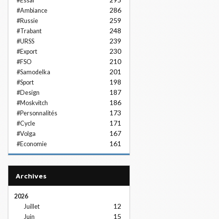
#Essai
286
#Ambiance
259
#Russie
248
#Trabant
239
#URSS
230
#Export
210
#FSO
201
#Samodelka
198
#Sport
187
#Design
186
#Moskvitch
173
#Personnalités
171
#Cycle
167
#Volga
161
#Economie
Archives
2026
12
Juillet
15
Juin