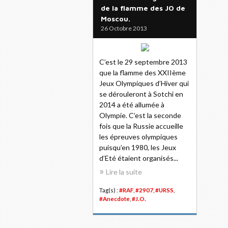
de la flamme des JO de
Moscou.
26 Octobre 2013
C’est le 29 septembre 2013
que la flamme des XXIIème
Jeux Olympiques d’Hiver qui
se dérouleront à Sotchi en
2014 a été allumée à
Olympie. C’est la seconde
fois que la Russie accueille
les épreuves olympiques
puisqu’en 1980, les Jeux
d’Eté étaient organisés...
Lire la suite
Tag(s) :
#RAF
,
#2907
,
#URSS
,
#Anecdote
,
#J.O.