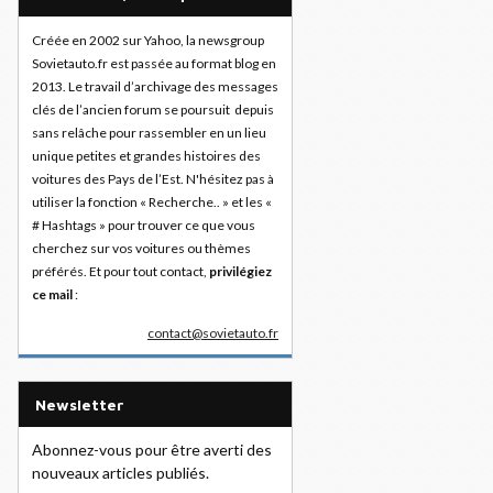
Créée en 2002 sur Yahoo, la newsgroup
Sovietauto.fr est passée au format blog en
2013. Le travail d’archivage des messages
clés de l’ancien forum se poursuit depuis
sans relâche pour rassembler en un lieu
unique petites et grandes histoires des
voitures des Pays de l’Est. N'hésitez pas à
utiliser la fonction « Recherche.. » et les «
# Hashtags » pour trouver ce que vous
cherchez sur vos voitures ou thèmes
préférés. Et pour tout contact,
privilégiez
ce mail
:
contact@sovietauto.fr
Newsletter
Abonnez-vous pour être averti des
nouveaux articles publiés.