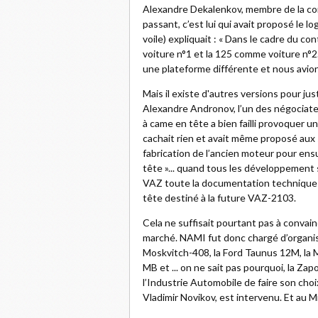
Alexandre Dekalenkov, membre de la comm
passant, c’est lui qui avait proposé le l
voile) expliquait : « Dans le cadre du co
voiture n°1 et la 125 comme voiture n°2.
une plateforme différente et nous avion
Mais il existe d'autres versions pour ju
Alexandre Andronov, l’un des négociateur
à came en tête a bien failli provoquer 
cachait rien et avait même proposé aux so
fabrication de l’ancien moteur pour ens
tête »... quand tous les développement s
VAZ toute la documentation technique
tête destiné à la future VAZ-2103.
Cela ne suffisait pourtant pas à convain
marché. NAMI fut donc chargé d’organise
Moskvitch-408, la Ford Taunus 12M, la M
MB et ... on ne sait pas pourquoi, la Za
l’Industrie Automobile de faire son choi
Vladimir Novikov, est intervenu. Et au Mi