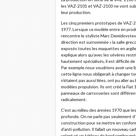
les VAZ-2101 et VAZ-2103 ne vont subi
leur production.
Les cinq premiers prototypes de VAZ-21
1977. Lorsque ce modèle entre en produc
rencontre le styliste Marc Demidovstev. 
direction est surnommée « la salle gre
exposés toutes les maquettes en argil
explique alors qu’avec les sévères res
hautement spécialisés, il est difficile de
Par exemple nous voudrions avoir une li
cette ligne nous obligerait à changer tou
n’étaient pas aussi liées, ont pu aller a
modèles propulsion. Ils ont créé la Fiat 
panneaux de carrosseries sont différen
radicalement.
C’est au milieu des années 1970 que le
profonde. On ne parle pas seulement d’u
construction pour se mettre en conform
d’anti-pollution. Il fallait un nouveau c
volant et un tableau de bord rembourrés