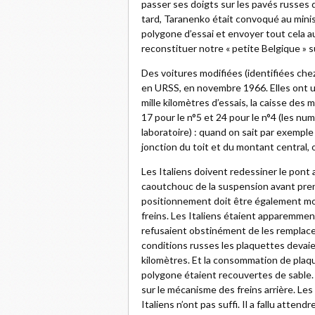
passer ses doigts sur les pavés russes 
tard, Taranenko était convoqué au minist
polygone d’essai et envoyer tout cela au
reconstituer notre « petite Belgique » sur
Des voitures modifiées (identifiées ch
en URSS, en novembre 1966. Elles ont 
mille kilomètres d’essais, la caisse de
17 pour le n°5 et 24 pour le n°4 (les nu
laboratoire) : quand on sait par exempl
jonction du toit et du montant central, 
Les Italiens doivent redessiner le pont 
caoutchouc de la suspension avant pr
positionnement doit être également mod
freins. Les Italiens étaient apparemment 
refusaient obstinément de les remplacer
conditions russes les plaquettes devai
kilomètres. Et la consommation de plaq
polygone étaient recouvertes de sable. 
sur le mécanisme des freins arrière. Le
Italiens n’ont pas suffi. Il a fallu atten