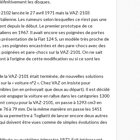
éfinitivement les disques.
Z-2102 lancée le 27 avril 1971 mais la VAZ-2103
talienne. Les rumeurs selon lesquelles ce n’est pas une
ent depuis le début. Le premier prototype de ce
taliens en 1967. Il avait encore ses poignées de portes
la présentation de la Fiat 124 S, un modèle très proche de
es, ses poignées encastrées et des pare-chocs avec des
 poignées et pare-chocs sur la VAZ-2101. On ne sait
ont à l’origine de cette modification ou si ce sont les
e la VAZ-2101 était terminée, de nouvelles solutions
ur la « voiture n°2 ». Chez VAZ on insiste pour
bles (on en prévoyait que deux au départ). Il est décidé
oir engager la voiture en rallye dans les catégories 1300
ent conçu pour la VAZ-2101, on passe à 1293 cm3 en
de 76 à 79 mm. De la même manière on passe les 1451
la va permettre à Togliatti de lancer encore deux autres
ui doivent être vues comme de simples évolutions des
débute au quatrième trimestre 1972. Fait intéressant,