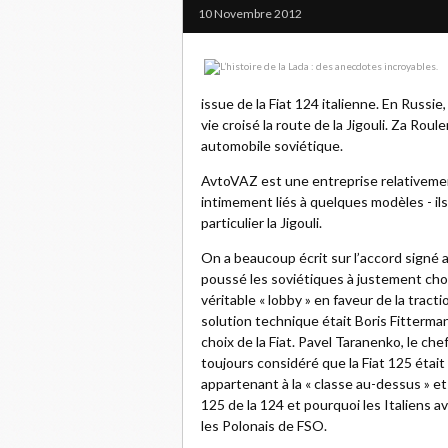
10 Novembre 2012
issue de la Fiat 124 italienne. En Russie,
vie croisé la route de la Jigouli. Za Rou
automobile soviétique.
AvtoVAZ est une entreprise relativemen
intimement liés à quelques modèles - il
particulier la Jigouli.
On a beaucoup écrit sur l’accord signé a
poussé les soviétiques à justement choisir
véritable « lobby » en faveur de la trac
solution technique était Boris Fitterma
choix de la Fiat. Pavel Taranenko, le c
toujours considéré que la Fiat 125 était 
appartenant à la « classe au-dessus » et
125 de la 124 et pourquoi les Italiens a
les Polonais de FSO.