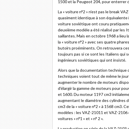
1500 et la Peugeot 204, pour enterrer d
La « voiture n°2 » n’est pas le break VA
quasiment identique à son équivalente i
voiture soviétique ont couru pratiquem
deuxième modèle a été réalisé par les I
saillantes. Mais en octobre 1968 a lieu 
la « voiture n°2 » avec ses quatre phar
butoirs proéminents. On retrouvera ces
toujours pas si ce sont les Italiens qui s
ingénieurs soviétiques qui ont insisté.
Alors que la documentation technique d
techniques voient tout de même le jour s
augmenter le nombre de moteurs disponi
d’élargir la gamme de moteurs pour pouv
et 1600. Du moteur 1197 cm3 initialem
augmentant le diamètre des cylindres 
cm3 de la « voiture n°2 » à 1568 cm3. Ce
modèles : les VAZ-21011 et VAZ-2106 q
voitures « n°1 » et « n° 2 ».
La production en série de la VAZ-2103 