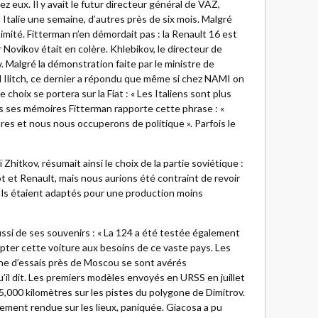
ez eux. Il y avait le futur directeur général de VAZ,
 Italie une semaine, d’autres près de six mois. Malgré
animité. Fitterman n’en démordait pas : la Renault 16 est
 Novikov était en colère. Khlebikov, le directeur de
 Malgré la démonstration faite par le ministre de
d Ilitch, ce dernier a répondu que même si chez NAMI on
 choix se portera sur la Fiat : « Les Italiens sont plus
s ses mémoires Fitterman rapporte cette phrase : «
es et nous nous occuperons de politique ». Parfois le
Zhitkov, résumait ainsi le choix de la partie soviétique :
 et Renault, mais nous aurions été contraint de revoir
 Ils étaient adaptés pour une production moins
aussi de ses souvenirs : « La 124 a été testée également
apter cette voiture aux besoins de ce vaste pays. Les
ne d’essais près de Moscou se sont avérés
 qu’il dit. Les premiers modèles envoyés en URSS en juillet
,000 kilomètres sur les pistes du polygone de Dimitrov.
ement rendue sur les lieux, paniquée. Giacosa a pu