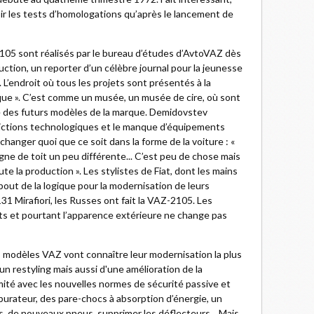
r les tests d’homologations qu’après le lancement de
05 sont réalisés par le bureau d’études d’AvtoVAZ dès
tion, un reporter d’un célèbre journal pour la jeunesse
L’endroit où tous les projets sont présentés à la
cque ». C’est comme un musée, un musée de cire, où sont
e des futurs modèles de la marque. Demidovstev
trictions technologiques et le manque d’équipements
 changer quoi que ce soit dans la forme de la voiture : «
gne de toit un peu différente... C’est peu de chose mais
te la production ». Les stylistes de Fiat, dont les mains
u bout de la logique pour la modernisation de leurs
131 Mirafiori, les Russes ont fait la VAZ-2105. Les
ts et pourtant l’apparence extérieure ne change pas
s modèles VAZ vont connaître leur modernisation la plus
n restyling mais aussi d'une amélioration de la
ité avec les nouvelles normes de sécurité passive et
arburateur, des pare-chocs à absorption d’énergie, un
, de nouveaux pneus, supprimer les déflecteurs... Mais