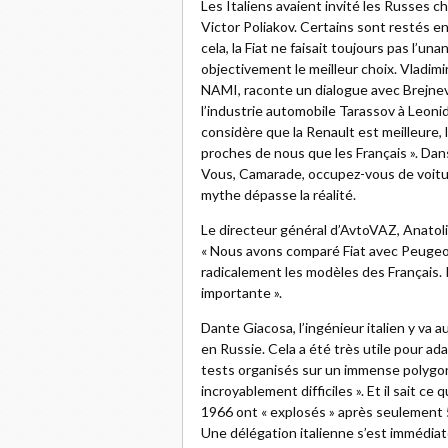
Les Italiens avaient invité les Russes ch
Victor Poliakov. Certains sont restés en
cela, la Fiat ne faisait toujours pas l’un
objectivement le meilleur choix. Vladimir
NAMI, raconte un dialogue avec Brejnev.
l’industrie automobile Tarassov à Leoni
considère que la Renault est meilleure, le
proches de nous que les Français ». Dan
Vous, Camarade, occupez-vous de voitur
mythe dépasse la réalité.
Le directeur général d’AvtoVAZ, Anatoliï 
« Nous avons comparé Fiat avec Peugeot
radicalement les modèles des Français.
importante ».
Dante Giacosa, l’ingénieur italien y va 
en Russie. Cela a été très utile pour ad
tests organisés sur un immense polygo
incroyablement difficiles ». Et il sait ce
1966 ont « explosés » après seulement 5
Une délégation italienne s’est immédiat