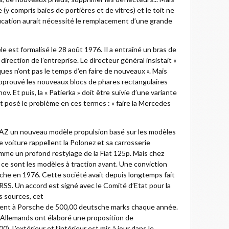
e (y compris baies de portières et de vitres) et le toit ne
ication aurait nécessité le remplacement d’une grande
 est formalisé le 28 août 1976. Il a entraîné un bras de
a direction de l’entreprise. Le directeur général insistait «
es n’ont pas le temps d’en faire de nouveaux ». Mais
pprouvé les nouveaux blocs de phares rectangulaires
v. Et puis, la « Patierka » doit être suivie d’une variante
it posé le problème en ces termes : « faire la Mercedes
VAZ un nouveau modèle propulsion basé sur les modèles
 voiture rappellent la Polonez et sa carrosserie
mme un profond restylage de la Fiat 125p. Mais chez
r ce sont les modèles à traction avant. Une conviction
sche en 1976. Cette société avait depuis longtemps fait
’URSS. Un accord est signé avec le Comité d’Etat pour la
s sources, cet
ement à Porsche de 500,00 deutsche marks chaque année.
 Allemands ont élaboré une proposition de
 L’extérieur et l’intérieur est mis à jour dans le