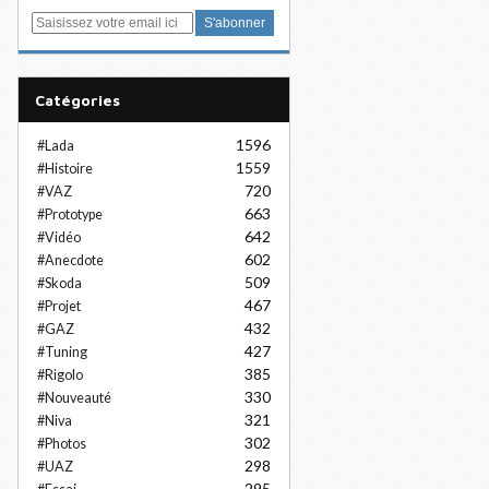
E
m
a
i
Catégories
l
1596
#Lada
1559
#Histoire
720
#VAZ
663
#Prototype
642
#Vidéo
602
#Anecdote
509
#Skoda
467
#Projet
432
#GAZ
427
#Tuning
385
#Rigolo
330
#Nouveauté
321
#Niva
302
#Photos
298
#UAZ
295