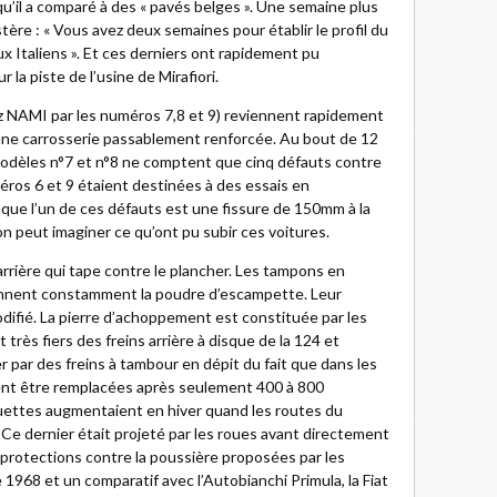
qu’il a comparé à des « pavés belges ». Une semaine plus
ère : « Vous avez deux semaines pour établir le profil du
x Italiens ». Et ces derniers ont rapidement pu
 la piste de l’usine de Mirafiori.
ez NAMI par les numéros 7,8 et 9) reviennent rapidement
une carrosserie passablement renforcée. Au bout de 12
s modèles n°7 et n°8 ne comptent que cinq défauts contre
méros 6 et 9 étaient destinées à des essais en
e que l’un de ces défauts est une fissure de 150mm à la
on peut imaginer ce qu’ont pu subir ces voitures.
arrière qui tape contre le plancher. Les tampons en
ennent constamment la poudre d’escampette. Leur
ifié. La pierre d’achoppement est constituée par les
très fiers des freins arrière à disque de la 124 et
 par des freins à tambour en dépit du fait que dans les
ent être remplacées après seulement 400 à 800
uettes augmentaient en hiver quand les routes du
Ce dernier était projeté par les roues avant directement
s protections contre la poussière proposées par les
dre 1968 et un comparatif avec l’Autobianchi Primula, la Fiat