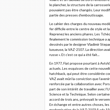
le plancher, la structure de la carrosseri
pouvaient pas être changés. Leur modif
partie des presses d’emboutissage.
Le cahier des charges du nouveau modèle
fer difficile entre le centre de style et l
Reprenez les anciens phares. Les Tchèqu
finalement le commission technique a a
dessinés par le designer Vladimir Stepano
luxueuse, la VAZ-2107. La direction ava
russe ». Et c’est ce qui a été fait...
En 1977, Fiat propose pourtant à Avto
actuels. Les esquisses de cette nouvelle
hatchback, qui peut être considérée co
VAZ avait mûri la conviction que l’aveni
renforcée par la collaboration avec Por
part de son intérêt de travailler avec l
Science et la Technique. Selon certaine
accord de trois ans, prévoyait le vers
En échange et entre autres choses, les
modernisation de la VAZ-2103 (Lada 1500).