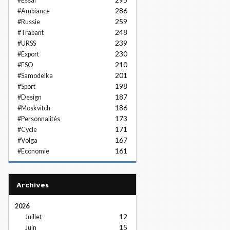
#Essai
286
#Ambiance
259
#Russie
248
#Trabant
239
#URSS
230
#Export
210
#FSO
201
#Samodelka
198
#Sport
187
#Design
186
#Moskvitch
173
#Personnalités
171
#Cycle
167
#Volga
161
#Economie
Archives
2026
12
Juillet
15
Juin