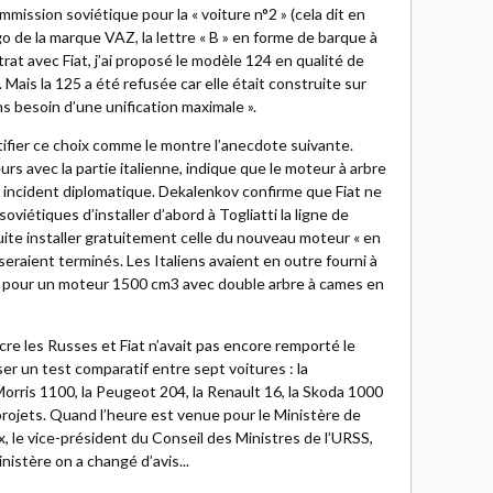
ission soviétique pour la « voiture n°2 » (cela dit en
ogo de la marque VAZ, la lettre « B » en forme de barque à
ntrat avec Fiat, j’ai proposé le modèle 124 en qualité de
 Mais la 125 a été refusée car elle était construite sur
s besoin d’une unification maximale ».
stifier ce choix comme le montre l’anecdote suivante.
s avec la partie italienne, indique que le moteur à arbre
un incident diplomatique. Dekalenkov confirme que Fiat ne
viétiques d’installer d’abord à Togliatti la ligne de
uite installer gratuitement celle du nouveau moteur « en
eraient terminés. Les Italiens avaient en outre fourni à
 pour un moteur 1500 cm3 avec double arbre à cames en
cre les Russes et Fiat n’avait pas encore remporté le
r un test comparatif entre sept voitures : la
orris 1100, la Peugeot 204, la Renault 16, la Skoda 1000
porojets. Quand l’heure est venue pour le Ministère de
x, le vice-président du Conseil des Ministres de l’URSS,
nistère on a changé d’avis...