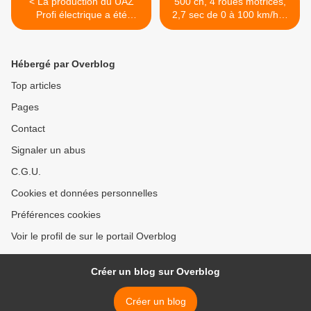
< La production du UAZ
500 ch, 4 roues motrices,
Profi électrique a été
2,7 sec de 0 à 100 km/h…
arrêtée.
en Skoda Fabia. >
Hébergé par Overblog
Top articles
Pages
Contact
Signaler un abus
C.G.U.
Cookies et données personnelles
Préférences cookies
Voir le profil de sur le portail Overblog
Créer un blog sur Overblog
Créer un blog