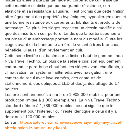
matériau a été traité par tannage au chrome. Le cuir traité de
cette manière se distingue par sa grande résistance, son
élasticité et sa résistance à l’usure. Il est promis que cette finition
offre également des propriétés hygiéniques, hypoallergéniques et
une bonne résistance aux carburants, lubrifiants et produits de
nettoyage. De plus, les sièges reçoivent un dessin modifié ainsi
que des inserts en cuir perforé, tandis que la partie supérieure
est ornée d’un embossage portant le nom du modèle. Outre les
sièges avant et la banquette arrière, le volant à trois branches
bénéficie lui aussi d’un revêtement en cuir.
Cette série limitée est basée sur la finition haut de gamme Lada
Niva Travel Techno. En plus de la sellerie cuir, son équipement
comprend le pare-brise chauffant, les sièges avant chauffants, la
climatisation, un système multimédia avec navigation, une
caméra de recul avec lave-caméra, des capteurs de
stationnement, des optiques à LED et des jantes alliage de 17
pouces.
Les prix sont annoncés à partir de 1,909,000 roubles, pour une
production limitée à 1,000 exemplaires. La Niva Travel Techno
standard débute à 1,789,000 roubles, ce qui signifie que le
supplément pour l’intérieur cuir reste identique à celui d’il y a
deux ans : 120 000 roubles !
Lu sur :
https://autoreview.ru/news/specversiya-lady-nivy-travel-
obrela-salon-iz-natural-noy-kozhi