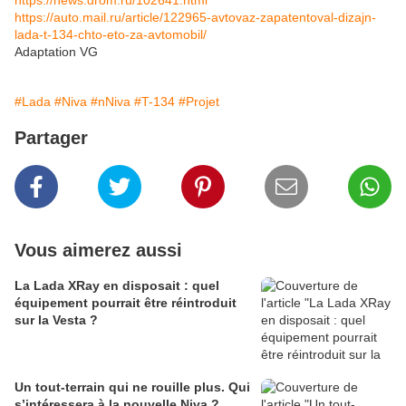
https://news.drom.ru/102641.html
https://auto.mail.ru/article/122965-avtovaz-zapatentoval-dizajn-
lada-t-134-chto-eto-za-avtomobil/
Adaptation VG
#Lada
#Niva
#nNiva
#T-134
#Projet
Partager
Vous aimerez aussi
La Lada XRay en disposait : quel
équipement pourrait être réintroduit
sur la Vesta ?
Un tout-terrain qui ne rouille plus. Qui
s’intéressera à la nouvelle Niva ?