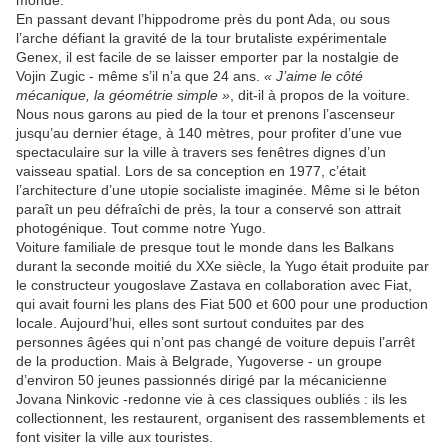
monde.
En passant devant l’hippodrome près du pont Ada, ou sous
l’arche défiant la gravité de la tour brutaliste expérimentale
Genex, il est facile de se laisser emporter par la nostalgie de
Vojin Zugic - même s’il n’a que 24 ans.
« J’aime le côté
mécanique, la géométrie simple »
, dit-il à propos de la voiture.
Nous nous garons au pied de la tour et prenons l’ascenseur
jusqu’au dernier étage, à 140 mètres, pour profiter d’une vue
spectaculaire sur la ville à travers ses fenêtres dignes d’un
vaisseau spatial. Lors de sa conception en 1977, c’était
l’architecture d’une utopie socialiste imaginée. Même si le béton
paraît un peu défraîchi de près, la tour a conservé son attrait
photogénique. Tout comme notre Yugo.
Voiture familiale de presque tout le monde dans les Balkans
durant la seconde moitié du XXe siècle, la Yugo était produite par
le constructeur yougoslave Zastava en collaboration avec Fiat,
qui avait fourni les plans des Fiat 500 et 600 pour une production
locale. Aujourd’hui, elles sont surtout conduites par des
personnes âgées qui n’ont pas changé de voiture depuis l’arrêt
de la production. Mais à Belgrade, Yugoverse - un groupe
d’environ 50 jeunes passionnés dirigé par la mécanicienne
Jovana Ninkovic -redonne vie à ces classiques oubliés : ils les
collectionnent, les restaurent, organisent des rassemblements et
font visiter la ville aux touristes.