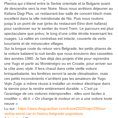
Planina qui s’étend entre la Serbie orientale et la Bulgarie avant
de descendre vers la mer Noire. Nous nous arrêtons déjeuner au
Kafana Dagi Plus, un restaurant-bar-salle de concert kitsch mais
excellent dans la ville méridionale de Nis. Puis nous roulons
jusqu’à un point de vue (près du restaurant Etno dom kafana)
pour randonner sur le sentier du mont Trem. Le parcours est plus
spectaculaire que prévu, le long d’une crête étroite traversant les
nuages. La vallée en contrebas est intacte, couverte de verts
luxuriants et de minuscules villages.
Sur la longue route du retour vers Belgrade, les petits phares de
la voiture balaient la nuit tandis que nous écoutons des cassettes
des années 1980. Je fais déjà des projets d’été pour reprendre
une Yugo et partir au Monténégro ou en Croatie, pour arriver sur
la côte avec style. Il fera chaud dans cette vieille voiture
brinquebalante, les fenêtres seront la seule climatisation, mais
ces petits inconvénients n’arrêtent pas les amateurs de Yugo.
Vojin Zugic a même réussi à installer un moteur électrique dans
la sienne pour la rendre entièrement durable. «
C’est ça
l’avantage de ces voitures intemporelles : elles sont faciles à
modifier »
, dit-il.
« On change le moteur et on a une voiture toute
neuve »
.
Lu sur :
https://www.theguardian.com/travel/2025/apr/29/tour-
serbia-worst-car-in-history-belgrade-yugoslavia