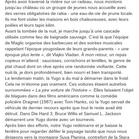
Après avoir traversé la rivière sur un radeau, nous montons
jusqu’au château où un groupe de jeunes nous accueille avec
des verres obligatoires de rakia - une eau-de-vie de prune locale.
Ils me font visiter les maisons en bois chaleureuses, avec leurs
poêles et leurs tapis kilim.
Avant la tombée de la nuit, je marche jusqu’à une cascade
utilisée comme lieu de baignade sauvage. C’est là que l’équipe
de Maglic organise des barbecues et des soirées musicales
rappelant l’époque yougoslave de leurs grands-parents -
« une
époque plus lente »
, dit Vlajko Vladan. À mon retour, un repas
copieux m’attend : saucisses, cornichons et lentilles, le genre de
plat chaud dont on rêve après une randonnée vivifiante. Cette
nuit-là, je dors profondément, bien nourri et bien transporté.
Le lendemain matin, la Yugo a du mal à démarrer dans le froid.
Cela ne m’étonne pas vraiment. Ces voitures étaient autrefois
surnommées
« La pire voiture de l’histoire »
. Elles faisaient l’objet
de blagues dans des films américains comme la comédie
policière Dragnet (1987) avec Tom Hanks, où la Yugo servait de
véhicule de dernier recours après que tout le reste avait été
détruit. Dans Die Hard 3, Bruce Willis et Samuel L. Jackson
démarrent une Yugo dorée avec un tournevis.
Après bien des efforts, notre Yugo redémarre et je baisse la
fenêtre pour regarder défiler le paysage tandis que nous nous
dirigeons vers la montagne Suva Planina, contrefort de la Stara