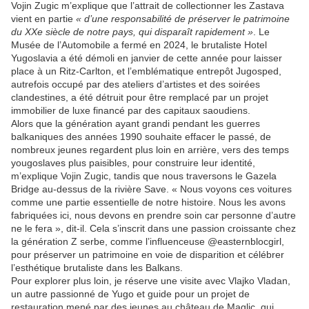
Vojin Zugic m’explique que l’attrait de collectionner les Zastava
vient en partie
« d’une responsabilité de préserver le patrimoine
du XXe siècle de notre pays, qui disparaît rapidement »
. Le
Musée de l’Automobile a fermé en 2024, le brutaliste Hotel
Yugoslavia a été démoli en janvier de cette année pour laisser
place à un Ritz-Carlton, et l’emblématique entrepôt Jugosped,
autrefois occupé par des ateliers d’artistes et des soirées
clandestines, a été détruit pour être remplacé par un projet
immobilier de luxe financé par des capitaux saoudiens.
Alors que la génération ayant grandi pendant les guerres
balkaniques des années 1990 souhaite effacer le passé, de
nombreux jeunes regardent plus loin en arrière, vers des temps
yougoslaves plus paisibles, pour construire leur identité,
m’explique Vojin Zugic, tandis que nous traversons le Gazela
Bridge au-dessus de la rivière Save. « Nous voyons ces voitures
comme une partie essentielle de notre histoire. Nous les avons
fabriquées ici, nous devons en prendre soin car personne d’autre
ne le fera », dit-il. Cela s’inscrit dans une passion croissante chez
la génération Z serbe, comme l’influenceuse @easternblocgirl,
pour préserver un patrimoine en voie de disparition et célébrer
l’esthétique brutaliste dans les Balkans.
Pour explorer plus loin, je réserve une visite avec Vlajko Vladan,
un autre passionné de Yugo et guide pour un projet de
restauration mené par des jeunes au château de Maglic, qui