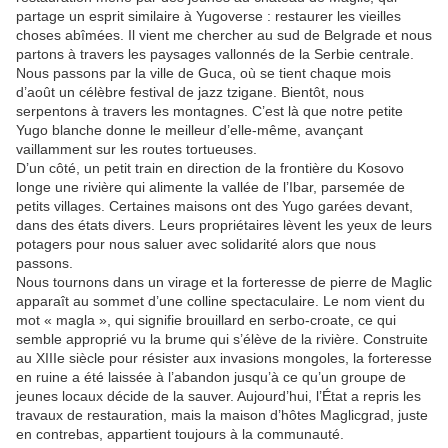
partage un esprit similaire à Yugoverse : restaurer les vieilles
choses abîmées. Il vient me chercher au sud de Belgrade et nous
partons à travers les paysages vallonnés de la Serbie centrale.
Nous passons par la ville de Guca, où se tient chaque mois
d’août un célèbre festival de jazz tzigane. Bientôt, nous
serpentons à travers les montagnes. C’est là que notre petite
Yugo blanche donne le meilleur d’elle-même, avançant
vaillamment sur les routes tortueuses.
D’un côté, un petit train en direction de la frontière du Kosovo
longe une rivière qui alimente la vallée de l’Ibar, parsemée de
petits villages. Certaines maisons ont des Yugo garées devant,
dans des états divers. Leurs propriétaires lèvent les yeux de leurs
potagers pour nous saluer avec solidarité alors que nous
passons.
Nous tournons dans un virage et la forteresse de pierre de Maglic
apparaît au sommet d’une colline spectaculaire. Le nom vient du
mot « magla », qui signifie brouillard en serbo-croate, ce qui
semble approprié vu la brume qui s’élève de la rivière. Construite
au XIIIe siècle pour résister aux invasions mongoles, la forteresse
en ruine a été laissée à l’abandon jusqu’à ce qu’un groupe de
jeunes locaux décide de la sauver. Aujourd’hui, l’État a repris les
travaux de restauration, mais la maison d’hôtes Maglicgrad, juste
en contrebas, appartient toujours à la communauté.