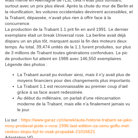
Mais même en Allemagne de l’Est, cela n’était plus suffisant,
surtout avec un prix plus élevé. Après la chute du mur de Berlin et
la réunification, les voitures occidentales devinrent accessibles, et
la Trabant, dépassée, n’avait plus rien à offrir face à la
concurrence.
La production de la Trabant 1.1 prit fin en avril 1991. Le dernier
exemplaire était un break Universal rose. La berline avait déjà
disparu un an plus tôt, marquant aussi la fin des moteurs deux
temps. Au total, 39,474 unités de la 1.1 furent produites, sur plus
de 3 millions de Trabant toutes générations confondues. Le pic
de production fut atteint en 1988 avec 146,550 exemplaires.
Légende des photos :
La Trabant aurait pu évoluer ainsi, mais il n’y avait plus de
moyens financiers pour des changements plus importants.
La Trabant 1.1 est reconnaissable au premier coup d’œil
grâce à sa face avant redessinée.
Au début du millénaire, on parlait d’une réincarnation
moderne de la Trabant, mais elle n’a finalement jamais vu
le jour.
Lu sur :
https://www.garaz.cz/clanek/auta-historie-trabant-se-jako-
novy-prodaval-jeste-v-roce-1996-last-edition-za-cenu-golfu-mel-
ceskou-stopu-byl-to-vsak-propadak-21016621
Adaptation VG