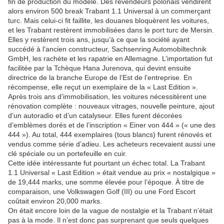
fin de production du modèle. Des revendeurs polonais vendirent
alors environ 500 break Trabant 1.1 Universal à un commerçant
turc. Mais celui-ci fit faillite, les douanes bloquèrent les voitures,
et les Trabant restèrent immobilisées dans le port turc de Mersin.
Elles y restèrent trois ans, jusqu’à ce que la société ayant
succédé à l’ancien constructeur, Sachsenring Automobiltechnik
GmbH, les rachète et les rapatrie en Allemagne. L’importation fut
facilitée par la Tchèque Hana Jurenova, qui devint ensuite
directrice de la branche Europe de l’Est de l’entreprise. En
récompense, elle reçut un exemplaire de la « Last Edition ».
Après trois ans d’immobilisation, les voitures nécessitèrent une
rénovation complète : nouveaux vitrages, nouvelle peinture, ajout
d’un autoradio et d’un catalyseur. Elles furent décorées
d’emblèmes dorés et de l’inscription « Einer von 444 » (« une des
444 »). Au total, 444 exemplaires (tous blancs) furent rénovés et
vendus comme série d’adieu. Les acheteurs recevaient aussi une
clé spéciale ou un portefeuille en cuir.
Cette idée intéressante fut pourtant un échec total. La Trabant
1.1 Universal « Last Edition » était vendue au prix « nostalgique »
de 19,444 marks, une somme élevée pour l’époque. À titre de
comparaison, une Volkswagen Golf (III) ou une Ford Escort
coûtait environ 20,000 marks.
On était encore loin de la vague de nostalgie et la Trabant n’était
pas à la mode. Il n’est donc pas surprenant que seuls quelques