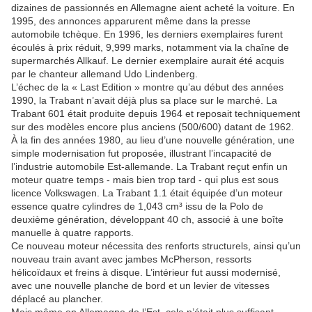
dizaines de passionnés en Allemagne aient acheté la voiture. En
1995, des annonces apparurent même dans la presse
automobile tchèque. En 1996, les derniers exemplaires furent
écoulés à prix réduit, 9,999 marks, notamment via la chaîne de
supermarchés Allkauf. Le dernier exemplaire aurait été acquis
par le chanteur allemand Udo Lindenberg.
L’échec de la « Last Edition » montre qu’au début des années
1990, la Trabant n’avait déjà plus sa place sur le marché. La
Trabant 601 était produite depuis 1964 et reposait techniquement
sur des modèles encore plus anciens (500/600) datant de 1962.
À la fin des années 1980, au lieu d’une nouvelle génération, une
simple modernisation fut proposée, illustrant l’incapacité de
l’industrie automobile Est-allemande. La Trabant reçut enfin un
moteur quatre temps - mais bien trop tard - qui plus est sous
licence Volkswagen. La Trabant 1.1 était équipée d’un moteur
essence quatre cylindres de 1,043 cm³ issu de la Polo de
deuxième génération, développant 40 ch, associé à une boîte
manuelle à quatre rapports.
Ce nouveau moteur nécessita des renforts structurels, ainsi qu’un
nouveau train avant avec jambes McPherson, ressorts
hélicoïdaux et freins à disque. L’intérieur fut aussi modernisé,
avec une nouvelle planche de bord et un levier de vitesses
déplacé au plancher.