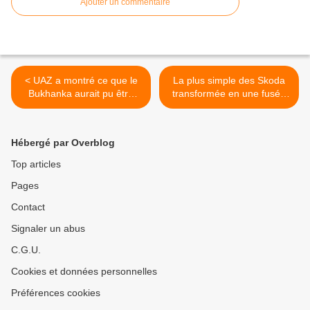
Ajouter un commentaire
< UAZ a montré ce que le
La plus simple des Skoda
Bukhanka aurait pu être
transformée en une fusée
dans les années 1990.
de tuning nostalgique. >
Hébergé par Overblog
Top articles
Pages
Contact
Signaler un abus
C.G.U.
Cookies et données personnelles
Préférences cookies