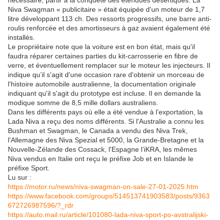
nécessaire, partir à la conquête des étendues désertiques. La
Niva Swagman « publicitaire » était équipée d'un moteur de 1,7
litre développant 113 ch. Des ressorts progressifs, une barre anti-
roulis renforcée et des amortisseurs à gaz avaient également été
installés.
Le propriétaire note que la voiture est en bon état, mais qu'il
faudra réparer certaines parties du kit-carrosserie en fibre de
verre, et éventuellement remplacer sur le moteur les injecteurs. Il
indique qu’il s'agit d'une occasion rare d'obtenir un morceau de
l'histoire automobile australienne, la documentation originale
indiquant qu'il s'agit du prototype est incluse. Il en demande la
modique somme de 8,5 mille dollars australiens.
Dans les différents pays où elle a été vendue à l’exportation, la
Lada Niva a reçu des noms différents. Si l'Australie a connu les
Bushman et Swagman, le Canada a vendu des Niva Trek,
l'Allemagne des Niva Spezial et 5000, la Grande-Bretagne et la
Nouvelle-Zélande des Cossack, l'Espagne l’iKRA, les mêmes
Niva vendus en Italie ont reçu le préfixe Job et en Islande le
préfixe Sport.
Lu sur :
https://motor.ru/news/niva-swagman-on-sale-27-01-2025.htm
https://www.facebook.com/groups/514513741903583/posts/9363
672726987596/?_rdr
https://auto.mail.ru/article/101080-lada-niva-sport-po-avstralijski-