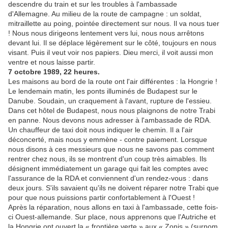
descendre du train et sur les troubles à l'ambassade
d'Allemagne. Au milieu de la route de campagne : un soldat,
mitraillette au poing, pointée directement sur nous. Il va nous tuer
! Nous nous dirigeons lentement vers lui, nous nous arrêtons
devant lui. Il se déplace légèrement sur le côté, toujours en nous
visant. Puis il veut voir nos papiers. Dieu merci, il voit aussi mon
ventre et nous laisse partir.
7 octobre 1989, 22 heures.
Les maisons au bord de la route ont l'air différentes : la Hongrie !
Le lendemain matin, les ponts illuminés de Budapest sur le
Danube. Soudain, un craquement à l'avant, rupture de l'essieu.
Dans cet hôtel de Budapest, nous nous plaignons de notre Trabi
en panne. Nous devons nous adresser à l'ambassade de RDA.
Un chauffeur de taxi doit nous indiquer le chemin. Il a l'air
déconcerté, mais nous y emmène - contre paiement. Lorsque
nous disons à ces messieurs que nous ne savons pas comment
rentrer chez nous, ils se montrent d'un coup très aimables. Ils
désignent immédiatement un garage qui fait les comptes avec
l'assurance de la RDA et conviennent d'un rendez-vous : dans
deux jours. S'ils savaient qu'ils ne doivent réparer notre Trabi que
pour que nous puissions partir confortablement à l'Ouest !
Après la réparation, nous allons en taxi à l'ambassade, cette fois-
ci Ouest-allemande. Sur place, nous apprenons que l'Autriche et
la Hongrie ont ouvert la « frontière verte » aux « Zonis » (surnom