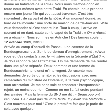
donné au habitants de la RDA). Nous nous mettons donc en
route nous-mêmes avec notre Trabi. En chemin, nous prenons
encore une jeune fille qui veut aussi traverser. C'est très
imprudent : de sa part et de la nôtre. À un moment donné, au
bord de l'autoroute : une sorte de maison de garde-barrière. Wille
veut demander si c'est encore loin. Tout à coup, il arrive en
courant et en riant, saute sur le capot de la Trabi :
« On a réussi,
on a réussi »
. Nous sommes en Autriche ! Des larmes coulent.
12 octobre 1989, 23h30.
Arrivée au camp d'accueil de Passau, une caserne de la
Bundesgrenzschutz. Sur le bordereau d'enregistrement :
« Avez-
vous eu des contacts avec le ministère de la Sécurité d'État ? ».
Je dois répondre par l'affirmative. On me demande de me rendre
dans une pièce séparée. Deux hommes et une femme du
Bundesnachrichtendienst m'interrogent. Je raconte mes
demandes de sortie du territoire, les discussions avec mes
camarades du ministère de l'Intérieur, la terreur psychologique,
mon arrestation. Je me sens sale et crasseux : irresponsable,
rejeté, un moins que rien. Comme on me l'a fait croire pendant
des années. Mais la femme du BND me dit :
« Beaucoup ont
vécu cela. Ce n'était pas de votre faute. Il y avait une Méthode »
.
C'est nouveau pour moi ! C'est la première fois que je parle de
cela avec quelqu'un.