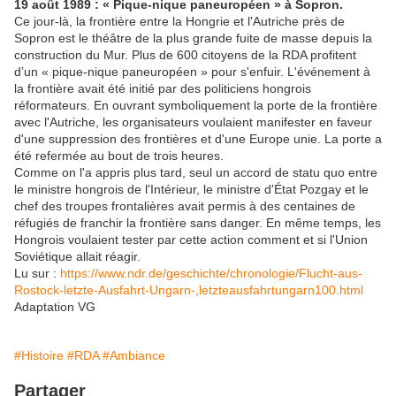
19 août 1989 : « Pique-nique paneuropéen » à Sopron.
Ce jour-là, la frontière entre la Hongrie et l'Autriche près de
Sopron est le théâtre de la plus grande fuite de masse depuis la
construction du Mur. Plus de 600 citoyens de la RDA profitent
d’un « pique-nique paneuropéen » pour s'enfuir. L'événement à
la frontière avait été initié par des politiciens hongrois
réformateurs. En ouvrant symboliquement la porte de la frontière
avec l'Autriche, les organisateurs voulaient manifester en faveur
d'une suppression des frontières et d'une Europe unie. La porte a
été refermée au bout de trois heures.
Comme on l'a appris plus tard, seul un accord de statu quo entre
le ministre hongrois de l'Intérieur, le ministre d'État Pozgay et le
chef des troupes frontalières avait permis à des centaines de
réfugiés de franchir la frontière sans danger. En même temps, les
Hongrois voulaient tester par cette action comment et si l'Union
Soviétique allait réagir.
Lu sur :
https://www.ndr.de/geschichte/chronologie/Flucht-aus-
Rostock-letzte-Ausfahrt-Ungarn-,letzteausfahrtungarn100.html
Adaptation VG
#Histoire
#RDA
#Ambiance
Partager