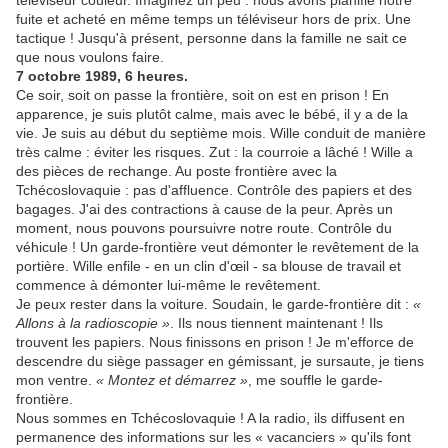
téléviseur couleur. Imaginez un peu : nous avons planifié notre
fuite et acheté en même temps un téléviseur hors de prix. Une
tactique ! Jusqu'à présent, personne dans la famille ne sait ce
que nous voulons faire.
7 octobre 1989, 6 heures.
Ce soir, soit on passe la frontière, soit on est en prison ! En
apparence, je suis plutôt calme, mais avec le bébé, il y a de la
vie. Je suis au début du septième mois. Wille conduit de manière
très calme : éviter les risques. Zut : la courroie a lâché ! Wille a
des pièces de rechange. Au poste frontière avec la
Tchécoslovaquie : pas d'affluence. Contrôle des papiers et des
bagages. J'ai des contractions à cause de la peur. Après un
moment, nous pouvons poursuivre notre route. Contrôle du
véhicule ! Un garde-frontière veut démonter le revêtement de la
portière. Wille enfile - en un clin d'œil - sa blouse de travail et
commence à démonter lui-même le revêtement.
Je peux rester dans la voiture. Soudain, le garde-frontière dit :
«
Allons à la radioscopie »
. Ils nous tiennent maintenant ! Ils
trouvent les papiers. Nous finissons en prison ! Je m'efforce de
descendre du siège passager en gémissant, je sursaute, je tiens
mon ventre.
« Montez et démarrez »
, me souffle le garde-
frontière.
Nous sommes en Tchécoslovaquie ! A la radio, ils diffusent en
permanence des informations sur les « vacanciers » qu'ils font