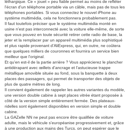
léthargique. Ce « jouet » peu fiable permet au moins de refléter
l'écran d'un téléphone portable via un câble, mais pas de tous les
téléphones portables. Si vous connectez le nouvel iPhone au
système multimédia, cela ne fonctionnera probablement pas.
Il faut toutefois préciser que le système multimédia monté en
usine n'est pas interconnecté avec la voiture elle-même, de sorte
que vous pouvez en toute sécurité retirer cette radio de base, la
jeter et la remplacer par un appareil multimédia plus sophistiqué
et plus rapide provenant d'AliExpress, qui, en outre, ne coûtera
que quelques milliers de couronnes et fournira un service bien
meilleur que l'original.
Et qu'en est-il de la partie arrière ? Vous apprécierez le plancher
antidérapant avec œillets d'ancrage et l'astucieuse trappe
métallique amovible située au fond, sous la banquette à deux
places des passagers, qui permet de transporter des objets de
plus de quatre mètres de long.
Il convient également de rappeler les autres variantes du modèle,
une version double cabine à sept places vitrée étant proposée à
côté de la version simple entièrement fermée. Des plateaux-
ridelles sont également disponibles en version simple et double
cabine.
La GAZelle NN ne peut pas encore être qualifiée de voiture
adulte, mais le véhicule s'européanise progressivement et, grâce
à une production aux mains des Turcs, on peut espérer que le