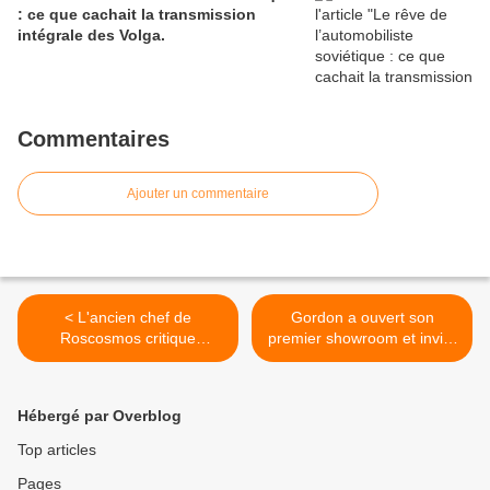
: ce que cachait la transmission
intégrale des Volga.
Commentaires
Ajouter un commentaire
< L'ancien chef de
Gordon a ouvert son
Roscosmos critique
premier showroom et invite
sévèrement UAZ pour les
la crème des petits
véhicules livrés au front.
constructeurs tchèques. >
Hébergé par Overblog
Top articles
Pages