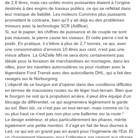
de 2,8 litres, mais ces unités moins puissantes étaient à l'origine
destinés à des engins de travaux publics, ce qui se reflétait dans
leur manque de fiabilité. Les moteurs Cummins plus puissants
promettent le contraire, bien qu'il y ait déjà eu des problèmes
mineurs avec la technologie SCR (AdBlue).
Si, sur le papier, les chiffres de puissance et de couple ne sont
pas mauvais, la pierre casse les ciseaux. Et cette pierre c’est le
poids. En pratique, il s'élève à plus de 2,7 tonnes, ce qui, avec
une consommation d'environ 10 litres aux cent, n'est pas une
mince affaire. La GAZelle NN ne sera donc certainement pas
idéale pour la livraison de marchandises en montagne, dans les
villes, pour les navettes autoroutières ou pour rivaliser avec le
légendaire Ford Transit avec des autocollants DHL, qui a fait des
ravages sur le Nürburgring.
L'objectif de ce fourgon est d'opérer dans des conditions difficiles
en termes de mauvaises routes ou de léger tout-terrain. Bien que
le fourgon ne soit qu'à propulsion arrière, il peut être équipé d'un
blocage de différentiel, ce qui augmentera légèrement la garde
au sol. Bien sûr, ce n'est pas un tout-terrain, mais comme on l'a
vu plus haut ce n'est pas non plus une ballerine sur la route !
Le design extérieur, et plus particulièrement les phares, mérite
également une petite mention. Il s'agit en fait de feux diurnes à
Led, ce qui est un grand pas en avant pour l'ingénierie de l'Est. Et
un changement bienvenu pour l'utilisateur par rapport aux phares