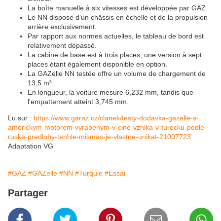
La boîte manuelle à six vitesses est développée par GAZ.
Le NN dispose d’un châssis en échelle et de la propulsion
arrière exclusivement.
Par rapport aux normes actuelles, le tableau de bord est
relativement dépassé.
La cabine de base est à trois places, une version à sept
places étant également disponible en option.
La GAZelle NN testée offre un volume de chargement de
13,5 m³.
En longueur, la voiture mesure 6,232 mm, tandis que
l'empattement atteint 3,745 mm.
Lu sur :
https://www.garaz.cz/clanek/testy-dodavka-gazelle-s-
americkym-motorem-vyrabenym-v-cine-vznika-v-turecku-podle-
ruske-predlohy-tenhle-mismas-je-vlastne-unikat-21007723
Adaptation VG
#GAZ
#GAZelle
#NN
#Turquie
#Essai
Partager