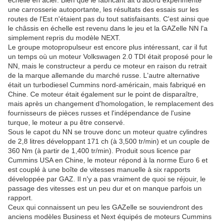
échelle en acier. Bien que le fabricant ait d'abord expérimenté
une carrosserie autoportante, les résultats des essais sur les
routes de l'Est n'étaient pas du tout satisfaisants. C'est ainsi que
le châssis en échelle est revenu dans le jeu et la GAZelle NN l'a
simplement repris du modèle NEXT.
Le groupe motopropulseur est encore plus intéressant, car il fut
un temps où un moteur Volkswagen 2.0 TDI était proposé pour le
NN, mais le constructeur a perdu ce moteur en raison du retrait
de la marque allemande du marché russe. L'autre alternative
était un turbodiesel Cummins nord-américain, mais fabriqué en
Chine. Ce moteur était également sur le point de disparaître,
mais après un changement d'homologation, le remplacement des
fournisseurs de pièces russes et l'indépendance de l'usine
turque, le moteur a pu être conservé.
Sous le capot du NN se trouve donc un moteur quatre cylindres
de 2,8 litres développant 171 ch (à 3,500 tr/min) et un couple de
360 Nm (à partir de 1,400 tr/min). Produit sous licence par
Cummins USA en Chine, le moteur répond à la norme Euro 6 et
est couplé à une boîte de vitesses manuelle à six rapports
développée par GAZ. Il n'y a pas vraiment de quoi se réjouir, le
passage des vitesses est un peu dur et on manque parfois un
rapport.
Ceux qui connaissent un peu les GAZelle se souviendront des
anciens modèles Business et Next équipés de moteurs Cummins