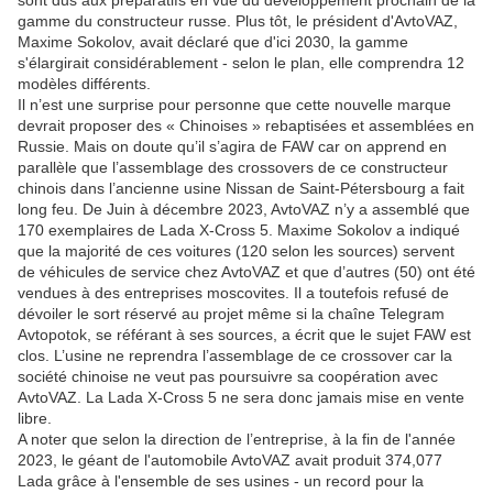
sont dus aux préparatifs en vue du développement prochain de la
gamme du constructeur russe. Plus tôt, le président d'AvtoVAZ,
Maxime Sokolov, avait déclaré que d'ici 2030, la gamme
s'élargirait considérablement - selon le plan, elle comprendra 12
modèles différents.
Il n’est une surprise pour personne que cette nouvelle marque
devrait proposer des « Chinoises » rebaptisées et assemblées en
Russie. Mais on doute qu’il s’agira de FAW car on apprend en
parallèle que l’assemblage des crossovers de ce constructeur
chinois dans l’ancienne usine Nissan de Saint-Pétersbourg a fait
long feu. De Juin à décembre 2023, AvtoVAZ n’y a assemblé que
170 exemplaires de Lada X-Cross 5. Maxime Sokolov a indiqué
que la majorité de ces voitures (120 selon les sources) servent
de véhicules de service chez AvtoVAZ et que d’autres (50) ont été
vendues à des entreprises moscovites. Il a toutefois refusé de
dévoiler le sort réservé au projet même si la chaîne Telegram
Avtopotok, se référant à ses sources, a écrit que le sujet FAW est
clos. L’usine ne reprendra l’assemblage de ce crossover car la
société chinoise ne veut pas poursuivre sa coopération avec
AvtoVAZ. La Lada X-Cross 5 ne sera donc jamais mise en vente
libre.
A noter que selon la direction de l’entreprise, à la fin de l'année
2023, le géant de l'automobile AvtoVAZ avait produit 374,077
Lada grâce à l'ensemble de ses usines - un record pour la