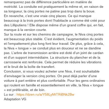
remarquerez pas de différence particulière en matière de
motricité. La conduite est pratiquement la même et, en raison de
sa longueur, la cinq portes ne patine pas trop dans la boue.
En revanche, c’est une vraie cinq places. Ce qui manque
beaucoup à la trois portes dont l’habitacle a comme été créé pour
des Lilliputiens ! Elle dispose même d'un grand coffre qui, en fait,
manque à la version courte.
Sur la route et sur les chemins de campagne, le Niva cinq portes
est beaucoup plus stable. C’est évident, l'augmentation du poids
et l'empattement plus long font leur travail. De plus, grâce à cela,
la Niva « longue » se conduit plus en douceur et ne se dandine
pas. L’arbre de transmission arrière est doté d'un joint de cardan
et d'un support intermédiaire. La structure du plancher et de la
carrosserie est renforcée. Cela permet de réduire les vibrations
et le bruit de la boîte de transfert.
Conclusion, si vous voulez acheter une Niva, il est souhaitable
d'envisager la version cinq portes. On peut déjà parler d'une
voiture à part entière et plus confortable. Pour les gens ordinaires
qui roulent en famille et essentiellement en ville, la Niva « longue
» est préférable, et de loin.
Lu sur :
https://dzen.ru/a/Y58LyMtTRiBNk2Bw
Adaptation VG