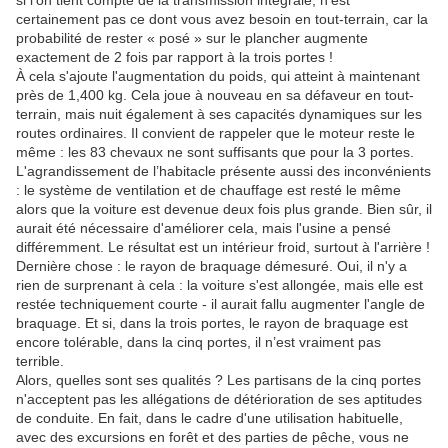
si l'on tient compte de la transmission intégrale, n'est
certainement pas ce dont vous avez besoin en tout-terrain, car la
probabilité de rester « posé » sur le plancher augmente
exactement de 2 fois par rapport à la trois portes !
À cela s'ajoute l'augmentation du poids, qui atteint à maintenant
près de 1,400 kg. Cela joue à nouveau en sa défaveur en tout-
terrain, mais nuit également à ses capacités dynamiques sur les
routes ordinaires. Il convient de rappeler que le moteur reste le
même : les 83 chevaux ne sont suffisants que pour la 3 portes.
L'agrandissement de l’habitacle présente aussi des inconvénients
: le système de ventilation et de chauffage est resté le même
alors que la voiture est devenue deux fois plus grande. Bien sûr, il
aurait été nécessaire d'améliorer cela, mais l'usine a pensé
différemment. Le résultat est un intérieur froid, surtout à l'arrière !
Dernière chose : le rayon de braquage démesuré. Oui, il n'y a
rien de surprenant à cela : la voiture s'est allongée, mais elle est
restée techniquement courte - il aurait fallu augmenter l'angle de
braquage. Et si, dans la trois portes, le rayon de braquage est
encore tolérable, dans la cinq portes, il n’est vraiment pas
terrible.
Alors, quelles sont ses qualités ? Les partisans de la cinq portes
n'acceptent pas les allégations de détérioration de ses aptitudes
de conduite. En fait, dans le cadre d'une utilisation habituelle,
avec des excursions en forêt et des parties de pêche, vous ne