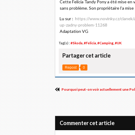
Cette Felicia Tandy Pony a été mise en 
sans problème. Son propriétaire l’a mise
Lu sur :
https://www.novinky.cz/clanek/
up-zadny-problem-11268
Adaptation VG
Tag(s) :
#Skoda
,
#Felicia
,
#Camping
,
#UK
Partager cet article
Repost
0
Pourquoi peut-on voir actuellement une Pols
Commenter cet article