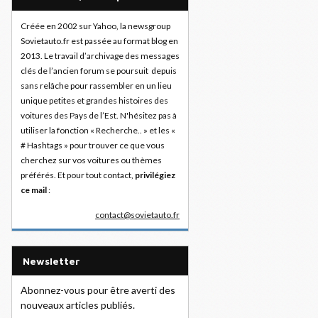
Créée en 2002 sur Yahoo, la newsgroup
Sovietauto.fr est passée au format blog en
2013. Le travail d’archivage des messages
clés de l’ancien forum se poursuit depuis
sans relâche pour rassembler en un lieu
unique petites et grandes histoires des
voitures des Pays de l’Est. N'hésitez pas à
utiliser la fonction « Recherche.. » et les «
# Hashtags » pour trouver ce que vous
cherchez sur vos voitures ou thèmes
préférés. Et pour tout contact,
privilégiez
ce mail
:
contact@sovietauto.fr
Newsletter
Abonnez-vous pour être averti des
nouveaux articles publiés.