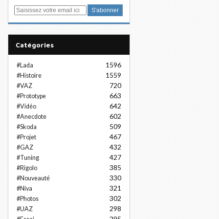
E
m
a
i
Catégories
l
1596
#Lada
1559
#Histoire
720
#VAZ
663
#Prototype
642
#Vidéo
602
#Anecdote
509
#Skoda
467
#Projet
432
#GAZ
427
#Tuning
385
#Rigolo
330
#Nouveauté
321
#Niva
302
#Photos
298
#UAZ
295