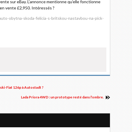
vente sur eBay. L’annonce mentionne qu’elle fonctionne
 en vente £2,950. Intéressés ?
auto-obytna-skoda-felicia-s-britskou-nastavbou-na-pick-
ki-Fiat 126p à Autostadt ?
Lada Priora 4WD : un prototype resté dans l’ombre.