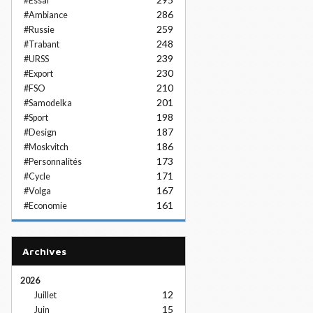
#Essai
286
#Ambiance
259
#Russie
248
#Trabant
239
#URSS
230
#Export
210
#FSO
201
#Samodelka
198
#Sport
187
#Design
186
#Moskvitch
173
#Personnalités
171
#Cycle
167
#Volga
161
#Economie
Archives
2026
12
Juillet
15
Juin