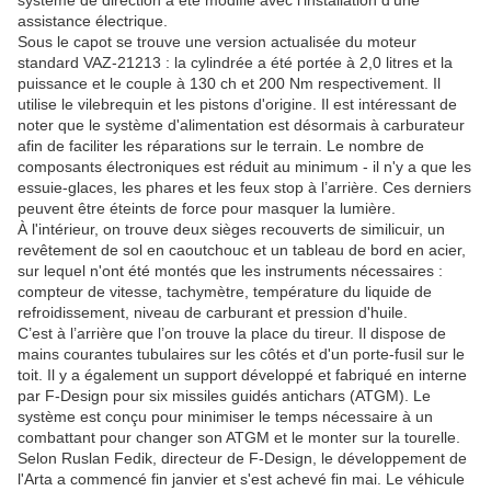
système de direction a été modifié avec l’installation d’une
assistance électrique.
Sous le capot se trouve une version actualisée du moteur
standard VAZ-21213 : la cylindrée a été portée à 2,0 litres et la
puissance et le couple à 130 ch et 200 Nm respectivement. Il
utilise le vilebrequin et les pistons d'origine. Il est intéressant de
noter que le système d'alimentation est désormais à carburateur
afin de faciliter les réparations sur le terrain. Le nombre de
composants électroniques est réduit au minimum - il n'y a que les
essuie-glaces, les phares et les feux stop à l’arrière. Ces derniers
peuvent être éteints de force pour masquer la lumière.
À l'intérieur, on trouve deux sièges recouverts de similicuir, un
revêtement de sol en caoutchouc et un tableau de bord en acier,
sur lequel n'ont été montés que les instruments nécessaires :
compteur de vitesse, tachymètre, température du liquide de
refroidissement, niveau de carburant et pression d'huile.
C’est à l’arrière que l’on trouve la place du tireur. Il dispose de
mains courantes tubulaires sur les côtés et d'un porte-fusil sur le
toit. Il y a également un support développé et fabriqué en interne
par F-Design pour six missiles guidés antichars (ATGM). Le
système est conçu pour minimiser le temps nécessaire à un
combattant pour changer son ATGM et le monter sur la tourelle.
Selon Ruslan Fedik, directeur de F-Design, le développement de
l'Arta a commencé fin janvier et s'est achevé fin mai. Le véhicule