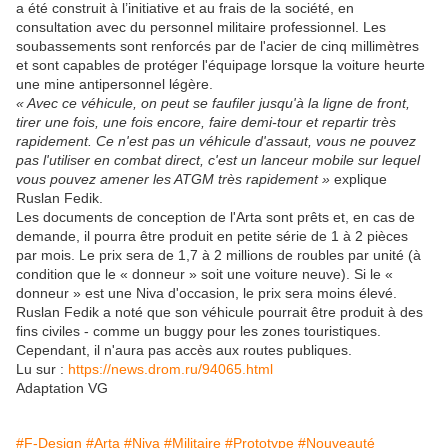
a été construit à l’initiative et au frais de la société, en
consultation avec du personnel militaire professionnel. Les
soubassements sont renforcés par de l'acier de cinq millimètres
et sont capables de protéger l'équipage lorsque la voiture heurte
une mine antipersonnel légère.
« Avec ce véhicule, on peut se faufiler jusqu'à la ligne de front,
tirer une fois, une fois encore, faire demi-tour et repartir très
rapidement. Ce n'est pas un véhicule d'assaut, vous ne pouvez
pas l'utiliser en combat direct, c'est un lanceur mobile sur lequel
vous pouvez amener les ATGM très rapidement »
explique
Ruslan Fedik.
Les documents de conception de l'Arta sont prêts et, en cas de
demande, il pourra être produit en petite série de 1 à 2 pièces
par mois. Le prix sera de 1,7 à 2 millions de roubles par unité (à
condition que le « donneur » soit une voiture neuve). Si le «
donneur » est une Niva d'occasion, le prix sera moins élevé.
Ruslan Fedik a noté que son véhicule pourrait être produit à des
fins civiles - comme un buggy pour les zones touristiques.
Cependant, il n'aura pas accès aux routes publiques.
Lu sur :
https://news.drom.ru/94065.html
Adaptation VG
#F-Design
#Arta
#Niva
#Militaire
#Prototype
#Nouveauté