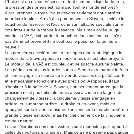
L'huile est au niveau nécessaire, tout comme le liquide de frein,
la pression des pneus est normale. Tout le monde est prêt ?
Alors, prenons la route. Nous devons seulement nous arrêter
pour faire le plein. Arrivé à la pompe avec la Slavuta, j’enlève le
bouchon du réservoir et l’accroche sur l'attache spéciale sur le
côté intérieur de la trappe à essence. Mais mon collègue, qui
conduit la VAZ, doit garder le bouchon dans ses mains. Il n'y a
pas d’endroit prévu et il ne veut pas le poser sur la peinture
neuve !
Les premières accélérations et freinages montrent déjà que le
moteur de la Slavuta pousse mieux, mais qu'il est plus bruyant.
Le moteur de la VAZ est coupleux et ne suscite aucune plainte.
Les pédales sont plus lourdes sur la « Semerka », surtout le frein
et l'embrayage. La course du levier de vitesses est plutôt courte
et le mécanisme fonctionne avec précision. A l’opposé, il faut
s'habituer à la boîte de la Slavuta, non seulement parce que la
précision n'est pas optimale, mais aussi à cause de la grille de
changement de vitesse : la cinquième vitesse s’engage en
arrière, et la marche arrière - à droite et en avant, mais en
appuyant sur le levier. Le risque d'enclencher la marche arrière à
grande vitesse est exclu, mais l’enclenchement de la cinquième
est peu naturel.
Les accélérations des deux voitures sont modestes par rapport à
celles des voitures étrangères. Mais cela ne présente pas danger