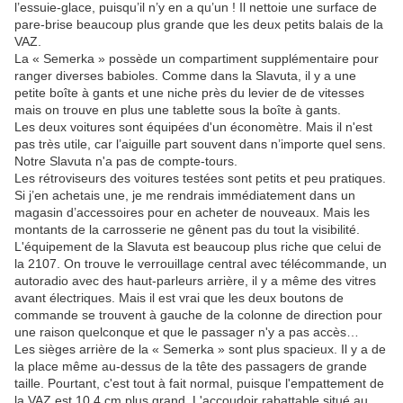
l’essuie-glace, puisqu’il n’y en a qu’un ! Il nettoie une surface de
pare-brise beaucoup plus grande que les deux petits balais de la
VAZ.
La « Semerka » possède un compartiment supplémentaire pour
ranger diverses babioles. Comme dans la Slavuta, il y a une
petite boîte à gants et une niche près du levier de de vitesses
mais on trouve en plus une tablette sous la boîte à gants.
Les deux voitures sont équipées d'un économètre. Mais il n'est
pas très utile, car l’aiguille part souvent dans n’importe quel sens.
Notre Slavuta n'a pas de compte-tours.
Les rétroviseurs des voitures testées sont petits et peu pratiques.
Si j’en achetais une, je me rendrais immédiatement dans un
magasin d’accessoires pour en acheter de nouveaux. Mais les
montants de la carrosserie ne gênent pas du tout la visibilité.
L'équipement de la Slavuta est beaucoup plus riche que celui de
la 2107. On trouve le verrouillage central avec télécommande, un
autoradio avec des haut-parleurs arrière, il y a même des vitres
avant électriques. Mais il est vrai que les deux boutons de
commande se trouvent à gauche de la colonne de direction pour
une raison quelconque et que le passager n'y a pas accès…
Les sièges arrière de la « Semerka » sont plus spacieux. Il y a de
la place même au-dessus de la tête des passagers de grande
taille. Pourtant, c'est tout à fait normal, puisque l'empattement de
la VAZ est 10,4 cm plus grand. L'accoudoir rabattable situé au