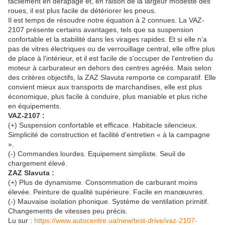
facilement en dérapage et, en raison de la largeur modeste des
roues, il est plus facile de détériorer les pneus.
Il est temps de résoudre notre équation à 2 connues. La VAZ-
2107 présente certains avantages, tels que sa suspension
confortable et la stabilité dans les virages rapides. Et si elle n’a
pas de vitres électriques ou de verrouillage central, elle offre plus
de place à l'intérieur, et il est facile de s'occuper de l'entretien du
moteur à carburateur en dehors des centres agréés. Mais selon
des critères objectifs, la ZAZ Slavuta remporte ce comparatif. Elle
convient mieux aux transports de marchandises, elle est plus
économique, plus facile à conduire, plus maniable et plus riche
en équipements.
VAZ-2107 :
(+) Suspension confortable et efficace. Habitacle silencieux.
Simplicité de construction et facilité d’entretien « à la campagne
».
(-) Commandes lourdes. Equipement simpliste. Seuil de
chargement élevé.
ZAZ Slavuta :
(+) Plus de dynamisme. Consommation de carburant moins
élevée. Peinture de qualité supérieure. Facile en manœuvres.
(-) Mauvaise isolation phonique. Système de ventilation primitif.
Changements de vitesses peu précis.
Lu sur :
https://www.autocentre.ua/new/test-drive/vaz-2107-