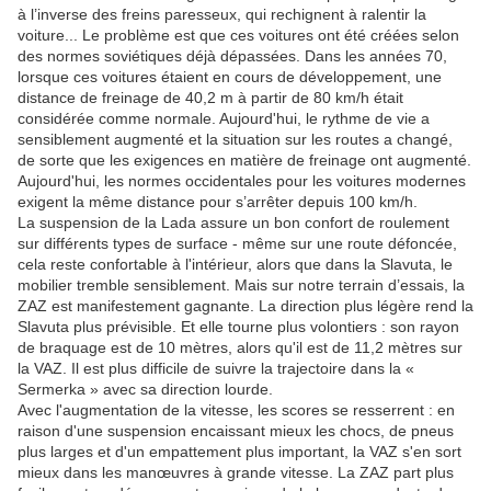
à l’inverse des freins paresseux, qui rechignent à ralentir la
voiture... Le problème est que ces voitures ont été créées selon
des normes soviétiques déjà dépassées. Dans les années 70,
lorsque ces voitures étaient en cours de développement, une
distance de freinage de 40,2 m à partir de 80 km/h était
considérée comme normale. Aujourd'hui, le rythme de vie a
sensiblement augmenté et la situation sur les routes a changé,
de sorte que les exigences en matière de freinage ont augmenté.
Aujourd'hui, les normes occidentales pour les voitures modernes
exigent la même distance pour s’arrêter depuis 100 km/h.
La suspension de la Lada assure un bon confort de roulement
sur différents types de surface - même sur une route défoncée,
cela reste confortable à l'intérieur, alors que dans la Slavuta, le
mobilier tremble sensiblement. Mais sur notre terrain d’essais, la
ZAZ est manifestement gagnante. La direction plus légère rend la
Slavuta plus prévisible. Et elle tourne plus volontiers : son rayon
de braquage est de 10 mètres, alors qu'il est de 11,2 mètres sur
la VAZ. Il est plus difficile de suivre la trajectoire dans la «
Sermerka » avec sa direction lourde.
Avec l'augmentation de la vitesse, les scores se resserrent : en
raison d'une suspension encaissant mieux les chocs, de pneus
plus larges et d'un empattement plus important, la VAZ s'en sort
mieux dans les manœuvres à grande vitesse. La ZAZ part plus