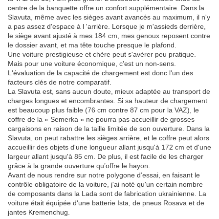
centre de la banquette offre un confort supplémentaire. Dans la
Slavuta, même avec les sièges avant avancés au maximum, il n'y
a pas assez d'espace à l 'arrière. Lorsque je m'assieds derrière,
le siège avant ajusté à mes 184 cm, mes genoux reposent contre
le dossier avant, et ma tête touche presque le plafond.
Une voiture prestigieuse et chère peut s'avérer peu pratique.
Mais pour une voiture économique, c'est un non-sens.
L'évaluation de la capacité de chargement est donc l'un des
facteurs clés de notre comparatif.
La Slavuta est, sans aucun doute, mieux adaptée au transport de
charges longues et encombrantes. Si sa hauteur de chargement
est beaucoup plus faible (76 cm contre 87 cm pour la VAZ), le
coffre de la « Semerka » ne pourra pas accueillir de grosses
cargaisons en raison de la taille limitée de son ouverture. Dans la
Slavuta, on peut rabattre les sièges arrière, et le coffre peut alors
accueillir des objets d'une longueur allant jusqu'à 172 cm et d'une
largeur allant jusqu'à 85 cm. De plus, il est facile de les charger
grâce à la grande ouverture qu’offre le hayon.
Avant de nous rendre sur notre polygone d’essai, en faisant le
contrôle obligatoire de la voiture, j'ai noté qu'un certain nombre
de composants dans la Lada sont de fabrication ukrainienne. La
voiture était équipée d'une batterie Ista, de pneus Rosava et de
jantes Kremenchug.