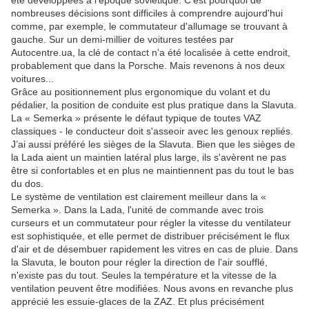
été développées à l'époque soviétique. C'est pourquoi de
nombreuses décisions sont difficiles à comprendre aujourd'hui
comme, par exemple, le commutateur d'allumage se trouvant à
gauche. Sur un demi-millier de voitures testées par
Autocentre.ua, la clé de contact n'a été localisée à cette endroit,
probablement que dans la Porsche. Mais revenons à nos deux
voitures...
Grâce au positionnement plus ergonomique du volant et du
pédalier, la position de conduite est plus pratique dans la Slavuta.
La « Semerka » présente le défaut typique de toutes VAZ
classiques - le conducteur doit s'asseoir avec les genoux repliés.
J’ai aussi préféré les sièges de la Slavuta. Bien que les sièges de
la Lada aient un maintien latéral plus large, ils s'avèrent ne pas
être si confortables et en plus ne maintiennent pas du tout le bas
du dos.
Le système de ventilation est clairement meilleur dans la «
Semerka ». Dans la Lada, l'unité de commande avec trois
curseurs et un commutateur pour régler la vitesse du ventilateur
est sophistiquée, et elle permet de distribuer précisément le flux
d'air et de désembuer rapidement les vitres en cas de pluie. Dans
la Slavuta, le bouton pour régler la direction de l'air soufflé,
n'existe pas du tout. Seules la température et la vitesse de la
ventilation peuvent être modifiées. Nous avons en revanche plus
apprécié les essuie-glaces de la ZAZ. Et plus précisément