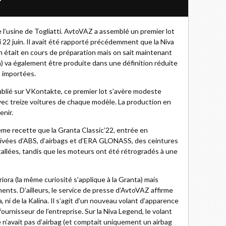
 l’usine de Togliatti. AvtoVAZ a assemblé un premier lot
di 22 juin. Il avait été rapporté précédemment que la Niva
on était en cours de préparation mais on sait maintenant
a) va également être produite dans une définition réduite
s importées.
lié sur VKontakte, ce premier lot s’avère modeste
avec treize voitures de chaque modèle. La production en
enir.
ême recette que la Granta Classic’22, entrée en
 privées d’ABS, d’airbags et d’ERA GLONASS, des ceintures
tallées, tandis que les moteurs ont été rétrogradés à une
riora (la même curiosité s’applique à la Granta) mais
ments. D’ailleurs, le service de presse d’AvtoVAZ affirme
a, ni de la Kalina. Il s’agit d’un nouveau volant d’apparence
fournisseur de l’entreprise. Sur la Niva Legend, le volant
 n’avait pas d’airbag (et comptait uniquement un airbag