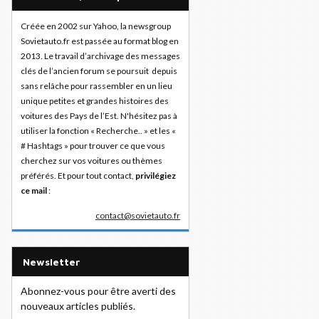
Créée en 2002 sur Yahoo, la newsgroup
Sovietauto.fr est passée au format blog en
2013. Le travail d’archivage des messages
clés de l’ancien forum se poursuit depuis
sans relâche pour rassembler en un lieu
unique petites et grandes histoires des
voitures des Pays de l’Est. N'hésitez pas à
utiliser la fonction « Recherche.. » et les «
# Hashtags » pour trouver ce que vous
cherchez sur vos voitures ou thèmes
préférés. Et pour tout contact,
privilégiez
ce mail
:
contact@sovietauto.fr
Newsletter
Abonnez-vous pour être averti des
nouveaux articles publiés.