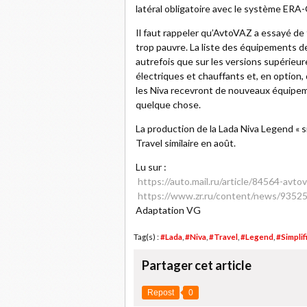
latéral obligatoire avec le système ER
Il faut rappeler qu’AvtoVAZ a essayé de f
trop pauvre. La liste des équipements d
autrefois que sur les versions supérieur
électriques et chauffants et, en option,
les Niva recevront de nouveaux équipem
quelque chose.
La production de la Lada Niva Legend « sim
Travel similaire en août.
Lu sur :
https://auto.mail.ru/article/84564-avtov
https://www.zr.ru/content/news/935253
Adaptation VG
Tag(s) :
#Lada
,
#Niva
,
#Travel
,
#Legend
,
#Simplif
Partager cet article
Repost
0