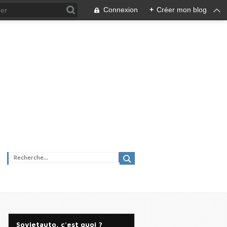
Connexion
+
Créer mon blog
Sovietauto, c'est quoi ?