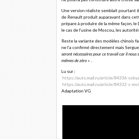
Une version réaliste semblait pourtant ê
de Renault produit auparavant dans cett
prépare à produire de la même façon, le
le cas de l’usine de Moscou, les autorités
Reste la variante des modèles chinois 
ne l’a confirmé directement mais Sergue
seront nécessaires pour ce travail car il nous 
mêmes de zéro »
.
Lu sur :
https://auto.mail.ru/article/84336-sob
https://auto.mail.ru/article/84332-s-m
Adaptation VG