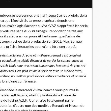
ombreuses personnes ont mal interprété les projets de la
a marque Moskvitch. La presse spécule depuis une
l pourrait s’agir. Sachant qu’AvtoVAZ s’apprête à lancer la
s voitures sans ABS, ni airbags - répondant de fait aux
r il y a 20 ans - on pourrait fantasmer que l’usine de
atogor, retirée de la production en 2001. Mais Sergueï
t ne précise lesquelles pourraient être correctes).
une des meilleures du pays et malheureusement c’est ce qui est
ns quand même décidé d’essayer de garder les compétences en
vitch. Mais pour une raison quelconque, beaucoup de gens ont
skvitch. Cela peut valoir la peine de faire un modèle rétro,
voiture, nous allons produire des voitures modernes, et passer à
u lors d’une conférence.
 démontée le mercredi 25 mai comme vous pourrez le
ine Renault Russia, était implantée dans l’usine de
re de l’usine AZLK. Construite totalement par le
roduit rien d’autre que des modèles Renault et Nissan et
ans de sérieux réaménagements.