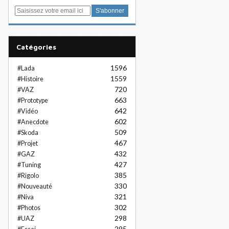
E
m
a
i
Catégories
l
1596
#Lada
1559
#Histoire
720
#VAZ
663
#Prototype
642
#Vidéo
602
#Anecdote
509
#Skoda
467
#Projet
432
#GAZ
427
#Tuning
385
#Rigolo
330
#Nouveauté
321
#Niva
302
#Photos
298
#UAZ
295