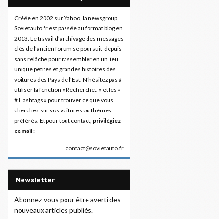
Créée en 2002 sur Yahoo, la newsgroup
Sovietauto.fr est passée au format blog en
2013. Le travail d’archivage des messages
clés de l’ancien forum se poursuit depuis
sans relâche pour rassembler en un lieu
unique petites et grandes histoires des
voitures des Pays de l’Est. N'hésitez pas à
utiliser la fonction « Recherche.. » et les «
# Hashtags » pour trouver ce que vous
cherchez sur vos voitures ou thèmes
préférés. Et pour tout contact,
privilégiez
ce mail
:
contact@sovietauto.fr
Newsletter
Abonnez-vous pour être averti des
nouveaux articles publiés.