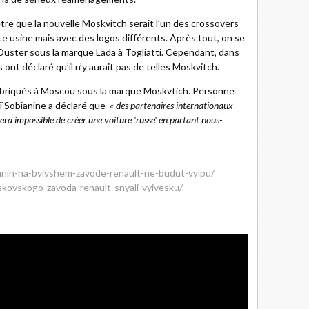
tre que la nouvelle Moskvitch serait l’un des crossovers
e usine mais avec des logos différents. Après tout, on se
 Duster sous la marque Lada à Togliatti. Cependant, dans
 ont déclaré qu’il n’y aurait pas de telles Moskvitch.
fabriqués à Moscou sous la marque Moskvtich. Personne
ï Sobianine a déclaré que
« des partenaires internationaux
sera impossible de créer une voiture 'russe' en partant nous-
yanin-na-byivshem-zavode-renault-ne-budut-vyipu/
oskovskogo-zavoda-renault-snyali-vyivesku/