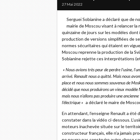
27 Mai 2022
Sergueï Sobianine a déclaré que de n
mairie de Moscou visant à relancer l
quinzaine de jours sur les modèles dont i
production de versions simplifiées de se
normes sécuritaires qui étaient en vigueu
Moscou reprenne la production de la Svi
Sobianine rejette ces interprétations (e
« Nous avions très peur de perdre l’usine, l’
arrivé. Renault nous a quitté. Mais nous avo
place et nous nous sommes souvenus de Mosk
décidé que nous produirons un vieux modèle Mo
mais nous n’allons pas produire une ancienne 
l’électrique »
a déclaré le maire de Mosco
En attendant, l’enseigne Renault a été
constater dans la vidéo ci-dessous. L’us
moteurs inachevée située sur le territoi
constructeur français, elle n’a jamais p
ne pourra pas construire autre chose s