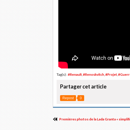
Tag(s) :
#Renault
,
#Renoskvitch
,
#Projet
,
#Guerr
Partager cet article
Repost
0
Premières photos de la Lada Granta « simplifi