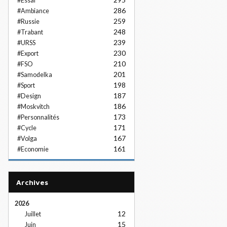
#Essai
286
#Ambiance
259
#Russie
248
#Trabant
239
#URSS
230
#Export
210
#FSO
201
#Samodelka
198
#Sport
187
#Design
186
#Moskvitch
173
#Personnalités
171
#Cycle
167
#Volga
161
#Economie
Archives
2026
12
Juillet
15
Juin