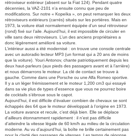
rétroviseur extérieur (absent sur la Fiat 124). Pendant quatre
décennies, la VAZ-2101 n’a ensuite connu que peu de
modifications. Sur notre « Kopeïka », on peut remarquer les deux
rétroviseurs extérieurs (carrés) situés sur les portières. Mais en
1973, la voiture était normalement équipée d’un seul rétroviseur
(rond) fixé sur l’aile. Aujourd’hui, il est impossible de circuler en
ville sans deux rétroviseurs. L’un des anciens propriétaires a
donc légèrement amélioré sa voiture.
L’intérieur aussi a été modernisé : on trouve une console centrale
avec un autoradio lecteur MP3 (un format qui a 20 ans de moins
que la voiture). Youri Antonov, chante patriotiquement depuis les
deux haut-parleurs (aux pieds des passagers avant et à l’arrière)
et nous démarrons le moteur. La clé de contact se trouve à
gauche. Comme dans une Porsche ou une Alfa Romeo sportive.
Il y a un léger frémissement et le moteur 1,200 cm3 qui essayé
dans sa vie plus de types d’essence que vous ne pourrez boire
de cocktails s’ébroue sous le capot.
Aujourd’hui, il est difficile d’évaluer combien de chevaux se sont
échappés des 64 que le moteur développait à l’origine en 1973.
La voiture avance et recule, c’est déjà bien. Elle se déplace
d'ailleurs étonnamment rapidement : il n’est pas difficile
d’atteindre la vitesse légale de 60 km/h au milieu de la circulation
moderne. Au vu d’aujourd’hui, la boîte ne brille certainement pas
pour la clarté des passages de vitesses. Les temps de réponse