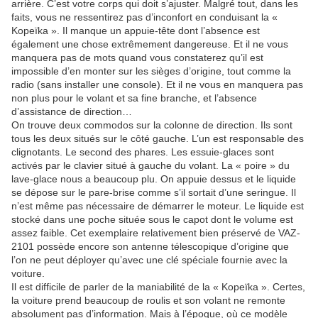
arrière. C’est votre corps qui doit s’ajuster. Malgré tout, dans les
faits, vous ne ressentirez pas d’inconfort en conduisant la «
Kopeïka ». Il manque un appuie-tête dont l’absence est
également une chose extrêmement dangereuse. Et il ne vous
manquera pas de mots quand vous constaterez qu’il est
impossible d’en monter sur les sièges d’origine, tout comme la
radio (sans installer une console). Et il ne vous en manquera pas
non plus pour le volant et sa fine branche, et l’absence
d’assistance de direction…
On trouve deux commodos sur la colonne de direction. Ils sont
tous les deux situés sur le côté gauche. L’un est responsable des
clignotants. Le second des phares. Les essuie-glaces sont
activés par le clavier situé à gauche du volant. La « poire » du
lave-glace nous a beaucoup plu. On appuie dessus et le liquide
se dépose sur le pare-brise comme s’il sortait d’une seringue. Il
n’est même pas nécessaire de démarrer le moteur. Le liquide est
stocké dans une poche située sous le capot dont le volume est
assez faible. Cet exemplaire relativement bien préservé de VAZ-
2101 possède encore son antenne télescopique d’origine que
l’on ne peut déployer qu’avec une clé spéciale fournie avec la
voiture.
Il est difficile de parler de la maniabilité de la « Kopeïka ». Certes,
la voiture prend beaucoup de roulis et son volant ne remonte
absolument pas d’information. Mais à l’époque, où ce modèle