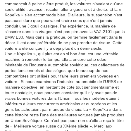
commençait à peine d’être produit, les voitures n’avaient qu’une
seule utilité : avancer, reculer, aller à gauche et à droite. Et la «
Kopeïka » s’en accommode bien. D’ailleurs, la suspension n’est
pas aussi dure que pourraient croire ceux qui n’ont jamais
conduit une Jigouli classique. Par expérience, la manière de
s’inscrire dans les virages n’est pas pire avec la VAZ-2101 que la
BMW E30. Mais dans la pratique, on termine facilement dans le
décor. Il est donc préférable de ne pas prendre de risque. Cette
voiture a été conçue il y a déjà plus d’un demi-siècle.
Une « Kopeïka », qui plus est en si bon état, est une véritable
machine à remonter le temps. Elle a encore cette odeur
inimitable de l’industrie automobile soviétique, ces déflecteurs de
portes fonctionnels et des sièges, que beaucoup de nos
compatriotes ont utilisés pour faire leurs premiers voyages en
voiture ! Si nous examinons l’industrie automobile de l’URSS de
manière objective, en mettant de côté tout sentimentalisme et
toute nostalgie, nous pouvons constater qu’il n’y avait pas de
vraies bonnes voitures dans l’Union. Tous les modèles étaient
inférieurs à leurs concurrents américains et européens et les
gens les achetaient par manque de choix. La « Kopeïka » dans
cette histoire reste l’une des meilleures voitures jamais produites
en Union Soviétique. Ce n’est pas pour rien qu’elle a reçu le titre
de « Meilleure voiture russe du XXème siècle ». Merci aux