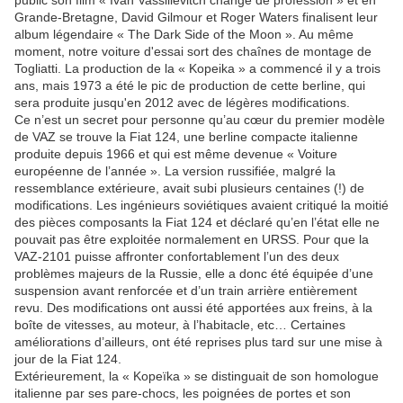
public son film « Ivan Vassilievitch change de profession » et en
Grande-Bretagne, David Gilmour et Roger Waters finalisent leur
album légendaire « The Dark Side of the Moon ». Au même
moment, notre voiture d'essai sort des chaînes de montage de
Togliatti. La production de la « Kopeika » a commencé il y a trois
ans, mais 1973 a été le pic de production de cette berline, qui
sera produite jusqu'en 2012 avec de légères modifications.
Ce n’est un secret pour personne qu’au cœur du premier modèle
de VAZ se trouve la Fiat 124, une berline compacte italienne
produite depuis 1966 et qui est même devenue « Voiture
européenne de l’année ». La version russifiée, malgré la
ressemblance extérieure, avait subi plusieurs centaines (!) de
modifications. Les ingénieurs soviétiques avaient critiqué la moitié
des pièces composants la Fiat 124 et déclaré qu’en l’état elle ne
pouvait pas être exploitée normalement en URSS. Pour que la
VAZ-2101 puisse affronter confortablement l’un des deux
problèmes majeurs de la Russie, elle a donc été équipée d’une
suspension avant renforcée et d’un train arrière entièrement
revu. Des modifications ont aussi été apportées aux freins, à la
boîte de vitesses, au moteur, à l’habitacle, etc… Certaines
améliorations d’ailleurs, ont été reprises plus tard sur une mise à
jour de la Fiat 124.
Extérieurement, la « Kopeïka » se distinguait de son homologue
italienne par ses pare-chocs, les poignées de portes et son