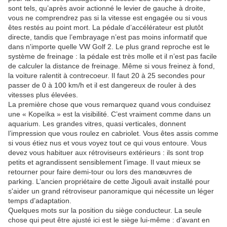
sont tels, qu’après avoir actionné le levier de gauche à droite,
vous ne comprendrez pas si la vitesse est engagée ou si vous
êtes restés au point mort. La pédale d’accélérateur est plutôt
directe, tandis que l’embrayage n’est pas moins informatif que
dans n'importe quelle VW Golf 2. Le plus grand reproche est le
système de freinage : la pédale est très molle et il n’est pas facile
de calculer la distance de freinage. Même si vous freinez à fond,
la voiture ralentit à contrecoeur. Il faut 20 à 25 secondes pour
passer de 0 à 100 km/h et il est dangereux de rouler à des
vitesses plus élevées.
La première chose que vous remarquez quand vous conduisez
une « Kopeïka » est la visibilité. C’est vraiment comme dans un
aquarium. Les grandes vitres, quasi verticales, donnent
l’impression que vous roulez en cabriolet. Vous êtes assis comme
si vous étiez nus et vous voyez tout ce qui vous entoure. Vous
devez vous habituer aux rétroviseurs extérieurs : ils sont trop
petits et agrandissent sensiblement l’image. Il vaut mieux se
retourner pour faire demi-tour ou lors des manœuvres de
parking. L’ancien propriétaire de cette Jigouli avait installé pour
s'aider un grand rétroviseur panoramique qui nécessite un léger
temps d’adaptation.
Quelques mots sur la position du siège conducteur. La seule
chose qui peut être ajusté ici est le siège lui-même : d’avant en