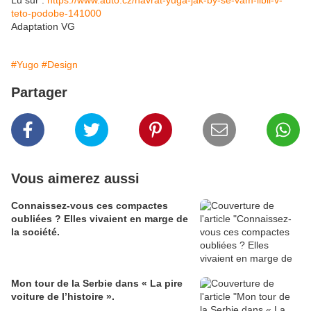
Lu sur :
https://www.auto.cz/navrat-yuga-jak-by-se-vam-libil-v-
teto-podobe-141000
Adaptation VG
#Yugo
#Design
Partager
Vous aimerez aussi
Connaissez-vous ces compactes
oubliées ? Elles vivaient en marge de
la société.
Mon tour de la Serbie dans « La pire
voiture de l’histoire ».