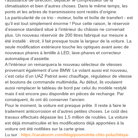
l’assistance de direction, déplacer le compresseur de la
climatisation et bien d’autres choses. Dans le même temps, les
ponts et les arbres de transmissions sont restés d’origine.
La particularité de ce trio - moteur, boîte et boîte de transfert - est
qu’il est tout simplement énorme ! Pour cette raison, le réservoir
d’essence standard situé à l’intérieur du châssis ne convenait
plus. Un nouveau réservoir de 200 litres fabriqué sur mesure a
été installé : étroit, il fait presque toute la largeur de la voiture. La
seule modification extérieure touche les optiques avant avec de
nouveaux phares à lentille à LED, lave-phares et correcteur
automatique d’assiette.
A l’intérieur on remarquera le nouveau sélecteur de vitesses
provenant également d’une BMW. Le volant aussi est nouveau,
c’est celui d’un UAZ Patriot avec chauffage, régulateur de vitesse
et boutons de commande multimédia. Au début, ils voulaient
aussi remplacer le tableau de bord par celui du modèle restylé
mais il est encore peu disponible en pièces de rechange. Par
conséquent, ils ont dû conserver l’ancien.
Pour le moment, la voiture est presque prête. Il reste à faire le
traitement anticorrosion et d’autres petites choses. Le coût des
travaux effectués dépasse les 1,5 million de roubles. La voiture
est déjà immatriculée et les modifications déjà apportées à la
voiture ont été notifiées sur la carte grise.
Lu sur :
https://carakoom.com/blog/posmotrite-chto-poluchitsya-