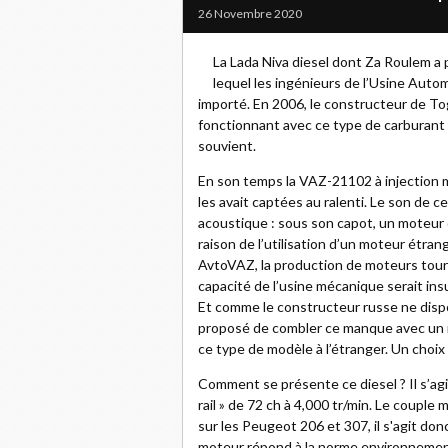
26 Novembre 2020
La Lada Niva diesel dont Za Roulem a 
lequel les ingénieurs de l’Usine Autom
importé. En 2006, le constructeur de Tog
fonctionnant avec ce type de carburant (*)
souvient.
En son temps la VAZ-21102 à injection m’
les avait captées au ralenti. Le son de 
acoustique : sous son capot, un moteur 
raison de l’utilisation d’un moteur étra
AvtoVAZ, la production de moteurs tour
capacité de l’usine mécanique serait ins
Et comme le constructeur russe ne dispos
proposé de combler ce manque avec un m
ce type de modèle à l’étranger. Un choix
Comment se présente ce diesel ? Il s’agi
rail » de 72 ch à 4,000 tr/min. Le couple
sur les Peugeot 206 et 307, il s'agit don
moteur répond à la norme environnement