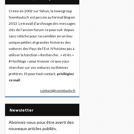
Créée en 2002 sur Yahoo, la newsgroup
Sovietauto.fr est passée au format blog en
2013. Le travail d’archivage des messages
clés de l’ancien forum se poursuit depuis
sans relâche pour rassembler en un lieu
unique petites et grandes histoires des
voitures des Pays de l’Est. N'hésitez pas à
utiliser la fonction « Recherche.. » et les «
# Hashtags » pour trouver ce que vous
cherchez sur vos voitures ou thèmes
préférés. Et pour tout contact,
privilégiez
ce mail
:
contact@sovietauto.fr
Newsletter
Abonnez-vous pour être averti des
nouveaux articles publiés.