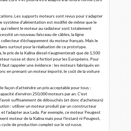
ications. Les supports moteurs sont revus pour s’adapter
 Le système d’alimentation est modifié de même que le
 qui relient le moteur au radiateur sont totalement
écessité un nouveau faisceau de câbles, la ligne
 collecteur d’échappement du moteur français. Mais le
dans surtout pour la réalisation de ce prototype.
 le prix de la Kalina diesel n’augmenterait que de 1,500
eur russe et donc à fortiori pour les Européens. Pour
l faut rappeler une évidence : les moteurs fabriqués en
nc en prenant un moteur importé, le coût de la voiture
eule façon d’atteindre un prix acceptable pour tous :
apacité d’environ 250,000 moteurs par an. C’est
e d’avoir suffisamment de débouchés (et donc d'acheteurs)
lution : utiliser un moteur produit par un constructeur
 et l’adapter aux Lada. Par exemple, ce moteur Peugeot
ent moteur de la Kalina mais pour l'instant ni Peugeot,
n cycle de production complet sur le sol russe.