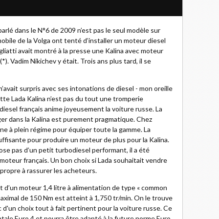
parlé dans le N°6 de 2009 n’est pas le seul modèle sur
obile de la Volga ont tenté d’installer un moteur diesel
liatti avait montré à la presse une Kalina avec moteur
. Vadim Nikichev y était. Trois ans plus tard, il se
avait surpris avec ses intonations de diesel - mon oreille
cette Lada Kalina n’est pas du tout une tromperie
diesel français anime joyeusement la voiture russe. La
nger dans la Kalina est purement pragmatique. Chez
ne à plein régime pour équiper toute la gamme. La
uffisante pour produire un moteur de plus pour la Kalina.
e pas d’un petit turbodiesel performant, il a été
oteur français. Un bon choix si Lada souhaitait vendre
 propre à rassurer les acheteurs.
t d’un moteur 1,4 litre à alimentation de type « common
 maximal de 150 Nm est atteint à 1,750 tr/min. On le trouve
c d'un choix tout à fait pertinent pour la voiture russe. Ce
ale Euro 4 et pourra être adapté à la future norme Euro