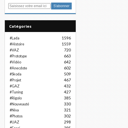
E
m
a
i
Catégories
l
1596
#Lada
1559
#Histoire
720
#VAZ
663
#Prototype
642
#Vidéo
602
#Anecdote
509
#Skoda
467
#Projet
432
#GAZ
427
#Tuning
385
#Rigolo
330
#Nouveauté
321
#Niva
302
#Photos
298
#UAZ
295