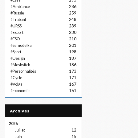
#Essai
286
#Ambiance
259
#Russie
248
#Trabant
239
#URSS
230
#Export
210
#FSO
201
#Samodelka
198
#Sport
187
#Design
186
#Moskvitch
173
#Personnalités
171
#Cycle
167
#Volga
161
#Economie
Archives
2026
12
Juillet
15
Juin