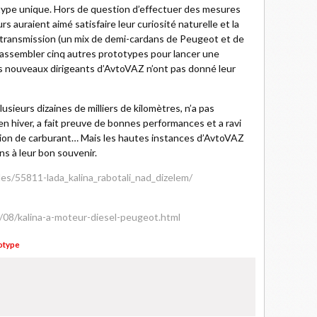
otype unique. Hors de question d’effectuer des mesures
 auraient aimé satisfaire leur curiosité naturelle et la
 transmission (un mix de demi-cardans de Peugeot et de
si assembler cinq autres prototypes pour lancer une
s nouveaux dirigeants d’AvtoVAZ n’ont pas donné leur
plusieurs dizaines de milliers de kilomètres, n’a pas
n hiver, a fait preuve de bonnes performances et a ravi
tion de carburant… Mais les hautes instances d’AvtoVAZ
ns à leur bon souvenir.
les/55811-lada_kalina_rabotali_nad_dizelem/
/08/kalina-a-moteur-diesel-peugeot.html
otype