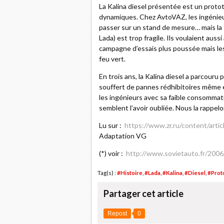
La Kalina diesel présentée est un prot
dynamiques. Chez AvtoVAZ, les ingénieurs
passer sur un stand de mesure… mais la
Lada) est trop fragile. Ils voulaient aus
campagne d’essais plus poussée mais le
feu vert.
En trois ans, la Kalina diesel a parcouru 
souffert de pannes rédhibitoires même e
les ingénieurs avec sa faible consomma
semblent l’avoir oubliée. Nous la rappelo
Lu sur :
https://www.zr.ru/content/artic
Adaptation VG
(*) voir :
http://www.sovietauto.fr/2006
Tag(s) :
#Histoire
,
#Lada
,
#Kalina
,
#Diesel
,
#Prot
Partager cet article
Repost
0