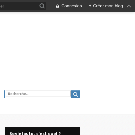
Connexion
+
Créer mon blog
Sovietauto, c'est quoi ?