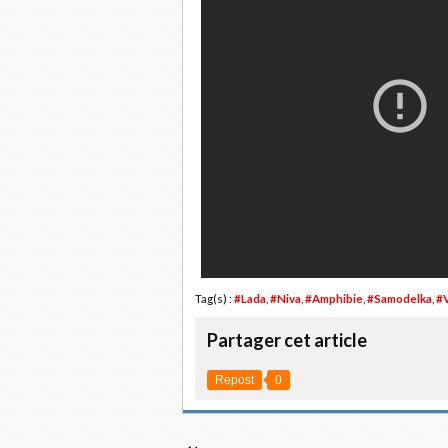
Tag(s) :
#Lada
,
#Niva
,
#Amphibie
,
#Samodelka
,
#
Partager cet article
Repost
0