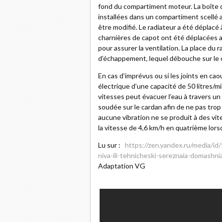
fond du compartiment moteur. La boîte d
installées dans un compartiment scellé 
être modifié. Le radiateur a été déplacé 
charnières de capot ont été déplacées a
pour assurer la ventilation. La place du 
d’échappement, lequel débouche sur le cô
En cas d’imprévus ou si les joints en 
électrique d’une capacité de 50 litres/m
vitesses peut évacuer l’eau à travers un o
soudée sur le cardan afin de ne pas trop 
aucune vibration ne se produit à des vit
la vitesse de 4,6 km/h en quatrième lorsq
Lu sur :
https://zen.yandex.ru/media/i
niva-ili-tehnicheski-sereznaia-domash
Adaptation VG