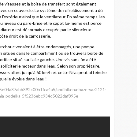
e vitesses et la boîte de transfert sont également
avec un couvercle. Le système de refroidissement a dû
à l’extérieur ainsi que le ventilateur. En même temps, les
u niveau du pare-brise et le capot lui-même est percé
radiateur est désormais occupée par le silencieux
té droit de la carrosserie.
caoutchouc venaient à être endommagés, une pompe
in située dans le compartiment ou se trouve la boîte de
rifice situé sur l’aile gauche. Une vis sans fin a été
solliciter le moteur dans l’eau. Selon son propriétaire,
esses allant jusqu’à 60 km/h et cette Niva peut atteindre
u’elle évolue dans l’eau !
d/5e04a87abb892c00b1fca4a5/amfibiia-na-baze-vaz2121-
niaia-podelka-5f5236ebc934d5022daf895e