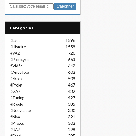
E
m
a
i
Catégories
l
1596
#Lada
1559
#Histoire
720
#VAZ
663
#Prototype
642
#Vidéo
602
#Anecdote
509
#Skoda
467
#Projet
432
#GAZ
427
#Tuning
385
#Rigolo
330
#Nouveauté
321
#Niva
302
#Photos
298
#UAZ
295