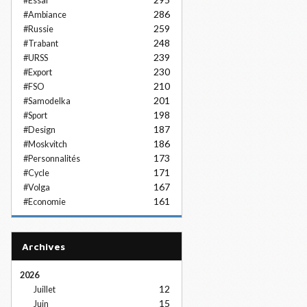
#Essai
286
#Ambiance
259
#Russie
248
#Trabant
239
#URSS
230
#Export
210
#FSO
201
#Samodelka
198
#Sport
187
#Design
186
#Moskvitch
173
#Personnalités
171
#Cycle
167
#Volga
161
#Economie
Archives
2026
12
Juillet
15
Juin