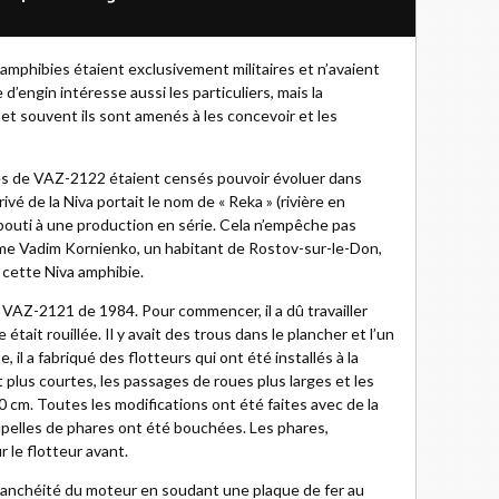
s amphibies étaient exclusivement militaires et n’avaient
 d’engin intéresse aussi les particuliers, mais la
 et souvent ils sont amenés à les concevoir et les
pes de VAZ-2122 étaient censés pouvoir évoluer dans
rivé de la Niva portait le nom de « Reka » (rivière en
bouti à une production en série. Cela n’empêche pas
me Vadim Kornienko, un habitant de Rostov-sur-le-Don,
e cette Niva amphibie.
 VAZ-2121 de 1984. Pour commencer, il a dû travailler
était rouillée. Il y avait des trous dans le plancher et l’un
, il a fabriqué des flotteurs qui ont été installés à la
 plus courtes, les passages de roues plus larges et les
 cm. Toutes les modifications ont été faites avec de la
oupelles de phares ont été bouchées. Les phares,
 le flotteur avant.
’étanchéité du moteur en soudant une plaque de fer au