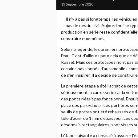
13 Septembre 2020
Il n’y a pas si longtemps, les véhicule
pas de destin civil. Aujourd’hui ce type
production en série reste confidentielle
construire eux-mêmes.
Selon la légende, les premiers prototy
l’eau. C’est d’ailleurs pour cela que ce dé
Russe). Mais ces prototypes n’ont pas a
certains passionnés d’automobiles com
de s’en inspirer. Il a décidé de construir
La première étape a été l’achat de cette
sérieusement la carrosserie car la voiture 
des ponts n’était pas fonctionnel. Ensuite
place des pare-chocs. Les portières sont
seuils de portes ont été rehaussés de 40
tôle d’acier de 1 mm d’épaisseur. Les c
désormais rectangulaires, sont vissés sur
L’étape suivante a consisté à assurer l