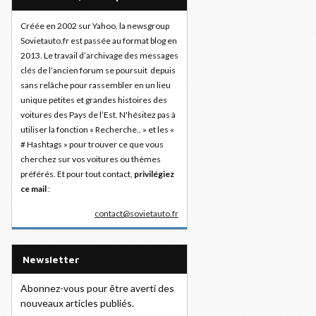
Créée en 2002 sur Yahoo, la newsgroup
Sovietauto.fr est passée au format blog en
2013. Le travail d’archivage des messages
clés de l’ancien forum se poursuit depuis
sans relâche pour rassembler en un lieu
unique petites et grandes histoires des
voitures des Pays de l’Est. N'hésitez pas à
utiliser la fonction « Recherche.. » et les «
# Hashtags » pour trouver ce que vous
cherchez sur vos voitures ou thèmes
préférés. Et pour tout contact,
privilégiez
ce mail
:
contact@sovietauto.fr
Newsletter
Abonnez-vous pour être averti des
nouveaux articles publiés.