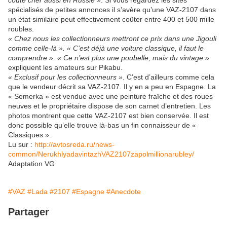
coûte cher aussi en Russie »
. Si vous regardez les sites
spécialisés de petites annonces il s’avère qu’une VAZ-2107 dans
un état similaire peut effectivement coûter entre 400 et 500 mille
roubles.
« Chez nous les collectionneurs mettront ce prix dans une Jigouli
comme celle-là ». « C’est déjà une voiture classique, il faut le
comprendre ». « Ce n’est plus une poubelle, mais du vintage »
expliquent les amateurs sur Pikabu.
« Exclusif pour les collectionneurs »
. C’est d’ailleurs comme cela
que le vendeur décrit sa VAZ-2107. Il y en a peu en Espagne. La
« Semerka » est vendue avec une peinture fraîche et des roues
neuves et le propriétaire dispose de son carnet d’entretien. Les
photos montrent que cette VAZ-2107 est bien conservée. Il est
donc possible qu’elle trouve là-bas un fin connaisseur de «
Classiques ».
Lu sur :
http://avtosreda.ru/news-
common/NerukhlyadavintazhVAZ2107zapolmillionarubley/
Adaptation VG
#VAZ
#Lada
#2107
#Espagne
#Anecdote
Partager