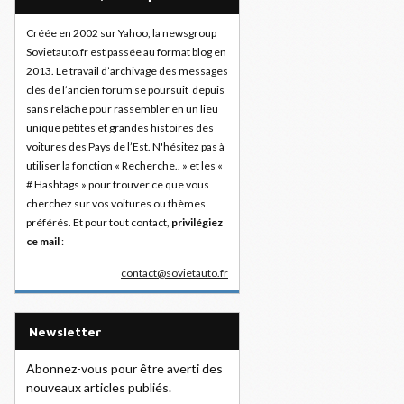
Créée en 2002 sur Yahoo, la newsgroup
Sovietauto.fr est passée au format blog en
2013. Le travail d’archivage des messages
clés de l’ancien forum se poursuit depuis
sans relâche pour rassembler en un lieu
unique petites et grandes histoires des
voitures des Pays de l’Est. N'hésitez pas à
utiliser la fonction « Recherche.. » et les «
# Hashtags » pour trouver ce que vous
cherchez sur vos voitures ou thèmes
préférés. Et pour tout contact,
privilégiez
ce mail
:
contact@sovietauto.fr
Newsletter
Abonnez-vous pour être averti des
nouveaux articles publiés.