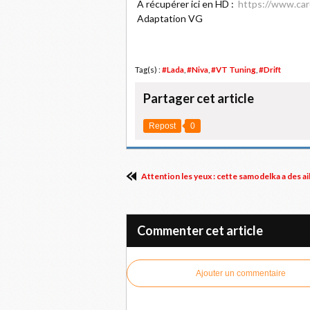
A récupérer ici en HD :
https://www.car
Adaptation VG
Tag(s) :
#Lada
,
#Niva
,
#VT Tuning
,
#Drift
Partager cet article
Repost
0
Attention les yeux : cette samodelka a des ail
Commenter cet article
Ajouter un commentaire