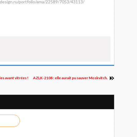
design.ru/portfolio/ama/22589/7053/43113/
es avant vitrées !
AZLK-2108 : elle aurait pu sauver Moskvitch.