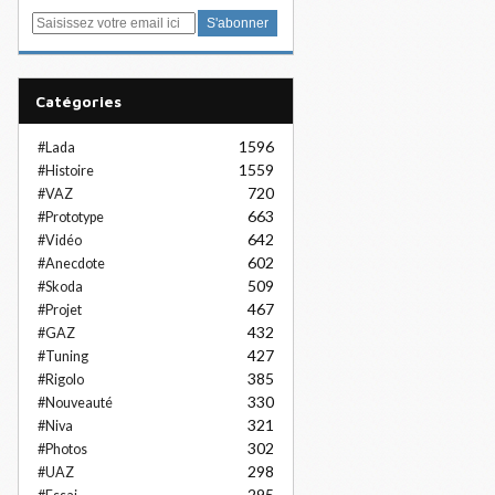
E
m
a
i
Catégories
l
1596
#Lada
1559
#Histoire
720
#VAZ
663
#Prototype
642
#Vidéo
602
#Anecdote
509
#Skoda
467
#Projet
432
#GAZ
427
#Tuning
385
#Rigolo
330
#Nouveauté
321
#Niva
302
#Photos
298
#UAZ
295