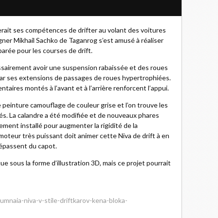
rerait ses compétences de drifter au volant des voitures
ner Mikhail Sachko de Taganrog s’est amusé à réaliser
arée pour les courses de drift.
cessairement avoir une suspension rabaissée et des roues
ar ses extensions de passages de roues hypertrophiées.
ires montés à l’avant et à l’arrière renforcent l’appui.
 peinture camouflage de couleur grise et l’on trouve les
tés. La calandre a été modifiée et de nouveaux phares
ement installé pour augmenter la rigidité de la
oteur très puissant doit animer cette Niva de drift à en
épassent du capot.
ue sous la forme d’illustration 3D, mais ce projet pourrait
umnaia-niva-v-stile-driftkarov-kena-bloka-