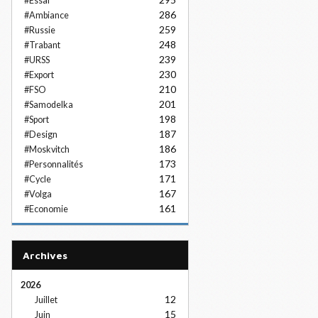
#Essai
286
#Ambiance
259
#Russie
248
#Trabant
239
#URSS
230
#Export
210
#FSO
201
#Samodelka
198
#Sport
187
#Design
186
#Moskvitch
173
#Personnalités
171
#Cycle
167
#Volga
161
#Economie
Archives
2026
12
Juillet
15
Juin