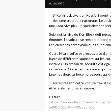
6 Juin 2020
Si Ken Block vivait en Russie, il mont
des constructeurs nationaux. Le desig
une Lada Niva pick-up spécialement prép
Selon lui, la Niva de Ken Block doit né
énormes. La voiture se remarque donc p
Les éléments aérodynamiques supplémenta
Cette Niva insolite est recouverte d’une
logos de différents sponsors sur les cô
installés. Un arceau de sécurité est égal
carrosserie. On remarquera aussi qu’un m
juger les deux turbocompresseurs qui d
Jusqu’à présent, cette voiture n’existe q
être facilement mis en œuvre.
Lu sur :
https://zen.yandex.ru/media/neblog/bez
5d90c80ddf944400ad95f6be