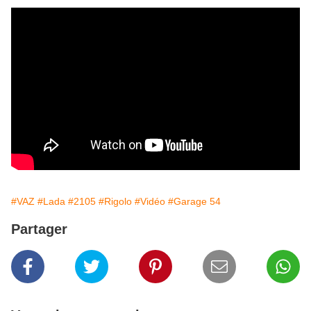
#VAZ
#Lada
#2105
#Rigolo
#Vidéo
#Garage 54
Partager