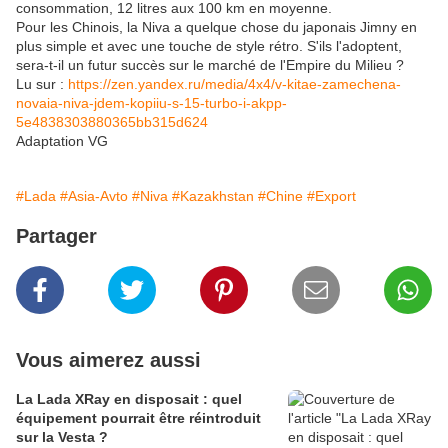
consommation, 12 litres aux 100 km en moyenne.
Pour les Chinois, la Niva a quelque chose du japonais Jimny en
plus simple et avec une touche de style rétro. S'ils l'adoptent,
sera-t-il un futur succès sur le marché de l'Empire du Milieu ?
Lu sur :
https://zen.yandex.ru/media/4x4/v-kitae-zamechena-
novaia-niva-jdem-kopiiu-s-15-turbo-i-akpp-
5e4838303880365bb315d624
Adaptation VG
#Lada
#Asia-Avto
#Niva
#Kazakhstan
#Chine
#Export
Partager
Vous aimerez aussi
La Lada XRay en disposait : quel
équipement pourrait être réintroduit
sur la Vesta ?