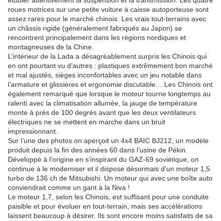
étudier attentivement la suspension et la transmission. Les quatre
roues motrices sur une petite voiture à caisse autoporteuse sont
assez rares pour le marché chinois. Les vrais tout-terrains avec
un châssis rigide (généralement fabriqués au Japon) se
rencontrent principalement dans les régions nordiques et
montagneuses de la Chine.
L’intérieur de la Lada a désagréablement surpris les Chinois qui
en ont pourtant vu d’autres : plastiques extrêmement bon marché
et mal ajustés, sièges inconfortables avec un jeu notable dans
l’armature et glissières et ergonomie discutable… Les Chinois ont
également remarqué que lorsque le moteur tourne longtemps au
ralenti avec la climatisation allumée, la jauge de température
monte à près de 100 degrés avant que les deux ventilateurs
électriques ne se mettent en marche dans un bruit
impressionnant.
Sur l’une des photos on aperçoit un 4x4 BAIC BJ212, un modèle
produit depuis la fin des années 60 dans l’usine de Pékin.
Développé à l’origine en s’inspirant du GAZ-69 soviétique, on
continue à le moderniser et il dispose désormais d’un moteur 1,5
turbo de 136 ch de Mitsubishi. Un moteur qui avec une boîte auto
conviendrait comme un gant à la Niva !
Le moteur 1,7, selon les Chinois, est suffisant pour une conduite
paisible et pour évoluer en tout-terrain, mais ses accélérations
laissent beaucoup à désirer. Ils sont encore moins satisfaits de sa