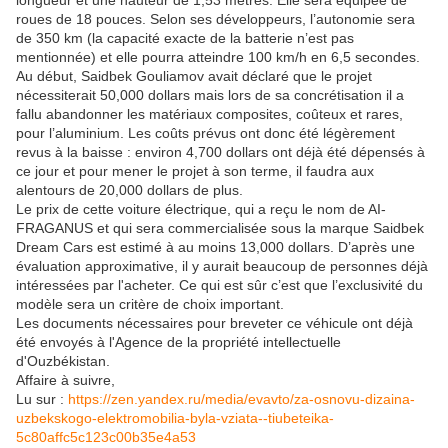
longueur et une hauteur de 1,53 mètres. Elle sera équipée de
roues de 18 pouces. Selon ses développeurs, l’autonomie sera
de 350 km (la capacité exacte de la batterie n’est pas
mentionnée) et elle pourra atteindre 100 km/h en 6,5 secondes.
Au début, Saidbek Gouliamov avait déclaré que le projet
nécessiterait 50,000 dollars mais lors de sa concrétisation il a
fallu abandonner les matériaux composites, coûteux et rares,
pour l’aluminium. Les coûts prévus ont donc été légèrement
revus à la baisse : environ 4,700 dollars ont déjà été dépensés à
ce jour et pour mener le projet à son terme, il faudra aux
alentours de 20,000 dollars de plus.
Le prix de cette voiture électrique, qui a reçu le nom de AI-
FRAGANUS et qui sera commercialisée sous la marque Saidbek
Dream Cars est estimé à au moins 13,000 dollars. D’après une
évaluation approximative, il y aurait beaucoup de personnes déjà
intéressées par l'acheter. Ce qui est sûr c’est que l’exclusivité du
modèle sera un critère de choix important.
Les documents nécessaires pour breveter ce véhicule ont déjà
été envoyés à l'Agence de la propriété intellectuelle
d'Ouzbékistan.
Affaire à suivre,
Lu sur :
https://zen.yandex.ru/media/evavto/za-osnovu-dizaina-
uzbekskogo-elektromobilia-byla-vziata--tiubeteika-
5c80affc5c123c00b35e4a53