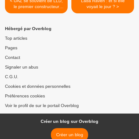
< UAZ se souvient de LLD,
Lada Raven : et si elle
le premier constructeur
voyait le jour ? >
post-soviétique.
Hébergé par Overblog
Top articles
Pages
Contact
Signaler un abus
C.G.U.
Cookies et données personnelles
Préférences cookies
Voir le profil de sur le portail Overblog
Créer un blog sur Overblog
Créer un blog