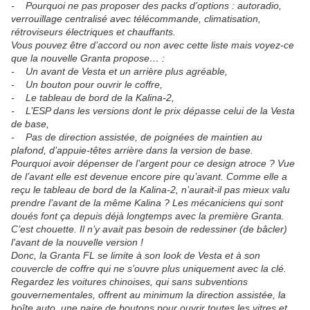
- Pourquoi ne pas proposer des packs d’options : autoradio,
verrouillage centralisé avec télécommande, climatisation,
rétroviseurs électriques et chauffants.
Vous pouvez être d’accord ou non avec cette liste mais voyez-ce
que la nouvelle Granta propose… :
- Un avant de Vesta et un arrière plus agréable,
- Un bouton pour ouvrir le coffre,
- Le tableau de bord de la Kalina-2,
- L’ESP dans les versions dont le prix dépasse celui de la Vesta
de base,
- Pas de direction assistée, de poignées de maintien au
plafond, d’appuie-têtes arrière dans la version de base.
Pourquoi avoir dépenser de l’argent pour ce design atroce ? Vue
de l’avant elle est devenue encore pire qu’avant. Comme elle a
reçu le tableau de bord de la Kalina-2, n’aurait-il pas mieux valu
prendre l’avant de la même Kalina ? Les mécaniciens qui sont
doués font ça depuis déjà longtemps avec la première Granta.
C’est chouette. Il n’y avait pas besoin de redessiner (de bâcler)
l'avant de la nouvelle version !
Donc, la Granta FL se limite à son look de Vesta et à son
couvercle de coffre qui ne s’ouvre plus uniquement avec la clé.
Regardez les voitures chinoises, qui sans subventions
gouvernementales, offrent au minimum la direction assistée, la
boîte auto, une paire de boutons pour ouvrir toutes les vitres et