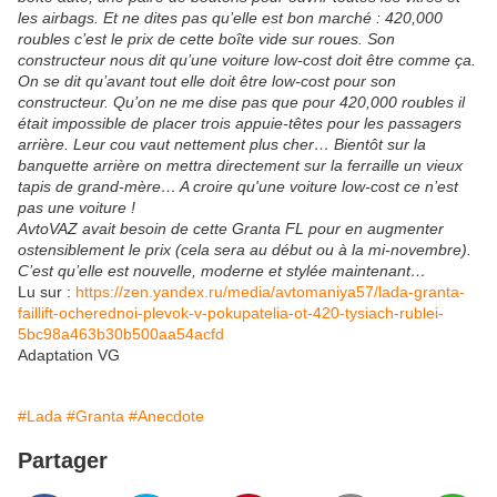
les airbags. Et ne dites pas qu’elle est bon marché : 420,000
roubles c’est le prix de cette boîte vide sur roues. Son
constructeur nous dit qu’une voiture low-cost doit être comme ça.
On se dit qu’avant tout elle doit être low-cost pour son
constructeur. Qu’on ne me dise pas que pour 420,000 roubles il
était impossible de placer trois appuie-têtes pour les passagers
arrière. Leur cou vaut nettement plus cher… Bientôt sur la
banquette arrière on mettra directement sur la ferraille un vieux
tapis de grand-mère… A croire qu'une voiture low-cost ce n’est
pas une voiture !
AvtoVAZ avait besoin de cette Granta FL pour en augmenter
ostensiblement le prix (cela sera au début ou à la mi-novembre).
C’est qu’elle est nouvelle, moderne et stylée maintenant…
Lu sur :
https://zen.yandex.ru/media/avtomaniya57/lada-granta-
faillift-ocherednoi-plevok-v-pokupatelia-ot-420-tysiach-rublei-
5bc98a463b30b500aa54acfd
Adaptation VG
#Lada
#Granta
#Anecdote
Partager