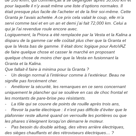
de 100 km/h, qui commençait à se déglinguer après 30,000 km et
pour laquelle il n’y avait même une liste d’options normales. Il
était presque plus facile de l’acheter et de la finir soi-même. Cette
Granta je l’avais achetée. A ce prix cela valait le coup, elle m’a
servi comme taxi et en un an et demi j’ai fait 72,000 km. Celui a
qui je l’ai revendue roule encore avec.
Logiquement, la Priora a été remplacée par la Vesta et la Kalina a
disparu de la gamme car elle coûtait plus cher que la Granta et
que la Vesta bas de gamme. Il était donc logique pour AvtoVAZ
de faire quelque chose et casser le marché en proposant
quelque chose de moins cher que la Vesta en fusionnant la
Granta et la Kalina.
Que fallait-il faire à minima pour la Granta ?
- Un design normal à l’intérieur comme à l’extérieur. Beau ne
signifie pas forcément cher.
- Améliorer la sécurité, les remarques en ce sens concernant
uniquement le plancher qui se soulève en cas de choc frontal et
les montants de pare-brise peu résistants.
- La tôle qui se couvre de points de rouille après trois ans,
- Revoir la partie électrique : il n’est pas difficile d’éviter que le
plafonnier reste allumé quand on verrouille les portières ou que
les phares s’éteignent lorsqu’on démarre le moteur.
- Pas besoin du double airbag, des vitres arrière électriques,
des sièges chauffants et des rétroviseurs électriques… ?