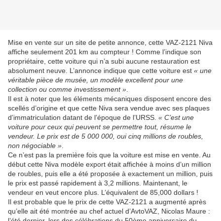
Mise en vente sur un site de petite annonce, cette VAZ-2121 Niva
affiche seulement 201 km au compteur ! Comme l’indique son
propriétaire, cette voiture qui n’a subi aucune restauration est
absolument neuve. L’annonce indique que cette voiture est
« une
véritable pièce de musée, un modèle excellent pour une
collection ou comme investissement »
.
Il est à noter que les éléments mécaniques disposent encore des
scellés d’origine et que cette Niva sera vendue avec ses plaques
d’immatriculation datant de l’époque de l’URSS.
« C’est une
voiture pour ceux qui peuvent se permettre tout, résume le
vendeur. Le prix est de 5 000 000, oui cinq millions de roubles,
non négociable »
.
Ce n’est pas la première fois que la voiture est mise en vente. Au
début cette Niva modèle export était affichée à moins d’un million
de roubles, puis elle a été proposée à exactement un million, puis
le prix est passé rapidement à 3,2 millions. Maintenant, le
vendeur en veut encore plus. L’équivalent de 85,000 dollars !
Il est probable que le prix de cette VAZ-2121 a augmenté après
qu’elle ait été montrée au chef actuel d’AvtoVAZ, Nicolas Maure :
l’été dernier, lors des célébrations du 50ème anniversaire du