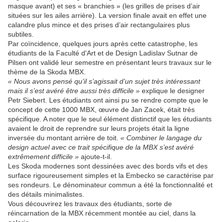
masque avant) et ses « branchies » (les grilles de prises d’air
situées sur les ailes arrière). La version finale avait en effet une
calandre plus mince et des prises d’air rectangulaires plus
subtiles.
Par coïncidence, quelques jours après cette catastrophe, les
étudiants de la Faculté d'Art et de Design Ladislav Sutnar de
Pilsen ont validé leur semestre en présentant leurs travaux sur le
thème de la Skoda MBX.
« Nous avons pensé qu’il s’agissait d’un sujet très intéressant
mais il s’est avéré être aussi très difficile »
explique le designer
Petr Siebert. Les étudiants ont ainsi pu se rendre compte que le
concept de cette 1000 MBX, œuvre de Jan Zacek, était très
spécifique. A noter que le seul élément distinctif que les étudiants
avaient le droit de reprendre sur leurs projets était la ligne
inversée du montant arrière de toit.
« Combiner le langage du
design actuel avec ce trait spécifique de la MBX s’est avéré
extrêmement difficile »
ajoute-t-il.
Les Skoda modernes sont dessinées avec des bords vifs et des
surface rigoureusement simples et la Embecko se caractérise par
ses rondeurs. Le dénominateur commun a été la fonctionnalité et
des détails minimalistes.
Vous découvrirez les travaux des étudiants, sorte de
réincarnation de la MBX récemment montée au ciel, dans la