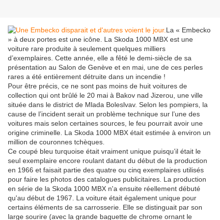
La « Embecko
» à deux portes est une icône. La Skoda 1000 MBX est une
voiture rare produite à seulement quelques milliers
d’exemplaires. Cette année, elle a fêté le demi-siècle de sa
présentation au Salon de Genève et en mai, une de ces perles
rares a été entièrement détruite dans un incendie !
Pour être précis, ce ne sont pas moins de huit voitures de
collection qui ont brûlé le 20 mai à Bakov nad Jizerou, une ville
située dans le district de Mlada Boleslvav. Selon les pompiers, la
cause de l’incident serait un problème technique sur l’une des
voitures mais selon certaines sources, le feu pourrait avoir une
origine criminelle. La Skoda 1000 MBX était estimée à environ un
million de couronnes tchèques.
Ce coupé bleu turquoise était vraiment unique puisqu’il était le
seul exemplaire encore roulant datant du début de la production
en 1966 et faisait partie des quatre ou cinq exemplaires utilisés
pour faire les photos des catalogues publicitaires. La production
en série de la Skoda 1000 MBX n'a ensuite réellement débuté
qu'au début de 1967. La voiture était également unique pour
certains éléments de sa carrosserie. Elle se distinguait par son
large sourire (avec la grande baguette de chrome ornant le