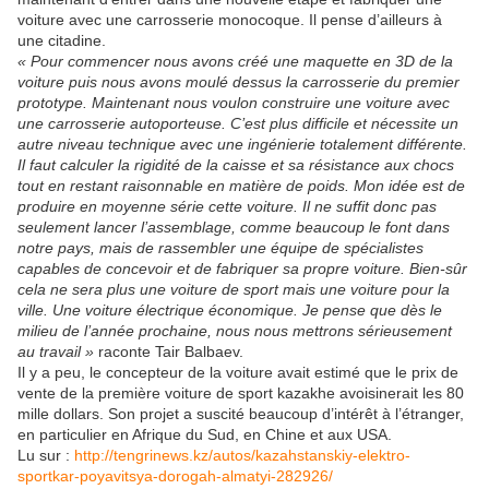
voiture avec une carrosserie monocoque. Il pense d’ailleurs à
une citadine.
« Pour commencer nous avons créé une maquette en 3D de la
voiture puis nous avons moulé dessus la carrosserie du premier
prototype. Maintenant nous voulon construire une voiture avec
une carrosserie autoporteuse. C’est plus difficile et nécessite un
autre niveau technique avec une ingénierie totalement différente.
Il faut calculer la rigidité de la caisse et sa résistance aux chocs
tout en restant raisonnable en matière de poids. Mon idée est de
produire en moyenne série cette voiture. Il ne suffit donc pas
seulement lancer l’assemblage, comme beaucoup le font dans
notre pays, mais de rassembler une équipe de spécialistes
capables de concevoir et de fabriquer sa propre voiture. Bien-sûr
cela ne sera plus une voiture de sport mais une voiture pour la
ville. Une voiture électrique économique. Je pense que dès le
milieu de l’année prochaine, nous nous mettrons sérieusement
au travail »
raconte Tair Balbaev.
Il y a peu, le concepteur de la voiture avait estimé que le prix de
vente de la première voiture de sport kazakhe avoisinerait les 80
mille dollars. Son projet a suscité beaucoup d’intérêt à l’étranger,
en particulier en Afrique du Sud, en Chine et aux USA.
Lu sur :
http://tengrinews.kz/autos/kazahstanskiy-elektro-
sportkar-poyavitsya-dorogah-almatyi-282926/