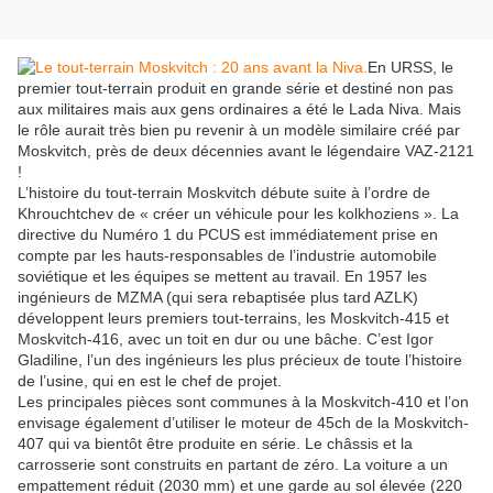
En URSS, le
premier tout-terrain produit en grande série et destiné non pas
aux militaires mais aux gens ordinaires a été le Lada Niva. Mais
le rôle aurait très bien pu revenir à un modèle similaire créé par
Moskvitch, près de deux décennies avant le légendaire VAZ-2121
!
L’histoire du tout-terrain Moskvitch débute suite à l’ordre de
Khrouchtchev de « créer un véhicule pour les kolkhoziens ». La
directive du Numéro 1 du PCUS est immédiatement prise en
compte par les hauts-responsables de l’industrie automobile
soviétique et les équipes se mettent au travail. En 1957 les
ingénieurs de MZMA (qui sera rebaptisée plus tard AZLK)
développent leurs premiers tout-terrains, les Moskvitch-415 et
Moskvitch-416, avec un toit en dur ou une bâche. C’est Igor
Gladiline, l’un des ingénieurs les plus précieux de toute l’histoire
de l’usine, qui en est le chef de projet.
Les principales pièces sont communes à la Moskvitch-410 et l’on
envisage également d’utiliser le moteur de 45ch de la Moskvitch-
407 qui va bientôt être produite en série. Le châssis et la
carrosserie sont construits en partant de zéro. La voiture a un
empattement réduit (2030 mm) et une garde au sol élevée (220