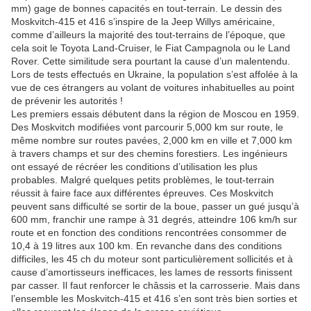
mm) gage de bonnes capacités en tout-terrain. Le dessin des
Moskvitch-415 et 416 s’inspire de la Jeep Willys américaine,
comme d’ailleurs la majorité des tout-terrains de l’époque, que
cela soit le Toyota Land-Cruiser, le Fiat Campagnola ou le Land
Rover. Cette similitude sera pourtant la cause d’un malentendu.
Lors de tests effectués en Ukraine, la population s’est affolée à la
vue de ces étrangers au volant de voitures inhabituelles au point
de prévenir les autorités !
Les premiers essais débutent dans la région de Moscou en 1959.
Des Moskvitch modifiées vont parcourir 5,000 km sur route, le
même nombre sur routes pavées, 2,000 km en ville et 7,000 km
à travers champs et sur des chemins forestiers. Les ingénieurs
ont essayé de récréer les conditions d’utilisation les plus
probables. Malgré quelques petits problèmes, le tout-terrain
réussit à faire face aux différentes épreuves. Ces Moskvitch
peuvent sans difficulté se sortir de la boue, passer un gué jusqu’à
600 mm, franchir une rampe à 31 degrés, atteindre 106 km/h sur
route et en fonction des conditions rencontrées consommer de
10,4 à 19 litres aux 100 km. En revanche dans des conditions
difficiles, les 45 ch du moteur sont particulièrement sollicités et à
cause d’amortisseurs inefficaces, les lames de ressorts finissent
par casser. Il faut renforcer le châssis et la carrosserie. Mais dans
l’ensemble les Moskvitch-415 et 416 s’en sont très bien sorties et