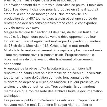
elles reçurent les éloges de la presse soviétique.
Le développement du tout-terrain Moskvitch se poursuit mais dès
1960 il est devient clair que pour le produire en série il faudrait
étendre la chaîne de montage de l’usine moscovite. La
production de la 407 tourne alors à plein et est une source de
rentrées de devises considérables grâce car elle est exportée
vers de nombreux pays.
Malgré le fait que la direction ait déjà tiré, de fait, un trait sur le
modèle, les ingénieurs poursuivent le développement de leur
tout-terrain. Ils sont également motivé par l’apparition du moteur
de 75 ch de la Moskvitch-412. Grâce à lui, le tout-terrain
Moskvitch devient sensiblement plus rapide et plus puissant mais
il faut maintenant revoir la transmission. Progressivement le
projet est mis de côté avant d’être finalement officiellement
abandonné.
A l’époque de la pérestroïka la voiture a pourtant bien failli
renaître : en hauts-lieux on s’intéresse de nouveau à un véhicule
tout-terrain et une délégation de hauts-fonctionnaires du
ministère se déplace à l’usine de Moscou. On leur présente les
anciens projets de tout-terrain. Très contents, ils demandent
même à ce que l'on ressorte des archives toute la documentation
technique.
Les journaux publieront d'ailleurs des articles sur l’apparition d’un
nouveau modèle mais l’euphorie finira par vite retomber et