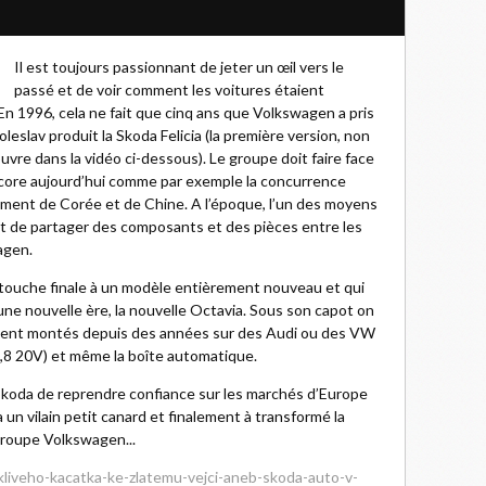
Il est toujours passionnant de jeter un œil vers le
passé et de voir comment les voitures étaient
En 1996, cela ne fait que cinq ans que Volkswagen a pris
leslav produit la Skoda Felicia (la première version, non
vre dans la vidéo ci-dessous). Le groupe doit faire face
ncore aujourd’hui comme par exemple la concurrence
ement de Corée et de Chine. A l’époque, l’un des moyens
r et de partager des composants et des pièces entre les
agen.
a touche finale à un modèle entièrement nouveau et qui
une nouvelle ère, la nouvelle Octavia. Sous son capot on
ient montés depuis des années sur des Audi ou des VW
 1,8 20V) et même la boîte automatique.
Skoda de reprendre confiance sur les marchés d’Europe
a un vilain petit canard et finalement à transformé la
groupe Volkswagen...
kliveho-kacatka-ke-zlatemu-vejci-aneb-skoda-auto-v-