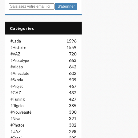
E
m
a
i
Catégories
l
1596
#Lada
1559
#Histoire
720
#VAZ
663
#Prototype
642
#Vidéo
602
#Anecdote
509
#Skoda
467
#Projet
432
#GAZ
427
#Tuning
385
#Rigolo
330
#Nouveauté
321
#Niva
302
#Photos
298
#UAZ
295