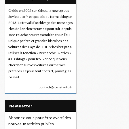
Créée en 2002 sur Yahoo, la newsgroup
Sovietauto.fr est passée au format blog en
2013. Le travail d’archivage des messages
clés de l’ancien forum se poursuit depuis
sans relâche pour rassembler en un lieu
unique petites et grandes histoires des
voitures des Pays de l’Est. N'hésitez pas à
utiliser la fonction « Recherche.. » et les «
# Hashtags » pour trouver ce que vous
cherchez sur vos voitures ou thèmes
préférés. Et pour tout contact,
privilégiez
ce mail
:
contact@sovietauto.fr
Newsletter
Abonnez-vous pour être averti des
nouveaux articles publiés.