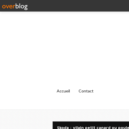
Accueil
Contact
Skoda : vilain petit canard ou poul