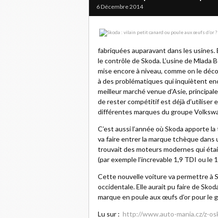
6 Décembre 2014
fabriquées auparavant dans les usines. 
le contrôle de Skoda. L’usine de Mlada Bo
mise encore à niveau, comme on le décou
à des problématiques qui inquiètent e
meilleur marché venue d’Asie, principal
de rester compétitif est déjà d’utilise
différentes marques du groupe Volksw
C’est aussi l’année où Skoda apporte l
va faire entrer la marque tchèque dans 
trouvait des moteurs modernes qui éta
(par exemple l’increvable 1,9 TDI ou le
Cette nouvelle voiture va permettre à 
occidentale. Elle aurait pu faire de Skod
marque en poule aux œufs d’or pour le 
Lu sur :
http://www.auto-mania.cz/z-os