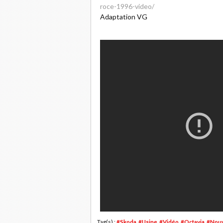
roce-1996-video/
Adaptation VG
Tag(s) :
#Skoda
,
#Usine
,
#Vidéo
,
#Octavia
,
#Nou