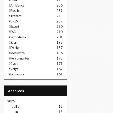
#Essai
286
#Ambiance
259
#Russie
248
#Trabant
239
#URSS
230
#Export
210
#FSO
201
#Samodelka
198
#Sport
187
#Design
186
#Moskvitch
173
#Personnalités
171
#Cycle
167
#Volga
161
#Economie
Archives
2026
12
Juillet
15
Juin