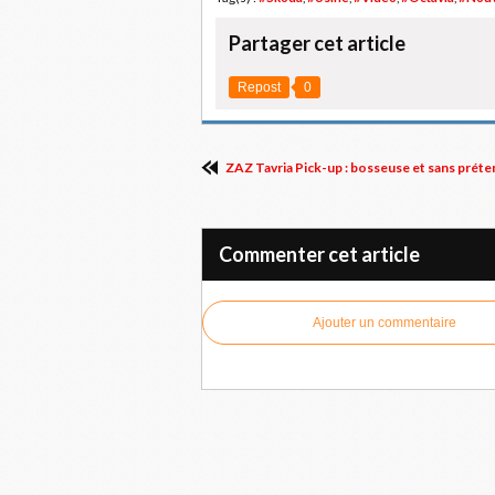
Partager cet article
Repost
0
ZAZ Tavria Pick-up : bosseuse et sans préte
Commenter cet article
Ajouter un commentaire