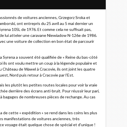
ssionnés de voitures anciennes, Grzegorz Sroka et
amborski, ont entrepris du 25 avril au 5 mai dernier un
Syrena 105L de 1976. Et comme cela ne suffisait pas,
dé de lui atteler une caravane Niewiadow N-126e de 1986.
 avec une voiture de collection en bon état de parcourir
a Syrena a souvent été qualifiée de « Reine du bas-côté
i ils ont voulu mettre un coup à la légende populaire et
u Château de Wawel à Cracovie, ils ont joint les quatre
est, Nord puis retour à Cracovie par l’Est.
is les plutôt les petites routes locales pour voir la vraie
hée derrière des écrans anti-bruit. Pour réussir leur pari,
e à bagages de nombreuses pièces de rechange. Au cas
de cette « expédition » se rend dans les coins les plus
ses manifestations de voitures anciennes, très
ce voyage était quelque chose de spécial et d’unique !