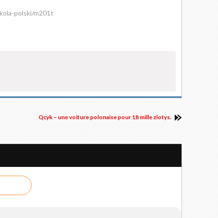
kola-polski/m201t
Qcyk – une voiture polonaise pour 18 mille zlotys.