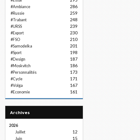
#Essai
286
#Ambiance
259
#Russie
248
#Trabant
239
#URSS
230
#Export
210
#FSO
201
#Samodelka
198
#Sport
187
#Design
186
#Moskvitch
173
#Personnalités
171
#Cycle
167
#Volga
161
#Economie
Archives
2026
12
Juillet
15
Juin