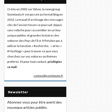
Créée en 2002 sur Yahoo, la newsgroup
Sovietauto.fr est passée au format blog en
2013. Le travail d’archivage des messages
clés de l’ancien forum se poursuit depuis
sans relâche pour rassembler en un lieu
unique petites et grandes histoires des
voitures des Pays de l’Est. N'hésitez pas à
utiliser la fonction « Recherche.. » et les «
# Hashtags » pour trouver ce que vous
cherchez sur vos voitures ou thèmes
préférés. Et pour tout contact,
privilégiez
ce mail
:
contact@sovietauto.fr
Newsletter
Abonnez-vous pour être averti des
nouveaux articles publiés.