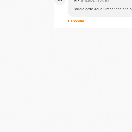
MP
01/06/2014 20:58
J'adore cette &quot;Trabant polonais
Répondre