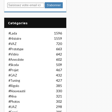
E
m
a
i
Catégories
l
1596
#Lada
1559
#Histoire
720
#VAZ
663
#Prototype
642
#Vidéo
602
#Anecdote
509
#Skoda
467
#Projet
432
#GAZ
427
#Tuning
385
#Rigolo
330
#Nouveauté
321
#Niva
302
#Photos
298
#UAZ
295