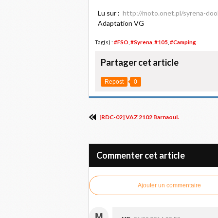
Lu sur :
http://moto.onet.pl/syrena-doo
Adaptation VG
Tag(s) :
#FSO
,
#Syrena
,
#105
,
#Camping
Partager cet article
Repost
0
[RDC-02] VAZ 2102 Barnaoul.
Commenter cet article
Ajouter un commentaire
M