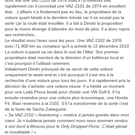
donc été une VAZ-2103 de 1978 mais il l’a revendu très
rapidement car il convoitait une VAZ-2101 de 1974 en excellent
état... L’affaire n’a finalement pas eu lieu, le propriétaire de la
voiture ayant hésité à la dernière minute car il ne voulait pas la
sortir car la route était mouillée. Il a fait à Dimitri la proposition
pour le moins étrange d’attendre six mois de plus. Il a donc repris
ses recherches...
Le résultat vous l’avez sous les yeux. Une VAZ-2102 de 1976
avec 71,900 km au compteur qu’il a acheté le 12 décembre 2010.
La voiture a passé sa vie dans le sud de l’Altaï. Son premier
propriétaire était membre de la direction d’un kolkhoze local et
c’est pourquoi il l’utilisait rarement.
Initialement Dimitri prévoyait de se servir de cette voiture
uniquement le week-end et c’est pourquoi il s’est mis à la
recherche d’une voiture pour tous les jours. Il a rapidement pris la
décision de s’acheter une voiture neuve. Il a hésité un moment
pour une Lada Priora break pour choisir une VW Golf 6. Il l’a
ensuite revendue pour une voiture plus économique, une Honda
Fit. Mais revenons à la 2102. S’il l’a transformée de la sorte c’est
de la faute de Sacha Zabeguine :
« Sa VAZ-2102 « Avanturing » restera à jamais gravée dans mon
cœur. Je n’oublierai jamais comment nous nous sommes rendus
à son bord à Moscou pour le Only Dropped Picnic. C’était génial
et inoubliable ! ».