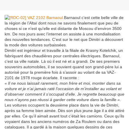
Barnaoul c’est cette belle ville de
la région de l’Altaï dont nous ne savons finalement que peu de
choses si ce n'est qu'elle est distante de Moscou d’environ 3500
km. De nos jours avec l’internet on assiste à une mondialisation
des nouvelles tendances. C’est sur le net que Dimitri a découvert
la mode des voitures surbaissées.
Dimitri est ingénieur et travaille à la filiale de Krasny Kotelchik, un
fabriquant des chaudières pour centrales électriques. Barnaoul,
c’est sa ville natale. Là où il est né et a grandi. De ses premiers
souvenirs automobiles, il se souvient quand son grand-père lui a
autorisé pour la première fois à s’assoir au volant de sa VAZ-
2101 de 1978 rouge écarlate. Il raconte :
« Il ne nous laissait rarement, mon frère et moi, monter dans sa
voiture et je n’ai jamais raté l’occasion de m’installer au volant et
d’observer comment il s’occupait d’elle. Je regrette beaucoup que
nous n’ayons pas réussi à garder cette voiture dans la famille ».
Les voitures occupent la deuxième place dans la vie de Dimitri,
après sa femme bien aimée. Dès son plus jeune âge il a été attiré
par elles. Ce qu’il aimait avant tout c’était les camions. Ceux qu’ils
voyaient dans les anciens numéros de Za Roulem ou dans des
catalogues. Il a gardé à la maison quelques dessins de ces