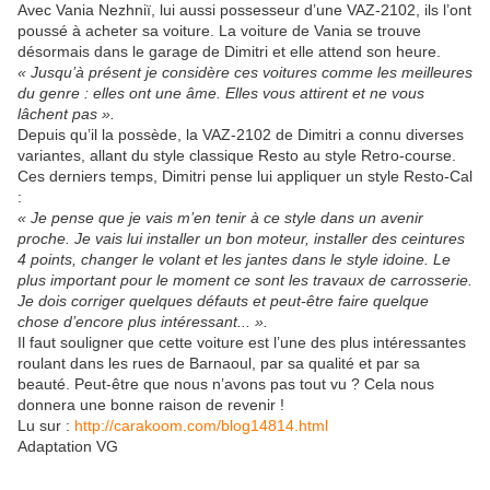
Avec Vania Nezhniï, lui aussi possesseur d’une VAZ-2102, ils l’ont
poussé à acheter sa voiture. La voiture de Vania se trouve
désormais dans le garage de Dimitri et elle attend son heure.
« Jusqu’à présent je considère ces voitures comme les meilleures
du genre : elles ont une âme. Elles vous attirent et ne vous
lâchent pas ».
Depuis qu’il la possède, la VAZ-2102 de Dimitri a connu diverses
variantes, allant du style classique Resto au style Retro-course.
Ces derniers temps, Dimitri pense lui appliquer un style Resto-Cal
:
« Je pense que je vais m’en tenir à ce style dans un avenir
proche. Je vais lui installer un bon moteur, installer des ceintures
4 points, changer le volant et les jantes dans le style idoine. Le
plus important pour le moment ce sont les travaux de carrosserie.
Je dois corriger quelques défauts et peut-être faire quelque
chose d’encore plus intéressant... ».
Il faut souligner que cette voiture est l’une des plus intéressantes
roulant dans les rues de Barnaoul, par sa qualité et par sa
beauté. Peut-être que nous n’avons pas tout vu ? Cela nous
donnera une bonne raison de revenir !
Lu sur :
http://carakoom.com/blog14814.html
Adaptation VG