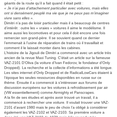
géants de la route qu’il a fait quand il était petit :
« Je n’ai pas d’attachement particulier avec voitures, mais elles
ont si densément peuplé ma vie que je ne peux pas m’imaginer
vivre sans elles ».
Dimitri n’a pas de loisir particulier mais il a beaucoup de centres
d’intérêt : outre les « vraies » voitures il aime le modélisme. Il
aime aussi les locomotives et pour cela il doit encore une fois
remercier son grand-père. Il se souvient quand ce dernier
l’emmenait à l’usine de réparation de trains où il travaillait et
comment il le laissait monter dans les cabines.
L’histoire de la Jigouli de Dimitri a commencé avec un article très
ancien de la revue Maxi Tuning. C’était un article sur la fameuse
VAZ-2101 D’Oliva (la voiture d’Ivan Fedorov, le fondateur d’Only
Dropped). La recherche et la collecte d’informations a été longue.
Les sites internet d’Only Dropped et de RadicalLowCars étaient à
l’époque les seules ressources disponibles en russe sur ce
thème. Ensuite il a commencé à s’intéresser aux forums de
discussion européens sur les voitures à refroidissement par air
(VW essentiellement) comme Airmighty et Panscrapes.
A la fin de ses études et après avoir trouvé un travail, il a
commencé à rechercher une voiture. Il voulait trouver une VAZ-
2101 d’avant 1980 mais le peu de choix l’a obligé à considérer
également les VAZ-2102 et VAZ-2103. Sa première voiture a