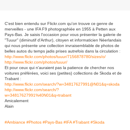
C'est bien entendu sur Flickr.com qu'on trouve ce genre de
merveilles - une IFA F9 photographiée en 1955 à Petten aux
Pays-Bas. Je saisis l'occasion pour vous présenter la galerie de
"Tuuur" (diminutif d'Arthur), citoyen et informaticien Néerlandais
qui nous présente une collection invraisemblable de photos de
belles autos du temps jadis prises autrefois dans la circulation :
http://www.flickr.com/photos/tuuur/7156878780/sizes/o/
http://www.flickr.com/photos/tuuur/
Et pour ceux qui n'auraient pas la patience de chercher nos
voitures préférées, voici ses (petites) collections de Skoda et de
Trabant :
http://www.flickr.com/search/?w=34817627991@N01&q=skoda
http://www.flickr.com/search/?
w=34817627991%40N01&q=trabant
Amicalement
Alain
#Ambiance
#Photos
#Pays-Bas
#IFA
#Trabant
#Skoda