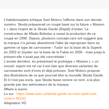
L’hebdomadaire tchèque Svet Motoru l’affirme dans son dernier
numéro. Skoda préparerait un coupé basé sur la future « Mission
L » dans l’esprit de la Skoda Garde (Rapid) d’antan. Le
constructeur de Mlada Boleslav a cessé la production de ce
coupé en 1990. Depuis, plusieurs concept-cars ont suggéré que
la marque n’a jamais abandonné l’idée de reproposer dans sa
gamme ce type de carrosserie - Tudor sur la base de la Superb
en 2002 et Joyster sur la base de la Fabia en 2006 - mais jusqu’à
présent elle n’avait pas été concrétisée !
L’année dernière, en présentant le prototype « Mission L » un
nouvel espoir est né car il est clair que diverses variantes de
carrosseries sont d’ores et déjà prévues. Svet Motoru propose
des illustrations de ce que pourrait être la nouvelle Skoda Garde.
Et il n’est pas exclu que Skoda fasse revivre ce nom, à la plus
grande joie des admirateurs de la marque.
Affaire à suivre,
Lu sur :
https://www.auto.cz/skoda-garde-se-vraci-zjistil-svet-
motoru-66242
Adaptation VG